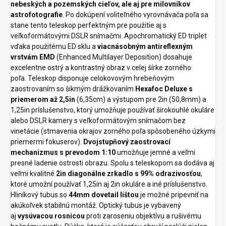
nebeských a pozemských cieľov, ale aj pre milovníkov
astrofotografie
. Po dokúpení voliteľného vyrovnávača poľa sa
stane tento teleskop perfektným pre použitie aj s
veľkoformátovými DSLR snímačmi. Apochromatický ED triplet
vďaka použitému ED sklu a
viacnásobným antireflexným
vrstvám EMD
(Enhanced Multilayer Deposition) dosahuje
excelentne ostrý a kontrastný obraz v celej šírke zorného
poľa. Teleskop disponuje celokovovým hrebeňovým
zaostrovaním so šikmým drážkovaním
Hexafoc Deluxe s
priemerom až 2,5in
(6,35cm) a výstupom pre 2in (50,8mm) a
1,25in príslušenstvo, ktorý umožňuje používať širokouhlé okuláre
alebo DSLR kamery s veľkoformátovým snímačom bez
vinetácie (stmavenia okrajov zorného poľa spôsobeného úzkymi
priemermi fokuserov).
Dvojstupňový zaostrovací
mechanizmus s prevodom 1:10
umožňuje jemné a veľmi
presné ladenie ostrosti obrazu. Spolu s teleskopom sa dodáva aj
veľmi kvalitné
2in diagonálne zrkadlo s 99% odrazivosťou
,
ktoré umožní používať 1,25in aj 2in okuláre a iné príslušenstvo.
Hliníkový tubus so
44mm dovetail lištou
je možné pripevniť na
akúkoľvek stabilnú montáž. Optický tubus je vybavený
aj
vysúvacou rosnicou
proti zaroseniu objektívu a rušivému