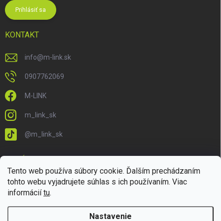
Prihlásiť sa
KONTAKT
info
@
m-link.sk
0907762069
M-LINK
m_link_sk
@m_link_sk
PRIJÍMAME ONLINE PLATBY
Tento web používa súbory cookie. Ďalším prechádzaním
tohto webu vyjadrujete súhlas s ich používaním. Viac
informácií
tu
.
Nastavenie