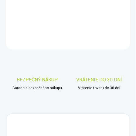
−
+
Pridať do košíka
DETAILNÉ INFORMÁCIE
OPÝTAŤ SA
STRÁŽIŤ
Uložiť
BEZPEČNÝ NÁKUP
VRÁTENIE DO 30 DNÍ
Garancia bezpečného nákupu
Vrátenie tovaru do 30 dní