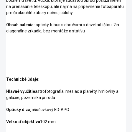
bočnému svetlu. Rúčka, ktorá je súčasťou obručí poslúži nielen
na prenášanie teleskopu, ale najmä na pripevnenie fotoaparátu
pre širokouhlé zábery nočnej oblohy.
Obsah balenia:
optický tubus s obručami a dovetail lištou, 2in
diagonálne zrkadlo, bez montáže a statívu
Technické údaje:
Hlavné využitie
astrofotografia, mesiac a planéty, hmloviny a
galaxie, pozemská príroda
Optický dizajn
šošovkový ED-APO
Velkosť objektívu
102 mm