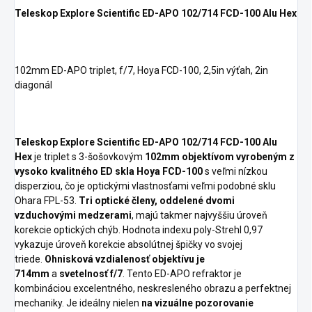
Teleskop Explore Scientific ED-APO 102/714 FCD-100 Alu Hex
102mm ED-APO triplet, f/7, Hoya FCD-100, 2,5in výťah, 2in
diagonál
Teleskop Explore Scientific ED-APO 102/714 FCD-100 Alu
Hex
je triplet s 3-šošovkovým
102mm objektívom vyrobeným z
vysoko kvalitného ED skla Hoya FCD-100
s veľmi nízkou
disperziou, čo je optickými vlastnosťami veľmi podobné sklu
Ohara FPL-53.
Tri optické členy, oddelené dvomi
vzduchovými medzerami
, majú takmer najvyššiu úroveň
korekcie optických chýb. Hodnota indexu poly-Strehl 0,97
vykazuje úroveň korekcie absolútnej špičky vo svojej
triede.
Ohnisková vzdialenosť objektívu je
714mm
a
svetelnosť f/7
. Tento ED-APO refraktor je
kombináciou excelentného, neskresleného obrazu a perfektnej
mechaniky. Je ideálny nielen
na vizuálne pozorovanie