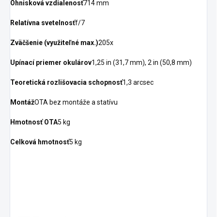
Ohnisková vzdialenosť
714 mm
Relatívna svetelnosť
f/7
Zväčšenie (využiteľné max.)
205x
Upínací priemer okulárov
1,25 in (31,7 mm), 2 in (50,8 mm)
Teoretická rozlišovacia schopnosť
1,3 arcsec
Montáž
OTA bez montáže a statívu
Hmotnosť OTA
5 kg
Celková hmotnosť
5 kg