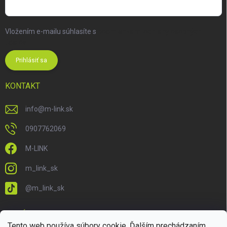
Vložením e-mailu súhlasíte s
podmienkami ochrany osobných
údajov
Prihlásiť sa
KONTAKT
info
@
m-link.sk
0907762069
M-LINK
m_link_sk
@m_link_sk
PRIJÍMAME ONLINE PLATBY
Tento web používa súbory cookie. Ďalším prechádzaním