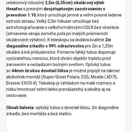
celokovový robustný
2,5in (6,35cm) okulárový výťah
Hexafoc
s presným
dvojstupňovým zaostrovaním s
prevodom 1:10
, ktorý umožňuje jemné a veľmi presné ladenie
ostrosti obrazu. Veľký 2,5in fokuser umožňuje tiež
astrofotografovanie s veľkoformátovými DSLR bez vinetácie
(stmavenie okraja zorného poľa pri malých priemeroch
okulárových výťahov). K teleskopu sa dodáva kvalitné
2in
diagonálne zrkadlo s 99% odrazivosťou
pre 2in a 1,25in
okuláre a iné príslušenstvo. Pomerne ľahký tubus disponuje
vysúvateľnou rosnicou, ktorá chráni objektív tripletu pred
zarosením a nežiadúcim bočným svetlom. Optický tubus
so
44mm širokou dovetail lištou
je možné pripojiť na takmer
akúkoľvek montáž (Super/Great Polaris, EQ5, Meade LXD75,
Bresser EXOS-II). Teleskop je vzhľadom na malé rozmery a
nízku hmotnosť veľmi ľahko prenášateľný a ideálny aj na
cestovanie.
Obsah balenia:
optický tubus s dovetail lištou, 2in diagonálne
zrkadlo, bez montáže a bez statívu