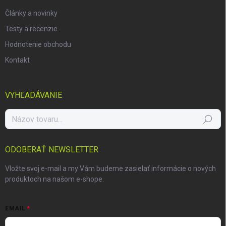
Články a novinky
Testy a recenzie
Hodnotenie obchodu
Kontakt
VYHĽADÁVANIE
Hľadať
ODOBERAŤ NEWSLETTER
Vložte svoj e-mail a my Vám budeme zasielať informácie o nových
produktoch na našom e-shope.
EMAIL