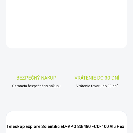
−
+
Pridať do košíka
DETAILNÉ INFORMÁCIE
OPÝTAŤ SA
STRÁŽIŤ
Uložiť
BEZPEČNÝ NÁKUP
VRÁTENIE DO 30 DNÍ
Garancia bezpečného nákupu
Vrátenie tovaru do 30 dní
Teleskop Explore Scientific ED-APO 80/480 FCD-100 Alu Hex