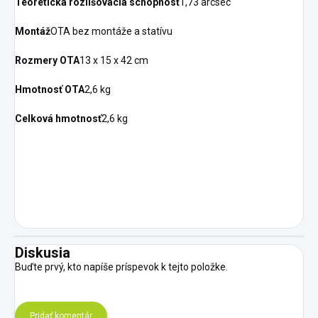
Teoretická rozlišovacia schopnosť
1,73 arcsec
Montáž
OTA bez montáže a statívu
Rozmery OTA
13 x 15 x 42 cm
Hmotnosť OTA
2,6 kg
Celková hmotnosť
2,6 kg
Diskusia
Buďte prvý, kto napíše príspevok k tejto položke.
Pridať komentár