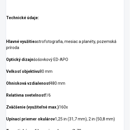
Technické údaje:
Hlavné využitie
astrofotografia, mesiac a planéty, pozemská
príroda
Optický dizajn
šošovkový ED-APO
Velkosť objektívu
80 mm
Ohnisková vzdialenosť
480 mm
Relatívna svetelnosť
f/6
Zväčšenie (využiteľné max.)
160x
Upínací priemer okulárov
1,25 in (31,7 mm), 2 in (50,8 mm)