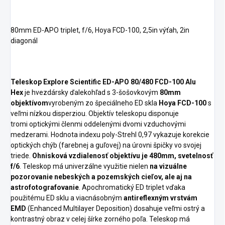
80mm ED-APO triplet, f/6, Hoya FCD-100, 2,5in výťah, 2in
diagonál
Teleskop Explore Scientific ED-APO 80/480 FCD-100 Alu
Hex
je hvezdársky ďalekohľad s 3-šošovkovým
80mm
objektívom
vyrobeným zo špeciálneho ED skla
Hoya FCD-100
s
veľmi nízkou disperziou. Objektív teleskopu disponuje
tromi optickými členmi oddelenými dvomi vzduchovými
medzerami. Hodnota indexu poly-Strehl 0,97 vykazuje korekcie
optických chýb (farebnej a guľovej) na úrovni špičky vo svojej
triede.
Ohnisková vzdialenosť objektívu je 480mm,
svetelnosť
f/6
. Teleskop má univerzálne využitie nielen
na vizuálne
pozorovanie nebeských a pozemských cieľov, ale aj na
astrofotografovanie
. Apochromatický ED triplet vďaka
použitému ED sklu a viacnásobným
antireflexným vrstvám
EMD
(Enhanced Multilayer Deposition) dosahuje veľmi ostrý a
kontrastný obraz v celej šírke zorného poľa. Teleskop má