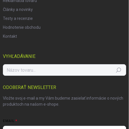
Reklamácia tovaru
Články a novinky
Testy a recenzie
Hodnotenie obchodu
Kontakt
VYHĽADÁVANIE
Hľadať
ODOBERAŤ NEWSLETTER
Vložte svoj e-mail a my Vám budeme zasielať informácie o nových
produktoch na našom e-shope.
EMAIL