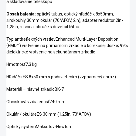
a skladovanie teleskopu.
Obsah balenia:
optický tubus, optický hľadáčik 8x50mm,
širokouhlý 30mm okulár (70°AFOV, 2in), adaptér reduktor 2in-
1,25in, rosnica, obruče s dovetail lištou
Typ antireflexných vrstievEnhanced Multi-Layer Deposition
(EMD™) vrstvenie na primárnom zrkadle a korekčnej doske; 99%
dielektrické vrstvenie na sekundárnom zrkadle
Hmotnosť7,3 kg
HľadáčikES 8x50 mm s podsvietením (vzpriamený obraz)
Materiál – hlavné zrkadloBK-7
Ohnisková vzdialenosť740 mm
Okulár / okuláreES 30 mm (1,25in, 70°AFOV)
Optický systémMaksutov-Newton