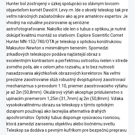
Hunter bol zostrojený v úzkej spolupráci so slávnym lovcom-
objaviteľom komét David H. Levy-m. Ide o skvelý teleskop tak pre
veľmi náročných začiatočníkov ako aj pre amatérov expertov. Je
vhodný na vizuálne pozorovanie aj seriózne
astrofotografovanie. Nakoľko ide len o tubus s optikou, je nutné
dokúpiť kvalitnú montáž so statívom. Explore Scientific Comet
Hunter MN-152/740/OTA je teleskop s optickou konštrukciou
Maksutov-Newton s minimálnym tienením. Spomedzi
zrkadlových teleskopov podáva najčistejší obraz s
excelentným kontrastom a perfektnou ostrosťou nielen v strede
zorného poľa, ale v celom jeho rozsahu, a to bez nutnosti
nasadzovania akýchkoľvek obrazových korektorov. Na veľmi
precízne zaostrovanie slúži robustný dvojstupňový zaostrovací
mechanizmus s prevodom 1:10, priemer zaostrovacieho výťahu
je až 2in (50,8mm). Okulárový výťah akceptuje príslušenstvo s
upínacím priemerom 1,25in (31,7mm) aj 2in (50,8mm). Vďaka
vysokokvalitnému obrazu sa teleskopy s týmto optickým
dizajnom používajú ako lacnejšia alternatíva drahých
apochromátov. Optický tubus disponuje vysúvacou rosnicou,
ktorá zamedzí zaroseniu objektívu alebo bočnému svetlu.
Teleskop sa dodáva s pevným kufríkom pre bezpečnú prepravu