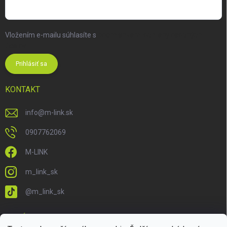
Vložením e-mailu súhlasíte s
podmienkami ochrany osobných
údajov
Prihlásiť sa
KONTAKT
info
@
m-link.sk
0907762069
M-LINK
m_link_sk
@m_link_sk
PRIJÍMAME ONLINE PLATBY