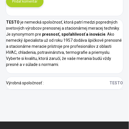
Pridať komentár
TESTO
je nemecká spoločnosť, ktorá patrí medzi popredných
svetových výrobcov prenosnej a stacionárnej meracej techniky.
Je synonymom pre
presnosť, spoľahlivosť a inovácie
. Ako
nemecký špecialista už od roku 1957 dodáva špičkové prenosné
a stacionárne meracie prístroje pre profesionálov z oblasti
HVAC, chladenia, potravinárstva, termografie a priemyslu.
Vyberte si kvalitu, ktorá zaručí, že vaše merania budú vždy
presné a v súlade s normami.
Výrobná spoločnosť
:
TESTO
Z