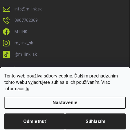
info
@
m-link.sk
0907762069
M-LINK
m_link_sk
@m_link_sk
PRIJÍMAME ONLINE PLATBY
Tento web používa súbory cookie. Ďalším prechádzaním
tohto webu vyjadrujete súhlas s ich používaním. Viac
informácií
tu
.
Nastavenie
Copyright 2026
M-LINK.sk
. Všetky práva vyhradené.
Upraviť nastavenie
cookies
Odmietnuť
Súhlasím
Vytvoril Shoptet