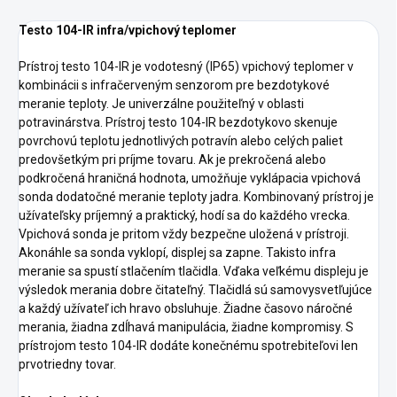
Testo 104-IR infra/vpichový teplomer
Prístroj testo 104-IR je vodotesný (IP65) vpichový teplomer v
kombinácii s infračerveným senzorom pre bezdotykové
meranie teploty. Je univerzálne použiteľný v oblasti
potravinárstva. Prístroj testo 104-IR bezdotykovo skenuje
povrchovú teplotu jednotlivých potravín alebo celých paliet
predovšetkým pri príjme tovaru. Ak je prekročená alebo
podkročená hraničná hodnota, umožňuje vyklápacia vpichová
sonda dodatočné meranie teploty jadra. Kombinovaný prístroj je
užívateľsky príjemný a praktický, hodí sa do každého vrecka.
Vpichová sonda je pritom vždy bezpečne uložená v prístroji.
Akonáhle sa sonda vyklopí, displej sa zapne. Takisto infra
meranie sa spustí stlačením tlačidla. Vďaka veľkému displeju je
výsledok merania dobre čitateľný. Tlačidlá sú samovysvetľujúce
a každý užívateľ ich hravo obsluhuje. Žiadne časovo náročné
merania, žiadna zdĺhavá manipulácia, žiadne kompromisy. S
prístrojom testo 104-IR dodáte konečnému spotrebiteľovi len
prvotriedny tovar.