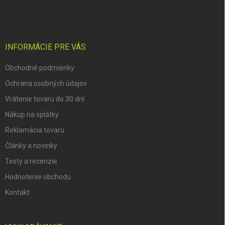
á
p
ä
t
i
INFORMÁCIE PRE VÁS
e
Obchodné podmienky
Ochrana osobných údajov
Vrátenie tovaru do 30 dní
Nákup na splátky
Reklamácia tovaru
Články a novinky
Testy a recenzie
Hodnotenie obchodu
Kontakt