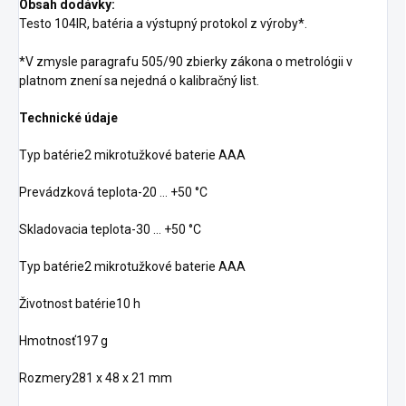
Obsah dodávky:
Testo 104IR, batéria a výstupný protokol z výroby*.
*V zmysle paragrafu 505/90 zbierky zákona o metrológii v
platnom znení sa nejedná o kalibračný list.
Technické údaje
Typ batérie2 mikrotužkové baterie AAA
Prevádzková teplota-20 … +50 °C
Skladovacia teplota-30 … +50 °C
Typ batérie2 mikrotužkové baterie AAA
Životnost batérie10 h
Hmotnosť197 g
Rozmery281 x 48 x 21 mm