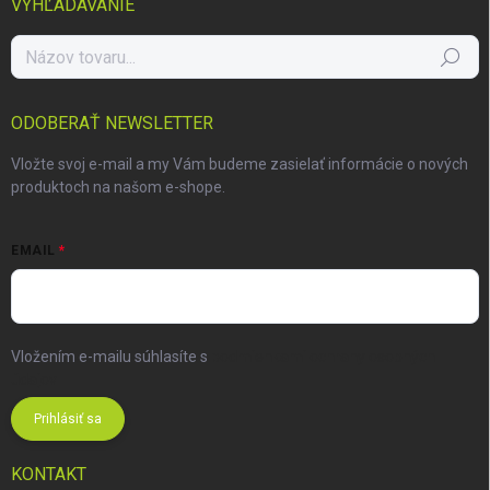
VYHĽADÁVANIE
Hľadať
ODOBERAŤ NEWSLETTER
Vložte svoj e-mail a my Vám budeme zasielať informácie o nových
produktoch na našom e-shope.
EMAIL
Vložením e-mailu súhlasíte s
podmienkami ochrany osobných
údajov
Prihlásiť sa
KONTAKT