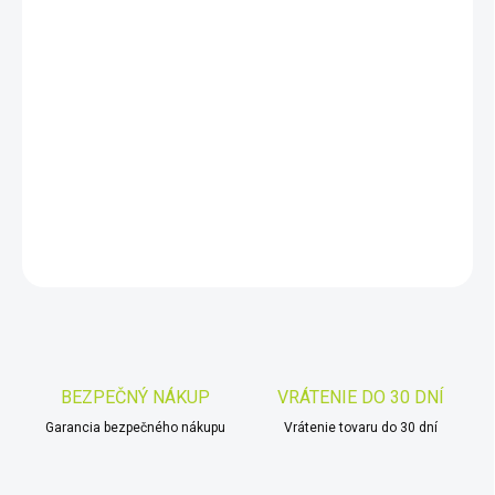
DORUČIŤ DO:
11.8.2026
−
+
Pridať do košíka
Testo 104-IR infra
DETAILNÉ INFORMÁCIE
OPÝTAŤ SA
STRÁŽIŤ
Uložiť
BEZPEČNÝ NÁKUP
VRÁTENIE DO 30 DNÍ
Garancia bezpečného nákupu
Vrátenie tovaru do 30 dní