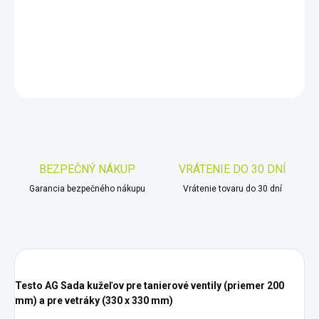
−
+
Pridať do košíka
DETAILNÉ INFORMÁCIE
OPÝTAŤ SA
STRÁŽIŤ
Uložiť
BEZPEČNÝ NÁKUP
VRÁTENIE DO 30 DNÍ
Garancia bezpečného nákupu
Vrátenie tovaru do 30 dní
Testo AG Sada kužeľov pre tanierové ventily (priemer 200
mm) a pre vetráky (330 x 330 mm)