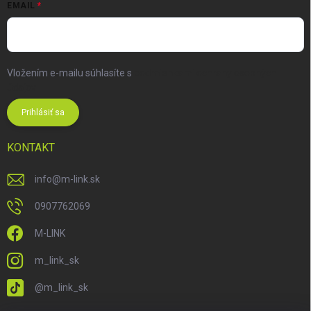
EMAIL
Vložením e-mailu súhlasíte s
podmienkami ochrany osobných
údajov
Prihlásiť sa
KONTAKT
info
@
m-link.sk
0907762069
M-LINK
m_link_sk
@m_link_sk