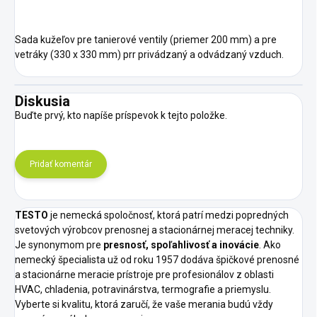
Sada kužeľov pre tanierové ventily (priemer 200 mm) a pre
vetráky (330 x 330 mm) prr privádzaný a odvádzaný vzduch.
Diskusia
Buďte prvý, kto napíše príspevok k tejto položke.
Pridať komentár
TESTO
je nemecká spoločnosť, ktorá patrí medzi popredných
svetových výrobcov prenosnej a stacionárnej meracej techniky.
Je synonymom pre
presnosť, spoľahlivosť a inovácie
. Ako
nemecký špecialista už od roku 1957 dodáva špičkové prenosné
a stacionárne meracie prístroje pre profesionálov z oblasti
HVAC, chladenia, potravinárstva, termografie a priemyslu.
Vyberte si kvalitu, ktorá zaručí, že vaše merania budú vždy