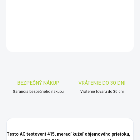
−
+
Pridať do košíka
DETAILNÉ INFORMÁCIE
OPÝTAŤ SA
STRÁŽIŤ
Uložiť
BEZPEČNÝ NÁKUP
VRÁTENIE DO 30 DNÍ
Garancia bezpečného nákupu
Vrátenie tovaru do 30 dní
Testo AG testovent 415, merací kužeľ objemového prietoku,