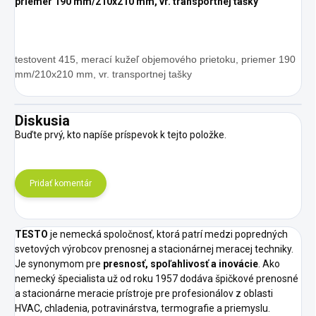
priemer 190 mm/210x210 mm, vr. transportnej tašky
testovent 415, merací kužeľ objemového prietoku, priemer 190
mm/210x210 mm, vr. transportnej tašky
Diskusia
Buďte prvý, kto napíše príspevok k tejto položke.
Pridať komentár
TESTO
je nemecká spoločnosť, ktorá patrí medzi popredných
svetových výrobcov prenosnej a stacionárnej meracej techniky.
Je synonymom pre
presnosť, spoľahlivosť a inovácie
. Ako
nemecký špecialista už od roku 1957 dodáva špičkové prenosné
a stacionárne meracie prístroje pre profesionálov z oblasti
HVAC, chladenia, potravinárstva, termografie a priemyslu.