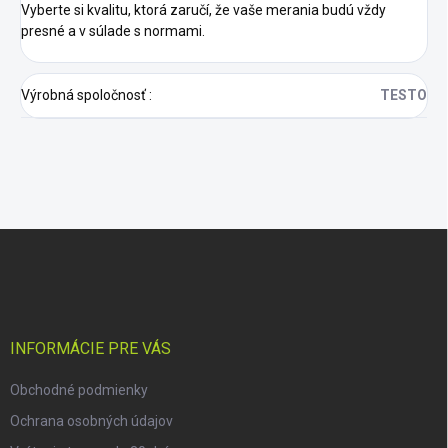
Vyberte si kvalitu, ktorá zaručí, že vaše merania budú vždy
presné a v súlade s normami.
Výrobná spoločnosť
:
TESTO
Z
á
p
ä
t
i
INFORMÁCIE PRE VÁS
e
Obchodné podmienky
Ochrana osobných údajov