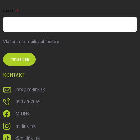
EMAIL
Vložením e-mailu súhlasíte s
podmienkami ochrany osobných
údajov
Prihlásiť sa
KONTAKT
info
@
m-link.sk
0907762069
M-LINK
m_link_sk
@m_link_sk