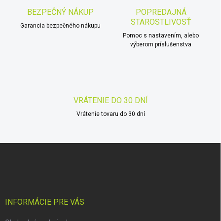
a
e
BEZPEČNÝ NÁKUP
POPREDAJNÁ
n
p
STAROSTLIVOSŤ
r
i
Garancia bezpečného nákupu
v
Pomoc s nastavením, alebo
e
k
výberom príslušenstva
y
v
ý
p
i
VRÁTENIE DO 30 DNÍ
s
u
Vrátenie tovaru do 30 dní
Z
á
p
ä
t
i
INFORMÁCIE PRE VÁS
e