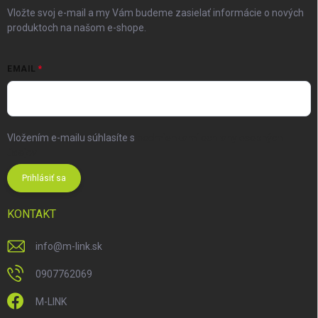
Vložte svoj e-mail a my Vám budeme zasielať informácie o nových
produktoch na našom e-shope.
EMAIL
Vložením e-mailu súhlasíte s
podmienkami ochrany osobných
údajov
Prihlásiť sa
KONTAKT
info
@
m-link.sk
0907762069
M-LINK