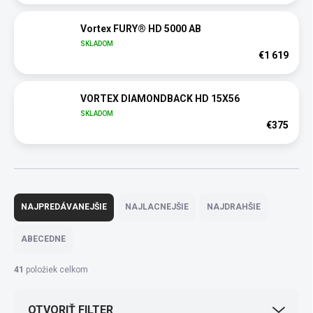
Vortex FURY® HD 5000 AB
SKLADOM
€1 619
VORTEX DIAMONDBACK HD 15X56
SKLADOM
€375
R
a
NAJPREDÁVANEJŠIE
NAJLACNEJŠIE
NAJDRAHŠIE
d
e
ABECEDNE
n
i
41
položiek celkom
e
p
OTVORIŤ FILTER
r