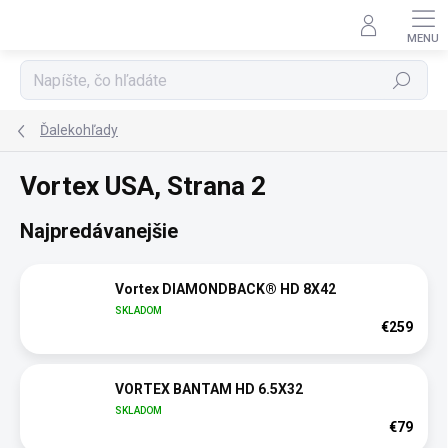
Prejsť
na
obsah
Hľadať
Ďalekohľady
Vortex USA
, Strana 2
Najpredávanejšie
Vortex DIAMONDBACK® HD 8X42
SKLADOM
€259
VORTEX BANTAM HD 6.5X32
SKLADOM
€79