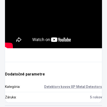
Dodatočné parametre
Kategória
:
Detektory kovov XP Metal Detectors
Záruka
:
5 rokov