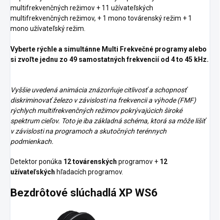
multifrekvenčných režimov + 11 užívateľských
multifrekvenčných režimov, + 1 mono továrenský režim + 1
mono užívateľský režim.
Vyberte rýchle a simultánne Multi Frekvečné programy alebo
si zvoľte jednu zo 49 samostatných frekvencií od 4 to 45 kHz.
Vyššie uvedená animácia znázorňuje citlivosť a schopnosť
diskriminovať železo v závislosti na frekvencii a výhode (FMF)
rýchlych multifrekvenčných režimov pokrývajúcich široké
spektrum cieľov. Toto je iba základná schéma, ktorá sa môže líšiť
v závislosti na programoch a skutočných terénnych
podmienkach.
Detektor ponúka
12 továrenských
programov +
12
užívateľských
hľadacích programov.
Bezdrôtové slúchadlá XP WS6