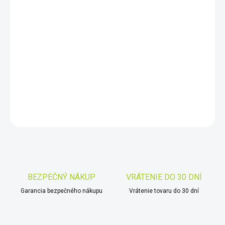
11.8.2026
−
+
Pridať do košíka
Detektor XP DEUS II
s hĺbkovou cievkou 28x34 cm 2D FMF
,
hlavnou jednotkou a bezdrôtovými
slúchadlami WS6
.
DETAILNÉ INFORMÁCIE
OPÝTAŤ SA
STRÁŽIŤ
Uložiť
BEZPEČNÝ NÁKUP
VRÁTENIE DO 30 DNÍ
Garancia bezpečného nákupu
Vrátenie tovaru do 30 dní