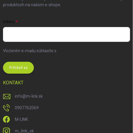
produktoch na našom e-shope.
EMAIL
Vložením e-mailu súhlasíte s
podmienkami ochrany osobných
údajov
Prihlásiť sa
KONTAKT
info
@
m-link.sk
0907762069
M-LINK
m_link_sk