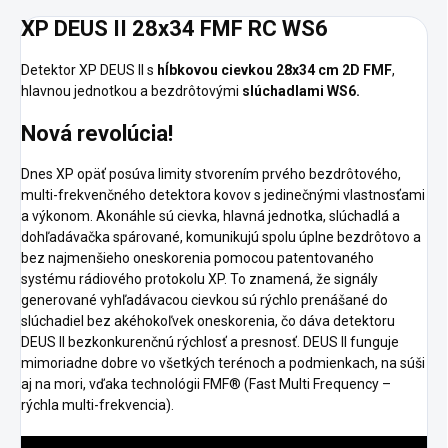
XP DEUS II 28x34 FMF RC WS6
Detektor XP DEUS II s
hĺbkovou cievkou 28x34 cm 2D FMF
,
hlavnou jednotkou a bezdrôtovými
slúchadlami WS6.
Nová revolúcia!
Dnes XP opäť posúva limity stvorením prvého bezdrôtového,
multi-frekvenčného detektora kovov s jedinečnými vlastnosťami
a výkonom. Akonáhle sú cievka, hlavná jednotka, slúchadlá a
dohľadávačka spárované, komunikujú spolu úplne bezdrôtovo a
bez najmenšieho oneskorenia pomocou patentovaného
systému rádiového protokolu XP. To znamená, že signály
generované vyhľadávacou cievkou sú rýchlo prenášané do
slúchadiel bez akéhokoľvek oneskorenia, čo dáva detektoru
DEUS II bezkonkurenčnú rýchlosť a presnosť. DEUS II funguje
mimoriadne dobre vo všetkých terénoch a podmienkach, na súši
aj na mori, vďaka technológii FMF® (Fast Multi Frequency –
rýchla multi-frekvencia).