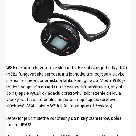
WS6
nie sú len bezdrôtové slúchadlá. Bez hlavnej jednotky (RC)
môžu fungovať ako samostatná jednotka a pripojiť sa k cievke
pre extrémne ergonomickú a ľahkú konfiguráciu. Modul
WS6
je
možné odopnúť a nasadiť na teleskopickú konštrukciu, aby ste
čo najlepšie využili ovládaciu obrazovku, zobrazenie cieľov a
všetky nastavenia. Ideálne ho potom dopĺňajú bezdrôtové
slúchadlá WSA II alebo WSA II-XL (dostupné už čoskoro).
Detektor je kompletne vodotesný
do hĺbky 20 metrov, spĺňa
normu IP68!