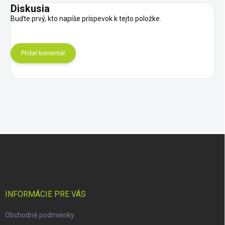
Diskusia
Buďte prvý, kto napíše príspevok k tejto položke.
Pridať komentár
Z
á
p
ä
t
i
INFORMÁCIE PRE VÁS
e
Obchodné podmienky