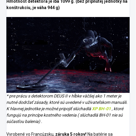
Hmotnosť detektora je iba 1099 g.
(bez pripnutej jednotky na
konštrukciu, je váha 944 g)
* pre prácu s detektorom DEUS II v hĺbke väčšej ako 1 meter je
nutné dodržať zásady, ktoré sú uvedené v užívateľskom manuáli.
K hlavnej jednotke je možné pripojiť slúchadlá
XP BH-01
, ktoré
fungujú na princípe kostného vedenia (
slúchadlá BH-01 nie sú
súčasťou balenia)
.
Vyrobené vo Francúzsku,
záruka 5 rokov!
Na batérie sa