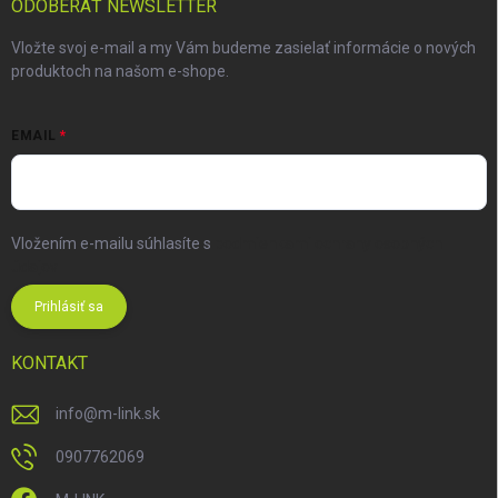
ODOBERAŤ NEWSLETTER
Vložte svoj e-mail a my Vám budeme zasielať informácie o nových
produktoch na našom e-shope.
EMAIL
Vložením e-mailu súhlasíte s
podmienkami ochrany osobných
údajov
Prihlásiť sa
KONTAKT
info
@
m-link.sk
0907762069