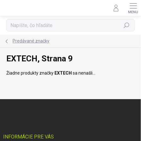
Prejsť
na
obsah
Hľadať
Predávané značky
EXTECH
, Strana 9
Žiadne produkty značky
EXTECH
sa nenašli...
Z
á
p
ä
t
i
INFORMÁCIE PRE VÁS