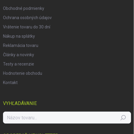
e
Obchodné podmienky
Ochrana osobných údajov
Vrátenie tovaru do 30 dní
Nákup na splátky
Reklamácia tovaru
Články a novinky
Testy a recenzie
Hodnotenie obchodu
Kontakt
VYHĽADÁVANIE
Hľadať