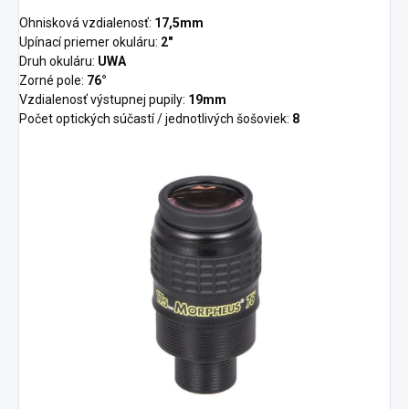
Ohnisková vzdialenosť:
17,5mm
Upínací priemer okuláru:
2″
Druh okuláru:
UWA
Zorné pole:
76°
Vzdialenosť výstupnej pupily:
19mm
Počet optických súčastí / jednotlivých šošoviek:
8