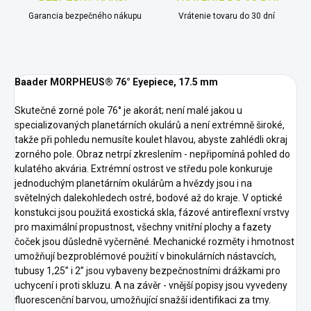
Garancia bezpečného nákupu
Vrátenie tovaru do 30 dní
Baader MORPHEUS® 76° Eyepiece, 17.5 mm
Skutečné zorné pole 76° je akorát; není malé jakou u
specializovaných planetárních okulárů a není extrémně široké,
takže při pohledu nemusíte koulet hlavou, abyste zahlédli okraj
zorného pole. Obraz netrpí zkreslením - nepřipomíná pohled do
kulatého akvária. Extrémní ostrost ve středu pole konkuruje
jednoduchým planetárním okulárům a hvězdy jsou i na
světelných dalekohledech ostré, bodové až do kraje. V optické
konstukci jsou použitá exostická skla, fázové antireflexní vrstvy
pro maximální propustnost, všechny vnitřní plochy a fazety
čoček jsou důsledně vyčerněné. Mechanické rozměty i hmotnost
umožňují bezproblémové použití v binokulárních nástavcích,
tubusy 1,25” i 2” jsou vybaveny bezpečnostními drážkami pro
uchycení i proti skluzu. A na závěr - vnější popisy jsou vyvedeny
fluorescenční barvou, umožňující snažší identifikaci za tmy.