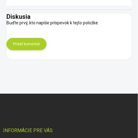
Diskusia
Buďte prvý, kto napíše príspevok k tejto položke.
Pridať komentár
Z
á
p
ä
t
i
INFORMÁCIE PRE VÁS
e