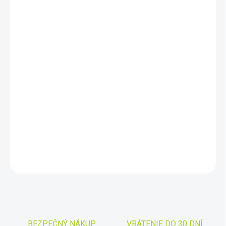
DORUČIŤ DO:
11.8.2026
−
+
Pridať do košíka
Skutečné zorné pole 76° je akorát; není malé jakou u
specializovaných planetárních okulárů a není extrémně široké,
takže při pohledu nemusíte koulet hlavou, abyste zahlédli okraj
zorného pole. Obraz netrpí zkreslením - nepřipomíná pohled do
kulatého akvária.
DETAILNÉ INFORMÁCIE
OPÝTAŤ SA
STRÁŽIŤ
Uložiť
BEZPEČNÝ NÁKUP
VRÁTENIE DO 30 DNÍ