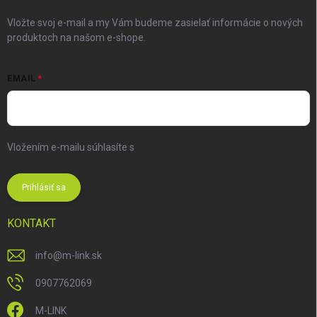
Vložte svoj e-mail a my Vám budeme zasielať informácie o nových
produktoch na našom e-shope.
EMAIL
Vložením e-mailu súhlasíte s
podmienkami ochrany osobných
údajov
Prihlásiť sa
KONTAKT
info
@
m-link.sk
0907762069
M-LINK