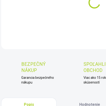
10.
DET
BEZPEČNÝ
SPOĽAHLI
NÁKUP
OBCHOD
Garancia bezpečného
Viac ako 15 ro
nákupu
skúseností
Popis
Hodnotenie