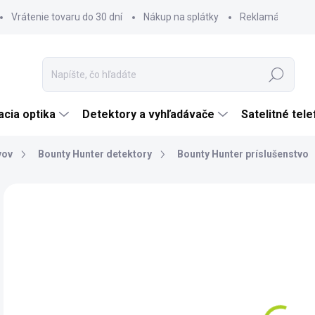
Vrátenie tovaru do 30 dní
Nákup na splátky
Reklamácia tova
Hľadať
cia optika
Detektory a vyhľadávače
Satelitné tel
vov
Bounty Hunter detektory
Bounty Hunter príslušenstvo
Neohodnotené
Podrobnosti hodnotenia
ZNAČKA:
BOUNT
€
€12
Jedn
SK
cena
MÔŽ
DO: