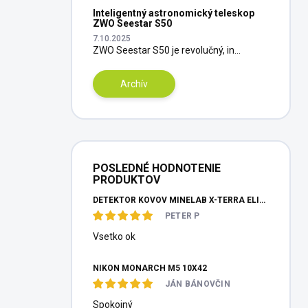
Inteligentný astronomický teleskop
ZWO Seestar S50
7.10.2025
ZWO Seestar S50 je revolučný, in...
Archív
POSLEDNÉ HODNOTENIE
PRODUKTOV
DETEKTOR KOVOV MINELAB X-TERRA ELITE PINPOITER SET
PETER P
Vsetko ok
NIKON MONARCH M5 10X42
JÁN BÁNOVČIN
Spokojný