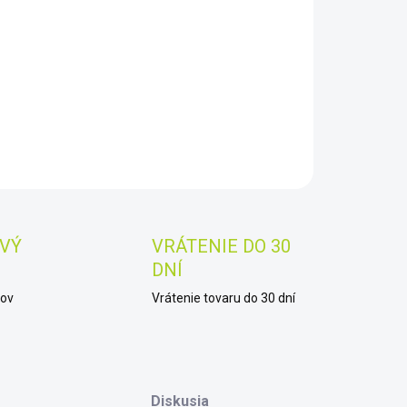
8.2026
−
+
Pridať do košíka
AILNÉ INFORMÁCIE
OPÝTAŤ SA
STRÁŽIŤ
Uložiť
VÝ
VRÁTENIE DO 30
DNÍ
kov
Vrátenie tovaru do 30 dní
Diskusia