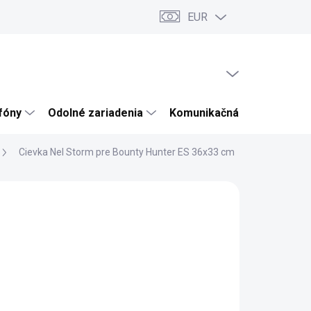
EUR
ru
Články a novinky
Testy a recenzie
Hodnotenie obchodu
PRÁZDNY KOŠÍK
NÁKUPNÝ
KOŠÍK
efóny
Odolné zariadenia
Komunikačná technika
Cievka Nel Storm pre Bounty Hunter ES 36x33 cm
Y HUNTER
157,70
8,21 bez DPH
otková
LADOM
:
EME DORUČIŤ