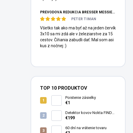
PREVODOVÁ REDUKCIA BRESSER MESSIER HEXAFOC 1:10
PETER TIMAN
Všetko tak ako ma byť až na jeden červík
3x10 sa mi zdá ale v železiarstve za 15
cestov. Číňania zabudli dať. Mal som asi
kus z nočnej :)
TOP 10 PRODUKTOV
Poistenie zásielky
€1
Detektor kovov Nokta FINDX
Pro
€199
60 dní na vrátenie tovaru