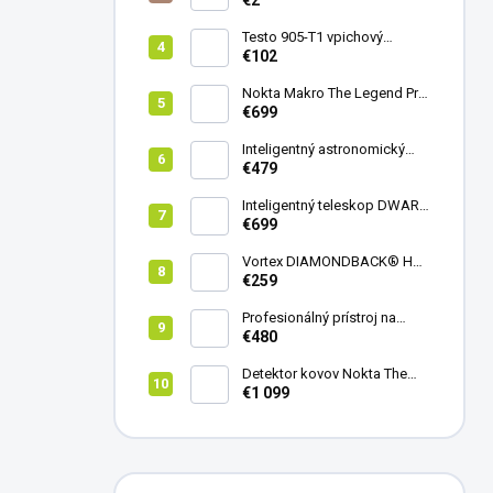
€2
Testo 905-T1 vpichový
teplomer
€102
Nokta Makro The Legend Pro
Pack - model 2024
€699
Inteligentný astronomický
teleskop DwarfLab Dwarf
€479
mini
Inteligentný teleskop DWARF
III + originálny statív DWARF 3
€699
Vortex DIAMONDBACK® HD
8X42
€259
Profesionálný prístroj na
vedenie vŕtania Laserliner
€480
CenterScanner Compact
Detektor kovov Nokta The
Legend 2
€1 099