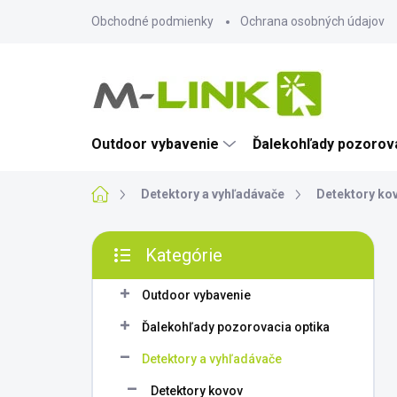
Prejsť
Obchodné podmienky
Ochrana osobných údajov
na
obsah
Outdoor vybavenie
Ďalekohľady pozorova
Domov
Detektory a vyhľadávače
Detektory ko
B
Kategórie
o
Preskočiť
č
kategórie
n
Outdoor vybavenie
ý
Ďalekohľady pozorovacia optika
p
a
Detektory a vyhľadávače
n
Detektory kovov
e