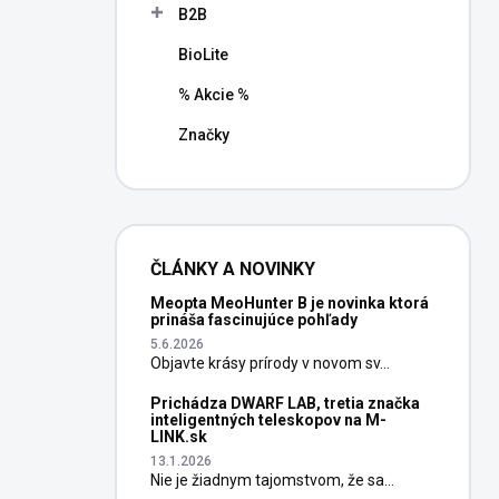
B2B
BioLite
% Akcie %
Značky
ČLÁNKY A NOVINKY
Meopta MeoHunter B je novinka ktorá
prináša fascinujúce pohľady
5.6.2026
Objavte krásy prírody v novom sv...
Prichádza DWARF LAB, tretia značka
inteligentných teleskopov na M-
LINK.sk
13.1.2026
Nie je žiadnym tajomstvom, že sa...