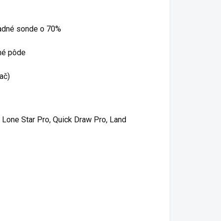
ladné sonde o 70%
ané pôde
ač)
 Lone Star Pro, Quick Draw Pro, Land