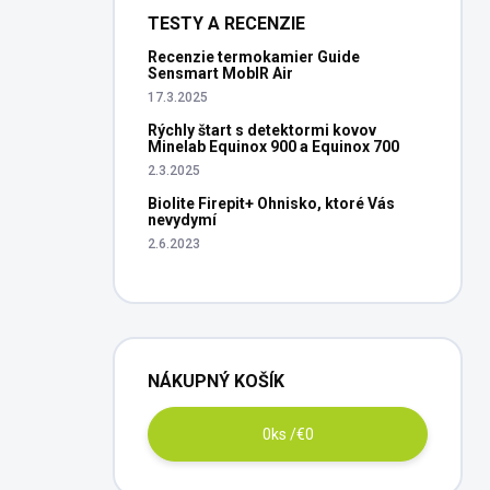
TESTY A RECENZIE
Recenzie termokamier Guide
Sensmart MobIR Air
17.3.2025
Rýchly štart s detektormi kovov
Minelab Equinox 900 a Equinox 700
2.3.2025
Biolite Firepit+ Ohnisko, ktoré Vás
nevydymí
2.6.2023
NÁKUPNÝ KOŠÍK
0
ks /
€0