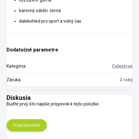
vyztužení: guma
barevný odstín: černá
dalekohled pro sport a volný čas
Dodatočné parametre
Kategória
:
Celestron
Záruka
:
2 roky
Diskusia
Buďte prvý, kto napíše príspevok k tejto položke.
Pridať komentár