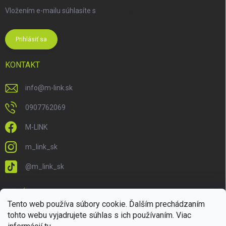
Vložením e-mailu súhlasíte s
podmienkami ochrany osobných
údajov
Prihlásiť sa
KONTAKT
info
@
m-link.sk
0907762069
M-LINK
m_link_sk
@m_link_sk
PRIJÍMAME ONLINE PLATBY
Tento web používa súbory cookie. Ďalším prechádzaním
tohto webu vyjadrujete súhlas s ich používaním. Viac