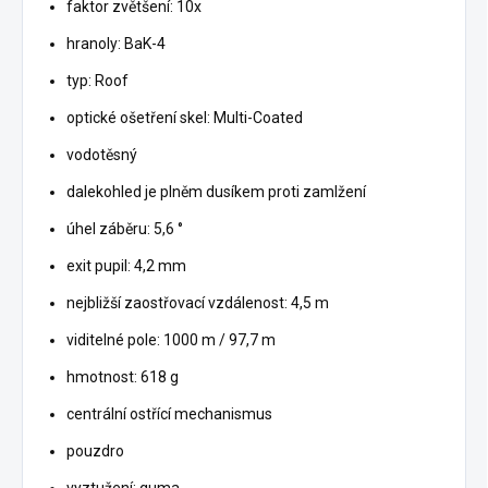
faktor zvětšení: 10x
hranoly: BaK-4
typ: Roof
optické ošetření skel: Multi-Coated
vodotěsný
dalekohled je plněm dusíkem proti zamlžení
úhel záběru: 5,6 °
exit pupil: 4,2 mm
nejbližší zaostřovací vzdálenost: 4,5 m
viditelné pole: 1000 m / 97,7 m
hmotnost: 618 g
centrální ostřící mechanismus
pouzdro