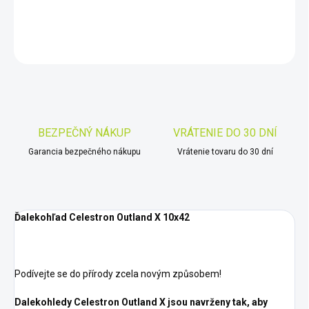
DETAILNÉ INFORMÁCIE
OPÝTAŤ SA
STRÁŽIŤ
Uložiť
BEZPEČNÝ NÁKUP
VRÁTENIE DO 30 DNÍ
Garancia bezpečného nákupu
Vrátenie tovaru do 30 dní
Ďalekohľad Celestron Outland X 10x42
Podívejte se do přírody zcela novým způsobem!
Dalekohledy Celestron Outland X jsou navrženy tak, aby