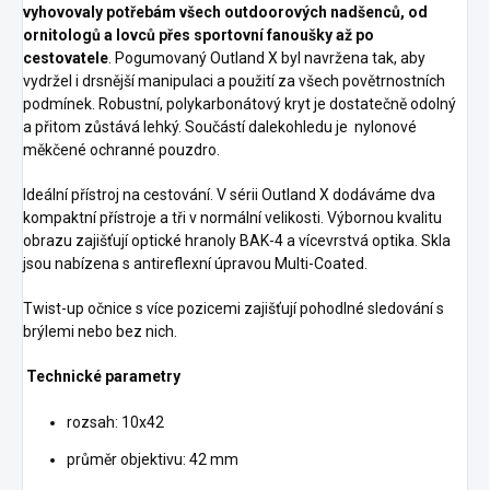
vyhovovaly potřebám všech outdoorových nadšenců, od
ornitologů a lovců přes sportovní fanoušky až po
cestovatele
.
Pogumovaný Outland X byl navržena tak, aby
vydržel i drsnější manipulaci a použití za všech povětrnostních
podmínek. Robustní, polykarbonátový kryt je dostatečně odolný
a přitom zůstává lehký. Součástí dalekohledu je nylonové
měkčené ochranné pouzdro.
Ideální přístroj na cestování. V sérii Outland X dodáváme dva
kompaktní přístroje a tři v normální velikosti. Výbornou kvalitu
obrazu zajišťují optické hranoly BAK-4 a vícevrstvá optika. Skla
jsou nabízena s antireflexní úpravou Multi-Coated.
Twist-up očnice s více pozicemi zajišťují pohodlné sledování s
brýlemi nebo bez nich.
Technické parametry
rozsah: 10x42
průměr objektivu: 42 mm