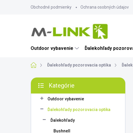
Prejsť
Obchodné podmienky
Ochrana osobných údajov
na
obsah
Outdoor vybavenie
Ďalekohľady pozorova
Domov
Ďalekohľady pozorovacia optika
Ďalek
B
Kategórie
o
Preskočiť
č
kategórie
n
Outdoor vybavenie
ý
Ďalekohľady pozorovacia optika
p
a
Ďalekohľady
n
Bushnell
e