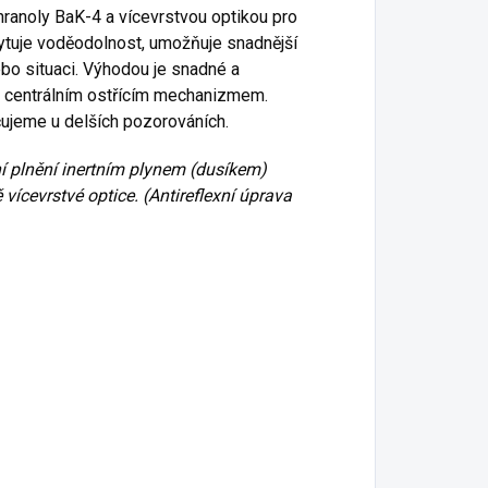
ranoly BaK-4 a vícevrstvou optikou pro
ytuje voděodolnost, umožňuje snadnější
bo situaci. Výhodou je snadné a
 centrálním ostřícím mechanizmem.
čujeme u delších pozorováních.
ní plnění inertním plynem (dusíkem)
 vícevrstvé optice. (Antireflexní úprava