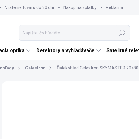
Vrátenie tovaru do 30 dní
Nákup na splátky
Reklamácia tova
Hľadať
cia optika
Detektory a vyhľadávače
Satelitné tel
ohľady
Celestron
Ďalekohľad Celestron SKYMASTER 20x80
Neohodnotené
Podrobnosti hodnotenia
ZNAČKA:
CELES
€
€19
Jedn
SK
cena
MÔŽ
DO: