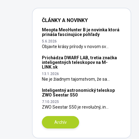
ČLÁNKY A NOVINKY
Meopta MeoHunter B je novinka ktorá
prináša fascinujúce pohľady
5.6.2026
Objavte krásy prírody v novom sv...
Prichádza DWARF LAB, tretia značka
inteligentných teleskopov na M-
LINK.sk
13.1.2026
Nie je žiadnym tajomstvom, že sa...
Inteligentný astronomický teleskop
ZWO Seestar S50
7.10.2025
ZWO Seestar S50 je revolučný, in...
Archív