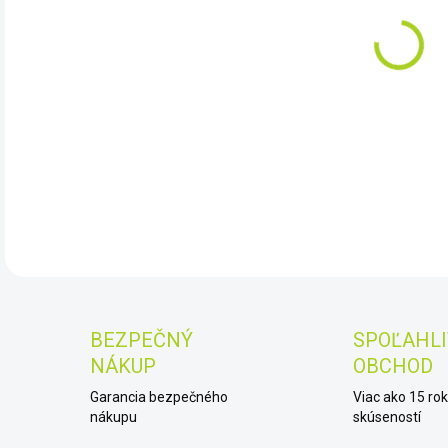
11.
Cel
DET
BEZPEČNÝ
SPOĽAHLI
NÁKUP
OBCHOD
Garancia bezpečného
Viac ako 15 ro
nákupu
skúseností