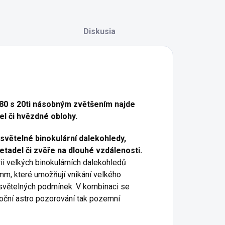
Diskusia
80 s 20ti násobným zvětšením najde
del či hvězdné oblohy.
světelné binokulární dalekohledy,
etadel či zvěře na dlouhé vzdálenosti.
ii velkých binokulárních dalekohledů
 mm, které umožňují vnikání velkého
h světelných podmínek. V kombinaci se
noční astro pozorování tak pozemní