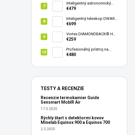
Inteligentný astronomický
teleskop DwarfLab Dwarf
€479
mini
Inteligentný teleskop DWARF
III + originálny statív DWARF 3
€699
Vortex DIAMONDBACK® HD
8X42
€259
Profesionálný prístroj na
vedenie vŕtania Laserliner
€480
CenterScanner Compact
TESTY A RECENZIE
Recenzie termokamier Guide
Sensmart MobIR Air
17.3.2025
Rýchly štart s detektormi kovov
Minelab Equinox 900 a Equinox 700
2.3.2025