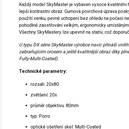
Každý model SkyMaster je vybaven vysoce kvalitními h
lepší kontrastní obraz. Gumová povrchová úprava posk
použití venku, pevné uchopení bez ohledu na počasí ne
pohodlné zaostřování velkým, ergonomicky umístěným
Všechny SkyMastery lze upevnit na stativ, což doporu
U typu DX série SkyMaster výrobce navíc přináší vnitř
zabraňujícím orosení a ještě kvalitnější obraz díky plně
Fully-Multi-Coated).
Technické parametry:
rozsah: 20x80
zvětšení: 20x
průměr objektivu: 80mm
typ: Porro
optické ošetření skel: Multi-Coated