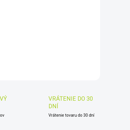
8.2026
−
+
Pridať do košíka
estron SKYMASTER 20x80
AILNÉ INFORMÁCIE
OPÝTAŤ SA
STRÁŽIŤ
Uložiť
VÝ
VRÁTENIE DO 30
DNÍ
kov
Vrátenie tovaru do 30 dní