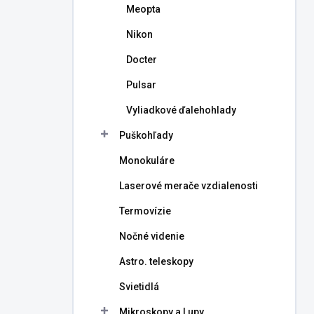
Meopta
Nikon
Docter
Pulsar
Vyliadkové ďalehohlady
Puškohľady
Monokuláre
Laserové merače vzdialenosti
Termovízie
Nočné videnie
Astro. teleskopy
Svietidlá
Mikroskopy a Lupy