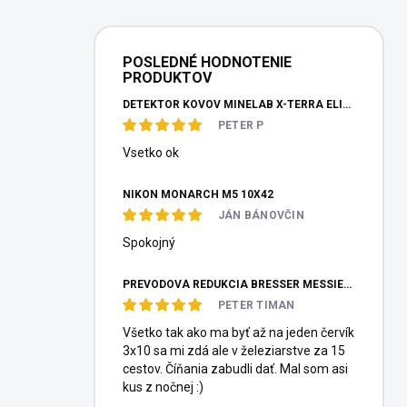
POSLEDNÉ HODNOTENIE
PRODUKTOV
DETEKTOR KOVOV MINELAB X-TERRA ELITE PINPOITER SET
PETER P
Vsetko ok
NIKON MONARCH M5 10X42
JÁN BÁNOVČIN
Spokojný
PREVODOVÁ REDUKCIA BRESSER MESSIER HEXAFOC 1:10
PETER TIMAN
Všetko tak ako ma byť až na jeden červík
3x10 sa mi zdá ale v železiarstve za 15
cestov. Číňania zabudli dať. Mal som asi
kus z nočnej :)