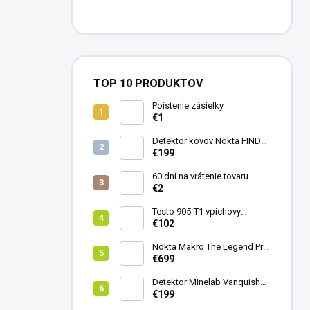
TOP 10 PRODUKTOV
Poistenie zásielky
€1
Detektor kovov Nokta FINDX
Pro
€199
60 dní na vrátenie tovaru
€2
Testo 905-T1 vpichový
teplomer
€102
Nokta Makro The Legend Pro
Pack - model 2024
€699
Detektor Minelab Vanquish
340
€199