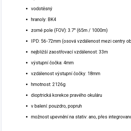
vodotěsný
hranoly: BK4
zorné pole (FOV): 3.7° (65m / 1000m)
IPD: 56-72mm (osová vzdálenost mezi centry ob
nejbližší zaostřovací vzdálenost: 33m
výstupní čočka: 4mm
vzdálenost výstupní čočky: 18mm
hmotnost: 2126g
dioptrická korekce pravého okuláru
v balení: pouzdro, popruh
možnost upevnění na stativ: ano, přes integrovan