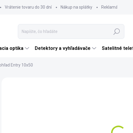
Vrátenie tovaru do 30 dní
Nákup na splátky
Reklamácia tova
Hľadať
cia optika
Detektory a vyhľadávače
Satelitné tel
ohľad Entry 10x50
Neohodnotené
Podrobnosti hodnotenia
ZNAČKA:
DELTA 
€
€70
Jedn
NA
cena