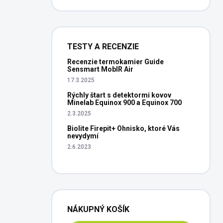
TESTY A RECENZIE
Recenzie termokamier Guide
Sensmart MobIR Air
17.3.2025
Rýchly štart s detektormi kovov
Minelab Equinox 900 a Equinox 700
2.3.2025
Biolite Firepit+ Ohnisko, ktoré Vás
nevydymí
2.6.2023
NÁKUPNÝ KOŠÍK