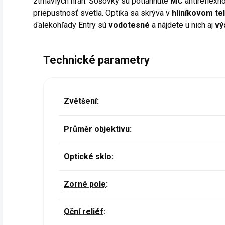
ztmavlých hrán. Šošovky sú potiahnuté
MC
antireflexn
priepustnosť svetla. Optika sa skrýva v
hliníkovom te
ďalekohľady Entry sú
vodotesné
a nájdete u nich aj
vý
Technické parametry
Zvětšení
:
Průměr objektivu:
Optické sklo:
Zorné pole
:
Oční reliéf
: