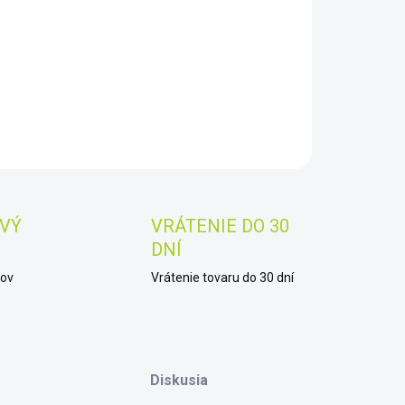
−
+
Pridať do košíka
y 10x50
AILNÉ INFORMÁCIE
OPÝTAŤ SA
STRÁŽIŤ
Uložiť
VÝ
VRÁTENIE DO 30
DNÍ
kov
Vrátenie tovaru do 30 dní
Diskusia