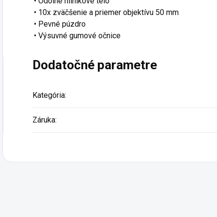
• Odolné hliníkové telo
• 10x zväčšenie a priemer objektívu 50 mm
• Pevné púzdro
• Výsuvné gumové očnice
Dodatočné parametre
Kategória
:
Záruka
: