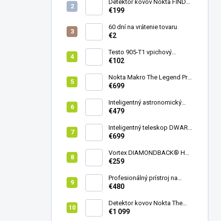
Detektor kovov Nokta FINDX
Pro
€199
60 dní na vrátenie tovaru
€2
Testo 905-T1 vpichový
teplomer
€102
Nokta Makro The Legend Pro
Pack - model 2024
€699
Inteligentný astronomický
teleskop DwarfLab Dwarf
€479
mini
Inteligentný teleskop DWARF
III + originálny statív DWARF 3
€699
Vortex DIAMONDBACK® HD
8X42
€259
Profesionálný prístroj na
vedenie vŕtania Laserliner
€480
CenterScanner Compact
Detektor kovov Nokta The
Legend 2
€1 099