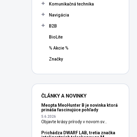
Komunikačná technika
Navigácia
B2B
BioLite
% Akcie %
Značky
ČLÁNKY A NOVINKY
Meopta MeoHunter B je novinka ktorá
prináša fascinujúce pohľady
5.6.2026
Objavte krásy prírody v novom sv...
Prichádza DWARF LAB, tretia značka