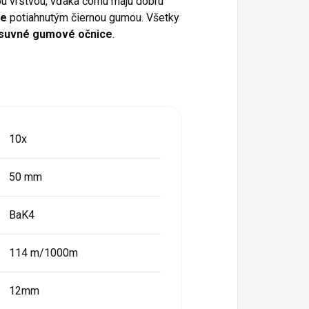
ou vrstvou, vďaka čomu majú dobrú
le
potiahnutým čiernou gumou. Všetky
suvné gumové očnice
.
10x
50 mm
BaK4
114 m/1000m
12mm