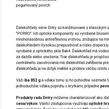
pogumovaný povrch
Ďalekohľady série Entry sú konštruované s klasickým
"PORRO". Ich optické komponenty sú vyrobené brúsení
mnohonásobnou antireflexnou vrstvou, znižujúce na mi
dalekohledem.Vysokou priepustnosť a nízku disperziu 
vyrobené z optického skla Bak4. Ďalekohľad má vodeo
za dažďa alebo sneženia. Tvar ďalekohľadu je prispôs
centrálneho zaostrovania má ďalekohľad zahĺbenie pr
ďalekohľadu je na dotyk mäkké a pridáva väčšiu istotu 
Váži
iba 852 g
a vďaka tomu si ho pohodlne vezmete t
jednoduchšie vďaka popruhu s krytkami, prípadne
pev
Produkty radu Entry
môžeme charakterizovať ako ďal
cena/výkon
. Všetci zástupcovia využívajú
optické hr