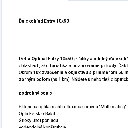
Ďalekohľad Entry 10x50
Delta Optical Entry 10x50
je ľahký a
odolný ďalekoh
oblastiach, ako
turistika
a
pozorovanie prírody
. Ďal
Okrem
10x zväčšenie
a
objektívu s priemerom 50 
zorným poľom
(na 1 km). Nájdete u neho tiež dioptrick
podrobný popis
Sklenená optika s antireflexnou úpravou "Multicoating"
Optické sklo Bak4
Široký uhol pohľadu
vodeodolná konštrukcia