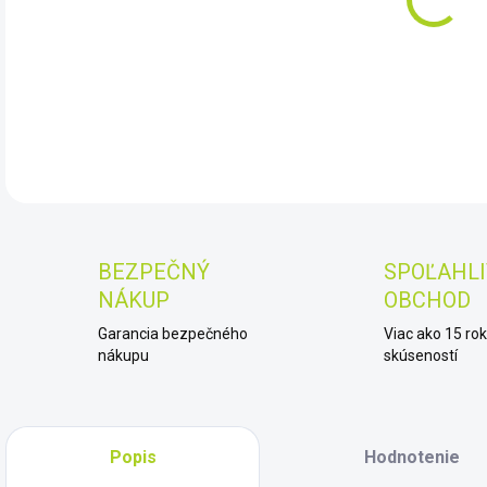
Entr
DET
BEZPEČNÝ
SPOĽAHLI
NÁKUP
OBCHOD
Garancia bezpečného
Viac ako 15 ro
nákupu
skúseností
Popis
Hodnotenie