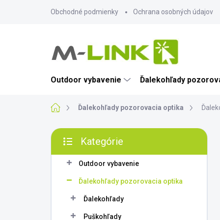
Prejsť
Obchodné podmienky
Ochrana osobných údajov
na
obsah
Outdoor vybavenie
Ďalekohľady pozorova
Domov
Ďalekohľady pozorovacia optika
Ďalek
B
Kategórie
o
Preskočiť
č
kategórie
n
Outdoor vybavenie
ý
Ďalekohľady pozorovacia optika
p
a
Ďalekohľady
n
Puškohľady
e