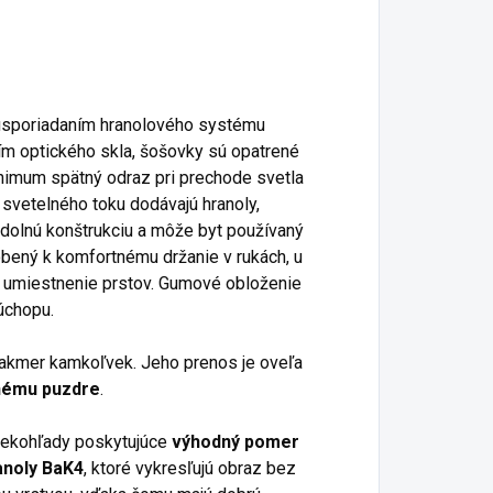
 usporiadaním hranolového systému
m optického skla, šošovky sú opatrené
nimum spätný odraz pri prechode svetla
svetelného toku dodávajú hranoly,
dolnú konštrukciu a môže byt používaný
obený k komfortnému držanie v rukách, u
e umiestnenie prstov. Gumové obloženie
úchopu.
akmer kamkoľvek. Jeho prenos je oveľa
nému puzdre
.
ekohľady poskytujúce
výhodný pomer
anoly BaK4
, ktoré vykresľujú obraz bez