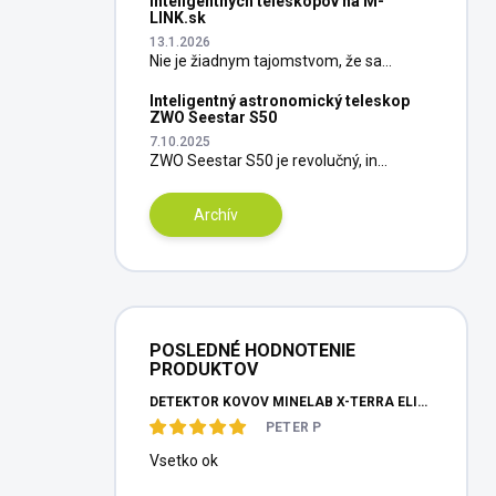
inteligentných teleskopov na M-
LINK.sk
13.1.2026
Nie je žiadnym tajomstvom, že sa...
Inteligentný astronomický teleskop
ZWO Seestar S50
7.10.2025
ZWO Seestar S50 je revolučný, in...
Archív
POSLEDNÉ HODNOTENIE
PRODUKTOV
DETEKTOR KOVOV MINELAB X-TERRA ELITE PINPOITER SET
PETER P
Vsetko ok