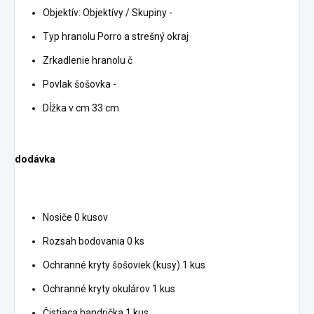
Objektív: Objektívy / Skupiny -
Typ hranolu Porro a strešný okraj
Zrkadlenie hranolu č
Povlak šošovka -
Dĺžka v cm 33 cm
dodávka
Nosiče 0 kusov
Rozsah bodovania 0 ks
Ochranné kryty šošoviek (kusy) 1 kus
Ochranné kryty okulárov 1 kus
Čistiaca handrička 1 kus