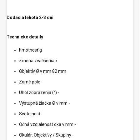
Dodacia lehota 2-3 dni
Technické detaily
hmotnosť g
Zmena zväčšenia x
Objektív Ø v mm 82 mm
Zorné pole -
Uhol zobrazenia (°) -
Výstupná žiačka Ø v mm -
Svetelnosť -
Očná vzdialenosť oka v mm -
Okulár: Objektívy / Skupiny -