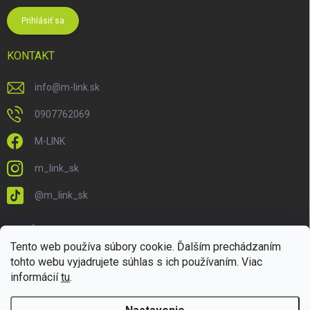
Prihlásiť sa
KONTAKT
info
@
m-link.sk
0907762069
M-LINK
m_link_sk
@m_link_sk
PRIJÍMAME ONLINE PLATBY
Tento web používa súbory cookie. Ďalším prechádzaním
tohto webu vyjadrujete súhlas s ich používaním. Viac
informácií
tu
.