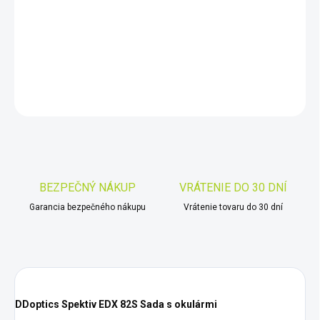
−
+
Pridať do košíka
DETAILNÉ INFORMÁCIE
OPÝTAŤ SA
STRÁŽIŤ
Uložiť
BEZPEČNÝ NÁKUP
VRÁTENIE DO 30 DNÍ
Garancia bezpečného nákupu
Vrátenie tovaru do 30 dní
DDoptics Spektiv EDX 82S Sada s okulármi