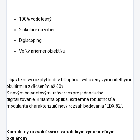
100% vodotesný
2 okuláre na výber
Digiscoping
Veľký priemer objektívu
Objavte nový rozptyl bodov DDoptics - vybavený vymeniteľnými
okulármi a zväčšením až 60x.
S novým bajonetovým uzáverom pre jednoduché
digitalizovanie. Brilantná optika, extrémna robustnosť a
modularita charakterizujú nový rozsah bodovania "EDX 82".
Kompletný rozsah škvŕn s variabilným vymeniteľným
okulárom