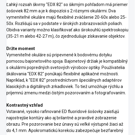
Ľahký rozsah škvrny "EDX 82" so šikmým pohľadom má priemer
šošoviek 82 mm a je k dispozícii s 2 rôznymi okulármi. Dva
vymeniteľné okuláre majú flexibilné zväčšenie 20-60x alebo 25-
50x. Rozlišujú sa v podstate v širokých zobrazovacích poliach.
Obidva varianty možno klasifikovať ako širokouhlú spektroskopiu
(35-21 m alebo 42-27 m), čo zjednodušuje získavanie objektov.
Držte moment
Vymeniteľné okuláre sú pripevnené k bodovému dotyku
pomocou bajonetového spoja. Bajonetový držiak je kompatibilný
s okulármi popredných svetových výrobcov optiky. Používatelia
škálovania "EDX 82" ponúkajú flexibilné aplikačné možnosti.
Napríklad, k "EDX 82" prostredníctvom špeciálnych adaptérov
klasických a digitálnych zrkadloviek. To tiež umožňuje rýchlu a
príjemnú zmenu medzi čistým pozorovaním a fotografovaním.
Kontrastný vzhľad
Vstavané, vysoko rafinované ED fluoridové šošovky zaisťujú
najostrejšie kontúry ako aj brilantné a pravdivé zobrazenie
obrazu. Pre pozorovanie bez únavy sú veľké výstupné žiaci až
do 4,1 mm. Apokromatickú korekciu zabezpečuje bezfarebný