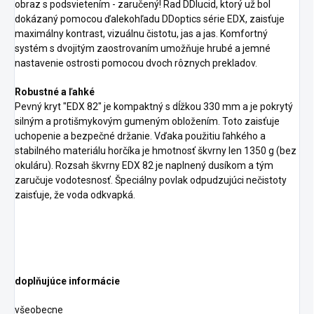
obraz s podsvietením - zaručený! Rad DDlucid, ktorý už bol
dokázaný pomocou ďalekohľadu DDoptics série EDX, zaisťuje
maximálny kontrast, vizuálnu čistotu, jas a jas. Komfortný
systém s dvojitým zaostrovaním umožňuje hrubé a jemné
nastavenie ostrosti pomocou dvoch rôznych prekladov.
Robustné a ľahké
Pevný kryt "EDX 82" je kompaktný s dĺžkou 330 mm a je pokrytý
silným a protišmykovým gumeným obložením. Toto zaisťuje
uchopenie a bezpečné držanie. Vďaka použitiu ľahkého a
stabilného materiálu horčíka je hmotnosť škvrny len 1350 g (bez
okuláru). Rozsah škvrny EDX 82 je naplnený dusíkom a tým
zaručuje vodotesnosť. Špeciálny povlak odpudzujúci nečistoty
zaisťuje, že voda odkvapká.
doplňujúce informácie
všeobecne