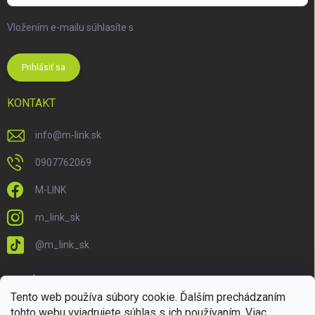
Vložením e-mailu súhlasíte s
podmienkami ochrany osobných
údajov
Prihlásiť sa
KONTAKT
info
@
m-link.sk
0907762069
M-LINK
m_link_sk
@m_link_sk
PRIJÍMAME ONLINE PLATBY
Tento web používa súbory cookie. Ďalším prechádzaním
tohto webu vyjadrujete súhlas s ich používaním. Viac