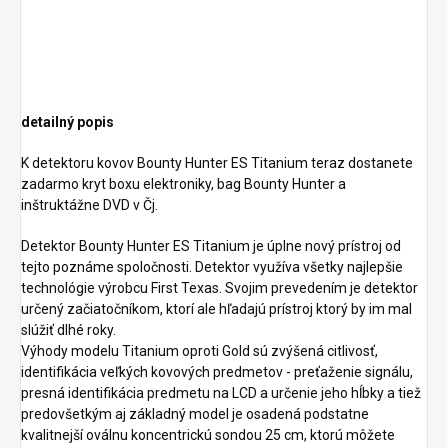
detailný popis
K detektoru kovov Bounty Hunter ES Titanium teraz dostanete
zadarmo kryt boxu elektroniky, bag Bounty Hunter a
inštruktážne DVD v Čj.
Detektor Bounty Hunter ES Titanium je úplne nový prístroj od
tejto poznáme spoločnosti. Detektor využíva všetky najlepšie
technológie výrobcu First Texas. Svojim prevedením je detektor
určený začiatočníkom, ktorí ale hľadajú prístroj ktorý by im mal
slúžiť dlhé roky.
Výhody modelu Titanium oproti Gold sú zvýšená citlivosť,
identifikácia veľkých kovových predmetov - preťaženie signálu,
presná identifikácia predmetu na LCD a určenie jeho hĺbky a tiež
predovšetkým aj základný model je osadená podstatne
kvalitnejší oválnu koncentrickú sondou 25 cm, ktorú môžete