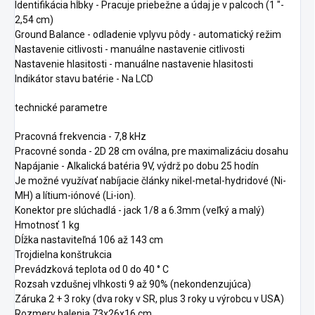
Identifikácia hĺbky - Pracuje priebežne a údaj je v palcoch (1 "-
2,54 cm)
Ground Balance - odladenie vplyvu pôdy - automatický režim
Nastavenie citlivosti - manuálne nastavenie citlivosti
Nastavenie hlasitosti - manuálne nastavenie hlasitosti
Indikátor stavu batérie - Na LCD
technické parametre
Pracovná frekvencia - 7,8 kHz
Pracovné sonda - 2D 28 cm oválna, pre maximalizáciu dosahu
Napájanie - Alkalická batéria 9V, výdrž po dobu 25 hodín
Je možné využívať nabíjacie články nikel-metal-hydridové (Ni-
MH) a lítium-iónové (Li-ion).
Konektor pre slúchadlá - jack 1/8 a 6.3mm (veľký a malý)
Hmotnosť 1 kg
Dĺžka nastaviteľná 106 až 143 cm
Trojdielna konštrukcia
Prevádzková teplota od 0 do 40 ° C
Rozsah vzdušnej vlhkosti 9 až 90% (nekondenzujúca)
Záruka 2 + 3 roky (dva roky v SR, plus 3 roky u výrobcu v USA)
Rozmery balenia 73x26x16 cm