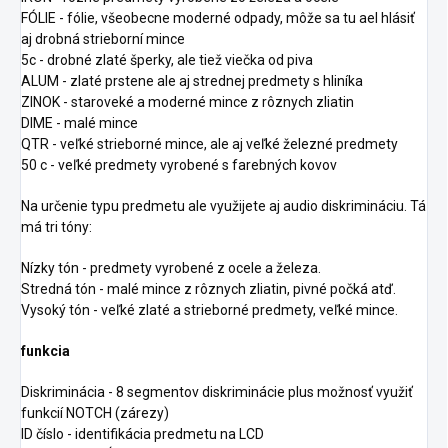
FÓLIE - fólie, všeobecne moderné odpady, môže sa tu ael hlásiť
aj drobná strieborní mince
5c - drobné zlaté šperky, ale tiež viečka od piva
ALUM - zlaté prstene ale aj strednej predmety s hliníka
ZINOK - staroveké a moderné mince z rôznych zliatin
DIME - malé mince
QTR - veľké strieborné mince, ale aj veľké železné predmety
50 c - veľké predmety vyrobené s farebných kovov
Na určenie typu predmetu ale využijete aj audio diskrimináciu. Tá
má tri tóny:
Nízky tón - predmety vyrobené z ocele a železa.
Stredná tón - malé mince z rôznych zliatin, pivné počká atď.
Vysoký tón - veľké zlaté a strieborné predmety, veľké mince.
funkcia
Diskriminácia - 8 segmentov diskriminácie plus možnosť využiť
funkcií NOTCH (zárezy)
ID číslo - identifikácia predmetu na LCD