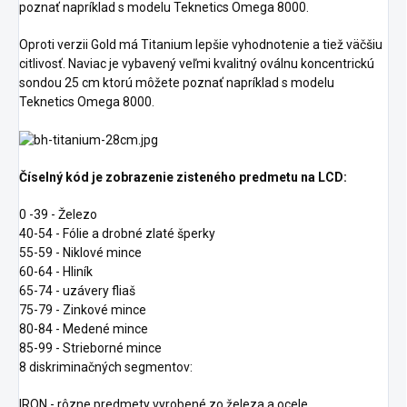
poznať napríklad s modelu Teknetics Omega 8000.
Oproti verzii Gold má Titanium lepšie vyhodnotenie a tiež väčšiu
citlivosť. Naviac je vybavený veľmi kvalitný oválnu koncentrickú
sondou 25 cm ktorú môžete poznať napríklad s modelu
Teknetics Omega 8000.
Číselný kód je zobrazenie zisteného predmetu na LCD:
0 -39 - Železo
40-54 - Fólie a drobné zlaté šperky
55-59 - Niklové mince
60-64 - Hliník
65-74 - uzávery fliaš
75-79 - Zinkové mince
80-84 - Medené mince
85-99 - Strieborné mince
8 diskriminačných segmentov:
IRON - rôzne predmety vyrobené zo železa a ocele