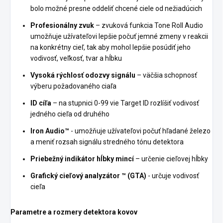
bolo možné presne oddeliť chcené ciele od nežiadúcich
Profesionálny zvuk
– zvuková funkcia Tone Roll Audio
umožňuje užívateľovi lepšie počuť jemné zmeny v reakcii
na konkrétny cieľ, tak aby mohol lepšie posúdiť jeho
vodivosť, veľkosť, tvar a hĺbku
Vysoká rýchlosť odozvy signálu
– väčšia schopnosť
výberu požadovaného ciaľa
ID cíľa
– na stupnici 0-99 vie Target ID rozlíšiť vodivosť
jedného cieľa od druhého
Iron Audio™
- umožňuje užívateľovi počuť hľadané železo
a meniť rozsah signálu stredného tónu detektora
Priebežný indikátor hĺbky mincí
– určenie cieľovej hĺbky
Grafický cieľový analyzátor ™ (GTA)
- určuje vodivosť
cieľa
Parametre a rozmery detektora kovov