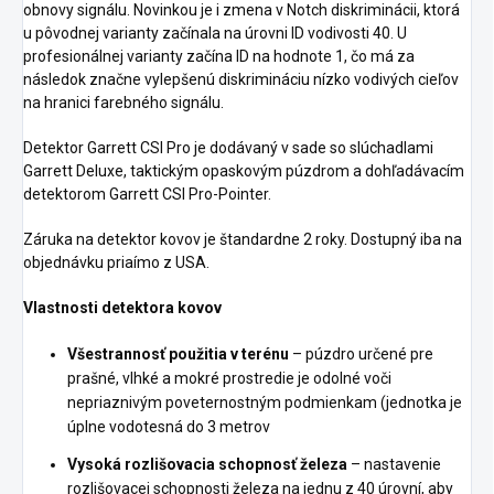
obnovy signálu. Novinkou je i zmena v Notch diskriminácii, ktorá
u pôvodnej varianty začínala na úrovni ID vodivosti 40. U
profesionálnej varianty začína ID na hodnote 1, čo má za
následok značne vylepšenú diskrimináciu nízko vodivých cieľov
na hranici farebného signálu.
Detektor Garrett CSI Pro je dodávaný v sade so slúchadlami
Garrett Deluxe, taktickým opaskovým púzdrom a dohľadávacím
detektorom Garrett CSI Pro-Pointer.
Záruka na detektor kovov je štandardne 2 roky. Dostupný iba na
objednávku priaímo z USA.
Vlastnosti detektora kovov
Všestrannosť použitia v terénu
– púzdro určené pre
prašné, vlhké a mokré prostredie je odolné voči
nepriaznivým poveternostným podmienkam (jednotka je
úplne vodotesná do 3 metrov
Vysoká rozlišovacia schopnosť železa
– nastavenie
rozlišovacej schopnosti železa na jednu z 40 úrovní, aby