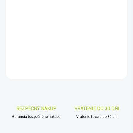
−
+
Pridať do košíka
Profesionálna varianta známej duálnej varianty hobby detektora
kovov AT Pro. Detektor dodávaný v balení s regulovateľnými
slúchadlami a taktickou brašnou SOFT CASE a CSI PRO-
POINTEROM
DETAILNÉ INFORMÁCIE
OPÝTAŤ SA
STRÁŽIŤ
Uložiť
BEZPEČNÝ NÁKUP
VRÁTENIE DO 30 DNÍ
Garancia bezpečného nákupu
Vrátenie tovaru do 30 dní