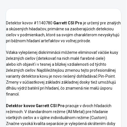
Detektor kovov #1140780
Garrett CSI Pro
je určený pre znalých
a skúsených hěadačov, primárne sa zaoberajúcich detekciou
cieľov v podmienkach, ktoré sa svojim charakterom nevyskytujú
pri běžnom hľadaní artefaktov vo voľnej prírode.
Vďaka vylepšenej diskriminácii môžeme eliminovať väčšie kusy
železných cieľov (detekovať na nich malé farebné ciele)
alebo ich objaviť i v tesnej a blízkej vzdialenosti od týchto
železných cieľov. Najdôležitejšou zmenou tejto profesionálnej
varianty detektora kovu je novo riešený dohľadávač Pin-Point.
Zmeny v súčiastkovej základni základnej dosky tiež umožňujú
dlhšiu výdrž batérií pri hľadaní, čo znamená nie malú úsporu
financií.
Detektor kovov Garrett CSI Pro
pracuje v dvoch hľadacích
režimoch. V štandardnom režime (All Metal) pre hľadanie
všetkých cieľov a v úplne individuálnom režime (Custom).
Značne vysoká kvalita separácie je vylepšená skrátením doby