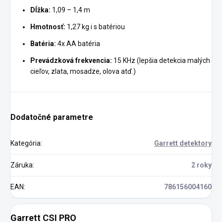
Dĺžka:
1,09 – 1,4 m
Hmotnosť:
1,27 kg i s batériou
Batéria:
4x AA batéria
Prevádzková frekvencia:
15 KHz (lepšia detekcia malých
cieľov, zlata, mosadze, olova atď.)
Dodatočné parametre
Kategória
:
Garrett detektory
Záruka
:
2 roky
EAN
:
786156004160
Garrett CSI PRO