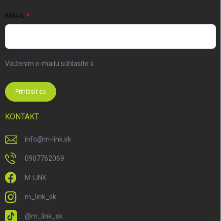
EMAIL
Vložením e-mailu súhlasíte s
podmienkami ochrany osobných
údajov
Prihlásiť sa
KONTAKT
info
@
m-link.sk
0907762069
M-LINK
m_link_sk
@m_link_sk