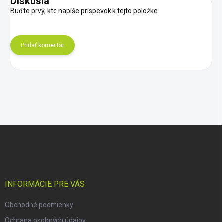
Diskusia
Buďte prvý, kto napíše príspevok k tejto položke.
Pridať komentár
Z
á
p
ä
t
i
INFORMÁCIE PRE VÁS
e
Obchodné podmienky
Ochrana osobných údajov