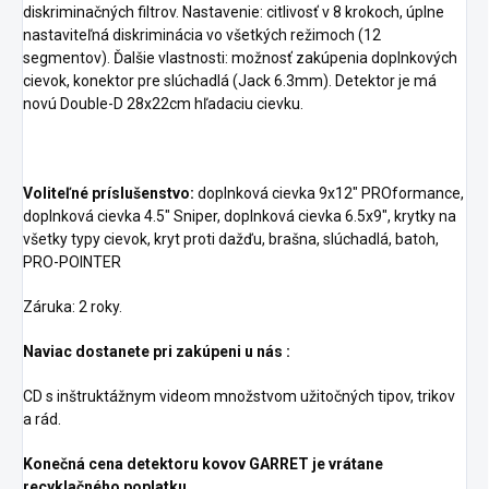
diskriminačných filtrov. Nastavenie: citlivosť v 8 krokoch, úplne
nastaviteľná diskriminácia vo všetkých režimoch (12
segmentov). Ďalšie vlastnosti: možnosť zakúpenia doplnkových
cievok, konektor pre slúchadlá (Jack 6.3mm). Detektor je má
novú Double-D 28x22cm hľadaciu cievku.
Voliteľné príslušenstvo:
doplnková cievka 9x12" PROformance,
doplnková cievka 4.5" Sniper, doplnková cievka 6.5x9", krytky na
všetky typy cievok, kryt proti dažďu, brašna, slúchadlá, batoh,
PRO-POINTER
Záruka: 2 roky.
Naviac dostanete pri zakúpeni u nás :
CD s inštruktážnym videom množstvom užitočných tipov, trikov
a rád.
Konečná cena detektoru kovov GARRET je vrátane
recyklačného poplatku.