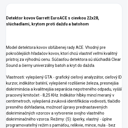
Detektor kovov Garrett EuroACE s cievkou 22x28,
slúchadlami, krytom proti dažďu a batohom
Model detektora kovov obľúbenej rady ACE. Vhodný pre
pokročilejších hľadačov kovov, ktorí chcú vlastniť veľmi kvalitný
prístroj za výhodnú cenu. Súčasťou detektora sú slúchadlá Clear
Sound a čierny univerzálny batoh a kryt do dažďa.
Vlastnosti: vylepšený GTA - grafický cieľový analyzátor, cieľový ID
kurzor, indikátor batérií, vylepšené rozlíšenie železa, presnejšia
diskriminácia a kvalitnejšia separácia nepotreného odpadu, vyšší
pracovný kmitočet - 8,25 KHz. Indikátor hĺbky mincí meraný v
centimetroch, vylepšená zvuková identifikácia vodivosti, tlačidlo
presného dohľadania, možnosť úpravy prednastavených
diskriminačných vzorcov a vytvorenie svojho vlastného
diskriminačného vzorca. Režimy: (5): šperky, vlastný - úplne
programovateľný režim s pamäťou, relikvie, mince, nula - bez