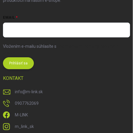
produktoch na našom e-shope.
EMAIL
Vložením e-mailu súhlasíte s
podmienkami ochrany osobných
údajov
Prihlásiť sa
KONTAKT
info
@
m-link.sk
0907762069
M-LINK
m_link_sk