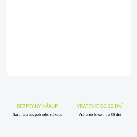
cena:
MÔŽEME
DORUČIŤ DO:
11.8.2026
−
+
Pridať do košíka
DETAILNÉ INFORMÁCIE
OPÝTAŤ SA
STRÁŽIŤ
Uložiť
BEZPEČNÝ NÁKUP
VRÁTENIE DO 30 DNÍ
Garancia bezpečného nákupu
Vrátenie tovaru do 30 dní