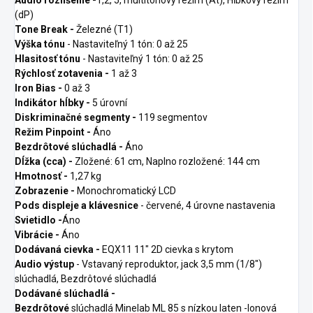
(dP)
Tone Break -
Železné (T1)
Výška tónu
- Nastaviteľný 1 tón: 0 až 25
Hlasitosť tónu
- Nastaviteľný 1 tón: 0 až 25
Rýchlosť zotavenia -
1 až 3
Iron Bias -
0 až 3
Indikátor hĺbky -
5 úrovní
Diskriminačné segmenty -
119 segmentov
Režim Pinpoint -
Áno
Bezdrôtové slúchadlá -
Áno
Dĺžka (cca) -
Zložené: 61 cm, Naplno rozložené: 144 cm
Hmotnosť -
1,27 kg
Zobrazenie -
Monochromatický LCD
Pods displeje a klávesnice
- červené, 4 úrovne nastavenia
Svietidlo -
Áno
Vibrácie -
Áno
Dodávaná cievka -
EQX11 11" 2D cievka s krytom
Audio výstup
- Vstavaný reproduktor, jack 3,5 mm (1/8")
slúchadlá, Bezdrôtové slúchadlá
Dodávané slúchadlá -
Bezdrôtové
slúchadlá Minelab ML 85 s nízkou
laten -lonová