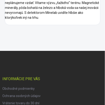
neplánujeme vzdať. Vítame výzvu „ťažkého“ terénu. Magnetické
minerály, pôda bohatá na železo a hlboká voda sa našej inovácii
nevyrovnajú. S detektorom Minelab uvidíte hlbšie ako
ktorýkoľvek iný na trhu.
Z
á
p
ä
t
i
INFORMÁCIE PRE VÁS
e
Obchodné podmienky
Ochrana osobných údajov
Vrátenie tovaru do 30 dní