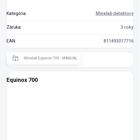
Kategória
:
Minelab detektory
Záruka
:
3 roky
EAN
:
811493017716
Minelab Equinox 700 - MANUAL
Equinox 700