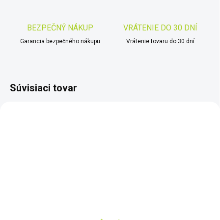
BEZPEČNÝ NÁKUP
VRÁTENIE DO 30 DNÍ
Garancia bezpečného nákupu
Vrátenie tovaru do 30 dní
Súvisiaci tovar
SKLADOM
SKLADOM
Sada ryžovačich panvíc
Dohľadávací detektor
Minelab PRO GOLD