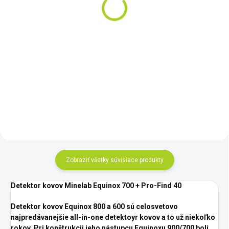
kovov Minelab PRO-
€49
FIND 35
Do košíka
€120
Do košíka
Sada ryžovačich panvíc. Minelab
PRO GOLD je sada
profesionálních pánví a doplňků
Dohľadávací detektor kovov
pro rýžování zlata. Sada
Minelab PRO-FIND 35.
obsahuje dvě pánve vynikající
kvality a třídič vyrobené z
odolného...
Zobraziť všetky súvisiace produkty
Detektor kovov Minelab Equinox 700 + Pro-Find 40
Detektor kovov Equinox 800 a 600 sú celosvetovo
najpredávanejšie all-in-one detektoyr kovov a to už niekoľko
rokov.
Pri konštrukcii jeho nástupcu Equinoxu 900/700 boli