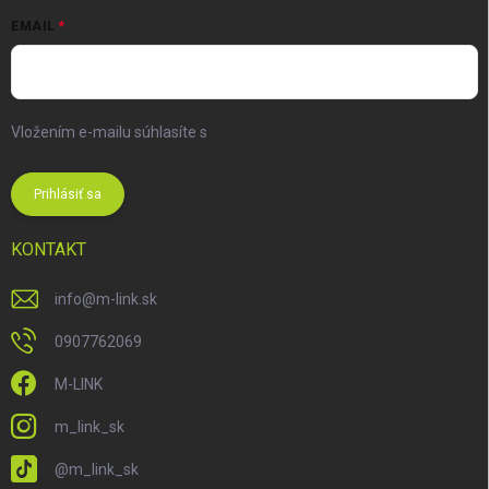
EMAIL
Vložením e-mailu súhlasíte s
podmienkami ochrany osobných
údajov
Prihlásiť sa
KONTAKT
info
@
m-link.sk
0907762069
M-LINK
m_link_sk
@m_link_sk