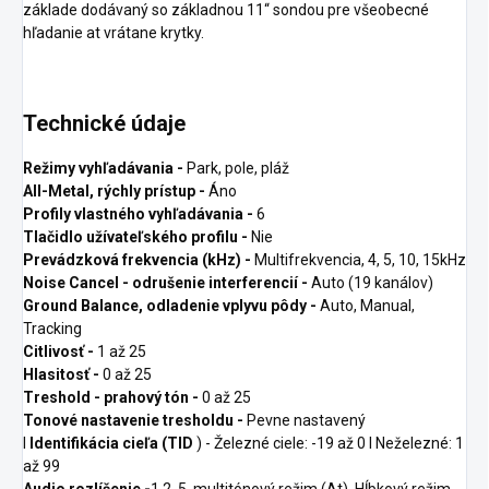
základe dodávaný so základnou 11“ sondou pre všeobecné
hľadanie at vrátane krytky.
Technické údaje
Režimy vyhľadávania -
Park, pole, pláž
All-Metal, rýchly prístup -
Áno
Profily vlastného vyhľadávania -
6
Tlačidlo užívateľského profilu -
Nie
Prevádzková frekvencia (kHz) -
Multifrekvencia, 4, 5, 10, 15kHz
Noise Cancel - odrušenie interferencií -
Auto (19 kanálov)
Ground Balance, odladenie vplyvu pôdy -
Auto, Manual,
Tracking
Citlivosť -
1 až 25
Hlasitosť -
0 až 25
Treshold - prahový tón -
0 až 25
Tonové nastavenie tresholdu -
Pevne nastavený
I
Identifikácia cieľa (TID
) - Železné ciele: -19 až 0 I Neželezné: 1
až 99
Audio rozlíšenie -
1,2, 5, multitónový režim (At), Hĺbkový režim