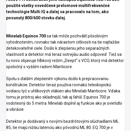
použité všetky osvedčené prelomové multifrekvenčné
technológie Multi IQ a ďalej sa pracovalo na tom, ako
posunutý 800/600 stovku ďalej.
Minelab Equinox 700
sa tak môže pochváliť pôsobivým
vyhodnotením, rovnako tak nárastom citlivosti na tie najťažšie
detekovateľné ciele.
Došlo k zlepšeniu jeho separačných
vlastností a detektor má teraz ostrejšiu audio odpoveď.
Tiež sa
tu novo objavuje hĺbkový režim „Deept“ s VCO, ktorý má detektor
spoločný s vyšším radom Manticore.
Spolu s ďalším zlepšením výkonu došlo k prepracovaniu
konštrukcie.
Detektor teraz používa rovnakú teleskopickú
vodiacu tyč s uhlíkových vlákien ako Minelab Manticore.
Vďaka
tomu je prístroj ako skladnejší, tak aj ľahší.
Equinox 700 je
vodotesný do 5 metra.
Minelab doplnil aj funkcie ako je svietidlo
a vibrácie.
Detektor je dodávaný s novými bezdrôtovými slúchadlami ML
85, tie majú nižšiu latenciu ako pôvodnú ML 80. EQ 700 je v