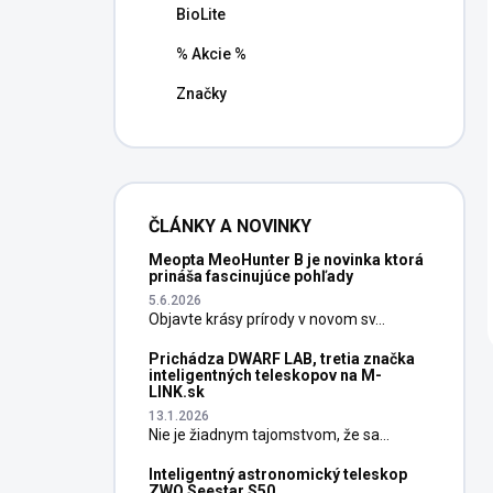
BioLite
% Akcie %
Značky
ČLÁNKY A NOVINKY
Meopta MeoHunter B je novinka ktorá
prináša fascinujúce pohľady
5.6.2026
Objavte krásy prírody v novom sv...
Prichádza DWARF LAB, tretia značka
inteligentných teleskopov na M-
LINK.sk
13.1.2026
Nie je žiadnym tajomstvom, že sa...
Inteligentný astronomický teleskop
ZWO Seestar S50