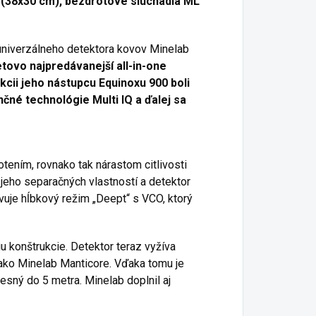
(38x30 cm), bezdrôtové slúchadlá ML
univerzálneho detektora kovov Minelab
tovo najpredávanejší all-in-one
kcii jeho nástupcu Equinoxu 900 boli
né technológie Multi IQ a ďalej sa
ením, rovnako tak nárastom citlivosti
jeho separačných vlastností a detektor
vuje hĺbkový režim „Deept“ s VCO, ktorý
u konštrukcie.
Detektor teraz vyžíva
 ako Minelab Manticore.
Vďaka tomu je
esný do 5 metra.
Minelab doplnil aj