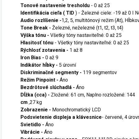
Tonové nastavenie tresholdu
- 0 až 25
Identifikácia cieľa ( TID
) - Železné ciele: -19 až 0 I 
Audio rozlíšenie -
1,2, 5, multitónový režim (At), Hĺbk
Tone Break -
Železné, neželezné (t1, t2, t3, t4)
Výška tónu -
Všetky tóny nastaviteľné: 0 až 25
Hlasitosť tónu
- Všetky tóny nastaviteľné: 0 až 25
Rýchlosť zotavenia -
1 až 8
Iron Bias -
0 až 9
Indikátor hĺbky -
5 úrovní
Diskriminačné segmenty -
119 segmentov
Režim Pinpoint -
Áno
Bezdrôtové slúchadlá -
Áno
Dĺžka (cca) -
Zložené: 61
cm, Naplno rozložené: 144
cm
,27 kg
Zobrazenie -
Monochromatický LCD
Podsvietenie displeja a klávesnice
- červené, 4 úro
Svietidlo -
Áno
Vibrácie -
Áno