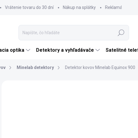
Vrátenie tovaru do 30 dní
Nákup na splátky
Reklamácia tova
Hľadať
cia optika
Detektory a vyhľadávače
Satelitné tel
vov
Minelab detektory
Detektor kovov Minelab Equinox 900
Neohodnotené
Podrobnosti hodnotenia
ZNAČKA:
MINEL
TIP
€1
ZADARMO
€93
Jedn
SK
cena
MÔŽ