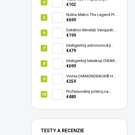
teplomer
€102
Nokta Makro The Legend Pro
Pack - model 2024
€699
Detektor Minelab Vanquish
340
€199
Inteligentný astronomický
teleskop DwarfLab Dwarf
€479
mini
Inteligentný teleskop DWARF
III + originálny statív DWARF 3
€699
Vortex DIAMONDBACK® HD
8X42
€259
Profesionálný prístroj na
vedenie vŕtania Laserliner
€480
CenterScanner Compact
TESTY A RECENZIE