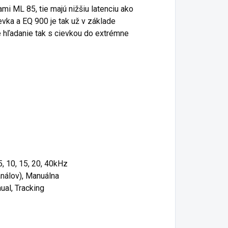
i ML 85, tie majú nižšiu latenciu ako
evka a EQ 900 je tak už v základe
hľadanie tak s cievkou do extrémne
5, 10, 15, 20, 40kHz
análov), Manuálna
al, Tracking