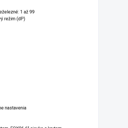
Neželezné: 1 až 99
ový režim (dP)
vne nastavenia