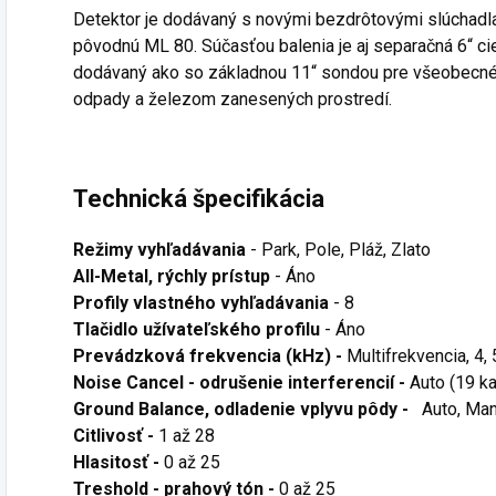
Detektor je dodávaný s novými bezdrôtovými slúchadlam
pôvodnú ML 80. Súčasťou balenia je aj separačná 6“ ci
dodávaný ako so základnou 11“ sondou pre všeobecné 
odpady a železom zanesených prostredí.
Technická špecifikácia
Režimy vyhľadávania
- Park, Pole, Pláž, Zlato
All-Metal, rýchly prístup
- Áno
Profily vlastného vyhľadávania
- 8
Tlačidlo užívateľského profilu
- Áno
Prevádzková frekvencia (kHz) -
Multifrekvencia, 4, 
Noise Cancel - odrušenie interferencií -
Auto (19 k
Ground Balance, odladenie vplyvu pôdy -
Auto, Manu
Citlivosť -
1 až 28
Hlasitosť -
0 až 25
Treshold - prahový tón -
0 až 25