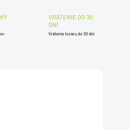
VÝ
VRÁTENIE DO 30
DNÍ
kov
Vrátenie tovaru do 30 dní
LP31
M2
SKLADOM
SKLADOM
Sada
Dohľadávací
yžovačich