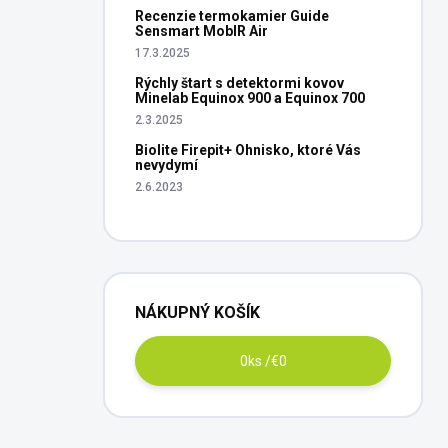
Recenzie termokamier Guide
Sensmart MobIR Air
17.3.2025
Rýchly štart s detektormi kovov
Minelab Equinox 900 a Equinox 700
2.3.2025
Biolite Firepit+ Ohnisko, ktoré Vás
nevydymí
2.6.2023
NÁKUPNÝ KOŠÍK
0
ks /
€0