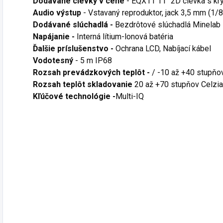
Dodávané cievky v cene
- EQX11 11" 2D cievka s kr
Audio výstup
- Vstavaný reproduktor, jack 3,5 mm (1/
Dodávané slúchadlá -
Bezdrôtové slúchadlá Minelab 
Napájanie -
Interná lítium-lonová batéria
Ďalšie príslušenstvo -
Ochrana LCD, Nabíjací kábel
Vodotesný
- 5 m IP68
Rozsah prevádzkových teplôt -
/
-10 až +40 stupňo
Rozsah teplôt skladovanie
20 až +70 stupňov Celzia
Kľúčové technológie -
Multi-IQ