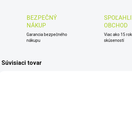
BEZPEČNÝ
SPOĽAHLI
NÁKUP
OBCHOD
Garancia bezpečného
Viac ako 15 ro
nákupu
skúseností
Súvisiaci tovar
LVP69
1626200
NA OBJEDNÁVKU
SKLADOM
Nokta-Makro
LOPATKA
Premium
GARRETT S
r