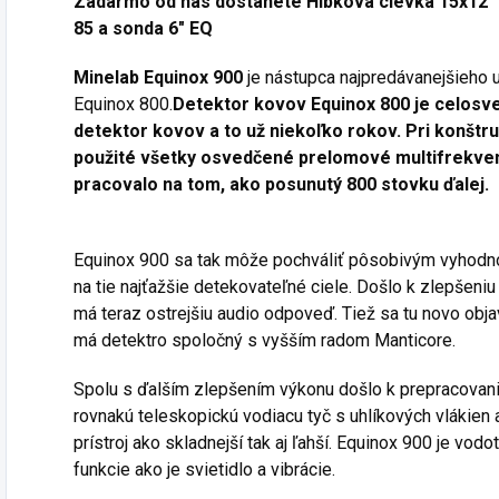
Zadarmo od nás dostanete Hĺbková cievka 15x12“ 
85 a sonda 6" EQ
Minelab Equinox 900
je nástupca najpredávanejšieho 
Equinox 800.
Detektor kovov Equinox 800 je celosve
detektor kovov a to už niekoľko rokov.
Pri konštru
použité všetky osvedčené prelomové multifrekvenč
pracovalo na tom, ako posunutý 800 stovku ďalej.
Equinox 900 sa tak môže pochváliť pôsobivým vyhodnot
na tie najťažšie detekovateľné ciele.
Došlo k zlepšeniu 
má teraz ostrejšiu audio odpoveď.
Tiež sa tu novo obja
má detektro spoločný s vyšším radom Manticore.
Spolu s ďalším zlepšením výkonu došlo k prepracovani
rovnakú teleskopickú vodiacu tyč s uhlíkových vlákien
prístroj ako skladnejší tak aj ľahší.
Equinox 900 je vodot
funkcie ako je svietidlo a vibrácie.