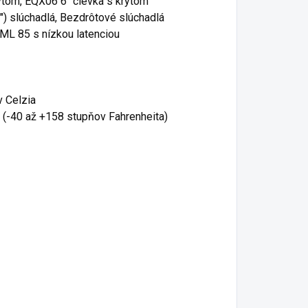
ytom, EQX06 6" cievka s krytom
8") slúchadlá, Bezdrôtové slúchadlá
ML 85 s nízkou latenciou
v Celzia
 (-40 až +158 stupňov Fahrenheita)