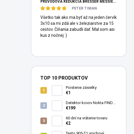
PREVODOVÁ REDUKCIA BRESSER MESSIER HEXAFOC 1:10
PETER TIMAN
Všetko tak ako ma byť až na jeden červík
3x10 sa mi zdá ale v železiarstve za 15
cestov. Číňania zabudli dať. Mal som asi
kus z nočnej :)
TOP 10 PRODUKTOV
Poistenie zásielky
€1
Detektor kovov Nokta FINDX
Pro
€199
60 dní na vrátenie tovaru
€2
Testo 905-T1 vpichový