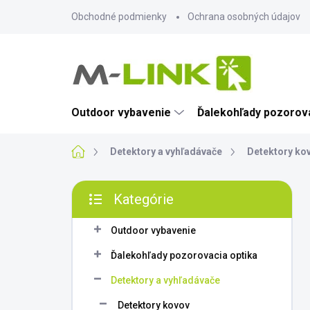
Prejsť
Obchodné podmienky
Ochrana osobných údajov
na
obsah
Outdoor vybavenie
Ďalekohľady pozorova
Domov
Detektory a vyhľadávače
Detektory ko
B
Kategórie
o
Preskočiť
č
kategórie
n
Outdoor vybavenie
ý
Ďalekohľady pozorovacia optika
p
a
Detektory a vyhľadávače
n
Detektory kovov
e