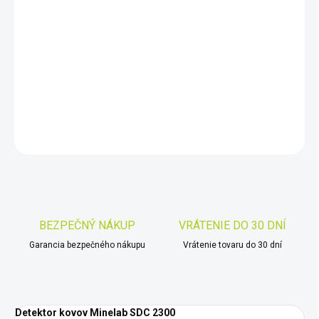
−
+
Pridať do košíka
Minelab SDC 2300 je kompaktný, vodotesný detektor a
postavený tak, aby bol schopný pracovať v tých najnáročnejších
podmienkach.
DETAILNÉ INFORMÁCIE
OPÝTAŤ SA
STRÁŽIŤ
Uložiť
BEZPEČNÝ NÁKUP
VRÁTENIE DO 30 DNÍ
Garancia bezpečného nákupu
Vrátenie tovaru do 30 dní
Detektor kovov Minelab SDC 2300