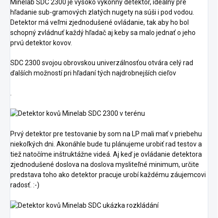
Minelab SDC 2300 je vysoko výkonný detektor, ideálny pre
hľadanie sub-gramových zlatých nugety na súši i pod vodou.
Detektor má veľmi zjednodušené ovládanie, tak aby ho bol
schopný zvládnuť každý hľadač aj keby sa malo jednať o jeho
prvú detektor kovov.
SDC 2300 svojou obrovskou univerzálnosťou otvára celý rad
ďalších možností pri hľadaní tých najdrobnejších cieľov
.
Prvý detektor pre testovanie by som na LP mali mať v priebehu
niekoľkých dni. Akonáhle bude tu plánujeme urobiť rad testov a
tiež natočíme inštruktážne videá. Aj keď je ovládanie detektora
zjednodušené doslova na doslova mysliteľné minimum, určite
predstava toho ako detektor pracuje urobí každému záujemcovi
radosť. :-)