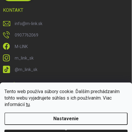
KONTAKT
info
@
m-link.sk
0907762069
M-LINK
m_link_sk
@m_link_sk
PRIJÍMAME ONLINE PLATBY
Tento web používa súbory cookie. Ďalším prechádzaním
tohto webu vyjadrujete súhlas s ich používaním. Viac
informácií
tu
.
Nastavenie
Copyright 2026
M-LINK.sk
. Všetky práva vyhradené.
Upraviť nastavenie