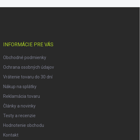
Z
á
p
ä
t
i
INFORMÁCIE PRE VÁS
e
Obchodné podmienky
Ochrana osobných údajov
Vrátenie tovaru do 30 dní
Nákup na splátky
Reklamácia tovaru
Články a novinky
Testy a recenzie
Hodnotenie obchodu
Kontakt