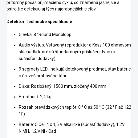
prítomný počas prijímacieho cyklu, čo znamená jasnejšie a
ostrejšie detekciu aj tých najdrobnejších cieľov.
Detektor Technické špecifikácie
Cievka: 8 "Round Monoloop
Audio výstup: Vstavaný reproduktor a Koss 100 ohmovom
slúchadlá ktoré sú štandardným príslušenstvom a
súčasťou dodávky)
9 segmety LED: indikujú detekovaný predmet, stav batérie
a úroveň prahového tónu.
Dĺžka: Rozložený: 1500 mm, zložený 400 mm
Hmotnosť: 2,4 kg
Rozsah prevádzkových teplôt: 0 ° C až 50 ° C (32 ° F až 122
° F)
Batérie: C Cell 4 x 1,5 V alkalické (súčasť dodávky), 1.2V
NiMH, 1,2 V Ni - Cad