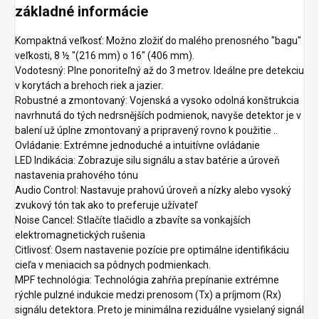
základné informácie
Kompaktná veľkosť: Možno zložiť do malého prenosného "bagu"
veľkosti, 8 ½ "(216 mm) o 16" (406 mm).
Vodotesný: Plne ponoriteľný až do 3 metrov. Ideálne pre detekciu
v korytách a brehoch riek a jazier.
Robustné a zmontovaný: Vojenská a vysoko odolná konštrukcia
navrhnutá do tých nedrsnějších podmienok, navyše detektor je v
balení už úplne zmontovaný a pripravený rovno k použitie ..
Ovládanie: Extrémne jednoduché a intuitívne ovládanie
LED Indikácia: Zobrazuje silu signálu a stav batérie a úroveň
nastavenia prahového tónu
Audio Control: Nastavuje prahovú úroveň a nízky alebo vysoký
zvukový tón tak ako to preferuje užívateľ
Noise Cancel: Stlačíte tlačidlo a zbavíte sa vonkajších
elektromagnetických rušenia
Citlivosť: Osem nastavenie pozície pre optimálne identifikáciu
cieľa v meniacich sa pôdnych podmienkach.
MPF technológia: Technológia zahŕňa prepínanie extrémne
rýchle pulzné indukcie medzi prenosom (Tx) a príjmom (Rx)
signálu detektora. Preto je minimálna reziduálne vysielaný signál