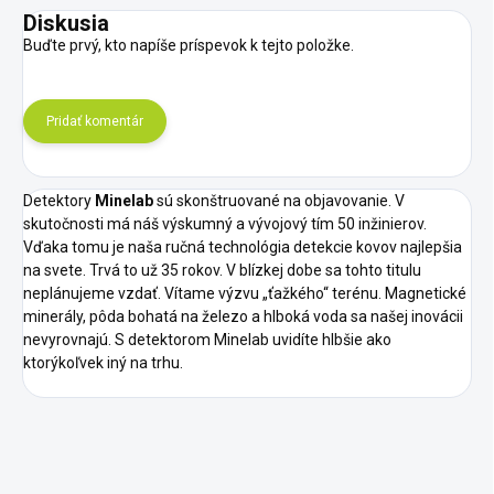
Diskusia
Buďte prvý, kto napíše príspevok k tejto položke.
Pridať komentár
Detektory
Minelab
sú skonštruované na objavovanie. V
skutočnosti má náš výskumný a vývojový tím 50 inžinierov.
Vďaka tomu je naša ručná technológia detekcie kovov najlepšia
na svete. Trvá to už 35 rokov. V blízkej dobe sa tohto titulu
neplánujeme vzdať. Vítame výzvu „ťažkého“ terénu. Magnetické
minerály, pôda bohatá na železo a hlboká voda sa našej inovácii
nevyrovnajú. S detektorom Minelab uvidíte hlbšie ako
ktorýkoľvek iný na trhu.