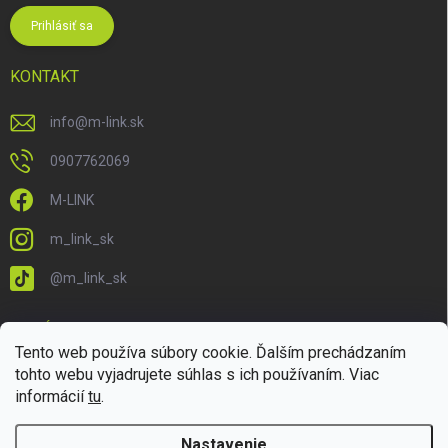
Prihlásiť sa
KONTAKT
info
@
m-link.sk
0907762069
M-LINK
m_link_sk
@m_link_sk
PRIJÍMAME ONLINE PLATBY
Tento web používa súbory cookie. Ďalším prechádzaním
tohto webu vyjadrujete súhlas s ich používaním. Viac
informácií
tu
.
Nastavenie