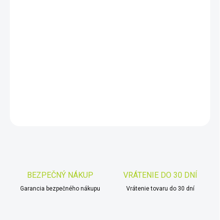
−
+
Pridať do košíka
Držiak je nastaviteľný a je možné ho rýchlo vyklopiť v prípade, že
potrebujete premiestniť prístroj ODIN mimo zorného poľa.
DETAILNÉ INFORMÁCIE
OPÝTAŤ SA
STRÁŽIŤ
Uložiť
BEZPEČNÝ NÁKUP
VRÁTENIE DO 30 DNÍ
Garancia bezpečného nákupu
Vrátenie tovaru do 30 dní