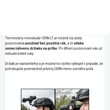
zmestí do jednej ruky a ľahko sa
s ním manipuluje, čo
používateľovi poskytuje
všestrannosť a ľahký prístup k
menu.
Termovízny monokulár ODIN LT je možné na účely
pozorovania
používať bez použitia rúk,
a to
vďaka
univerzálnemu držiaku na prilbu.
Pri dlhom pozorovaní vás už
nebudú bolieť ruky.
Držiak je nastaviteľný a je možné ho rýchlo vyklopiť v prípade, že
potrebujete premiestniť prístroj ODIN mimo zorného poľa.