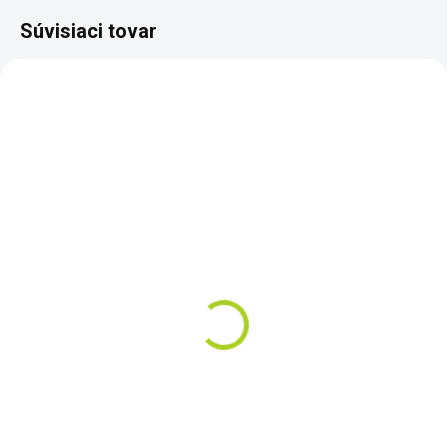
Súvisiaci tovar
NOVINKA
SKLADOM
ATN ODIN LT 320 35MM
4-8X - TERMOVÍZNY
MONOKULÁR
€1 759
Do košíka
Tento kompaktný termo
monokulárny ďalekohľad sa