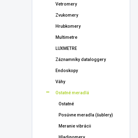
Vetromery
Zvukomery
Hrubkomery
Multimetre
LUXMETRE
Záznamníky dataloggery
Endoskopy
Váhy
Ostatné meradlá
Ostatné
Posúvne meradla (šublery)
Meranie vibrácii
Hladinomery