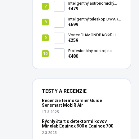
Inteligentný astronomický
teleskop DwarfLab Dwarf
€479
mini
Inteligentný teleskop DWARF
III + originálny statív DWARF 3
€699
Vortex DIAMONDBACK® HD
8X42
€259
Profesionálný prístroj na
vedenie vŕtania Laserliner
€480
CenterScanner Compact
TESTY A RECENZIE
Recenzie termokamier Guide
Sensmart MobIR Air
17.3.2025
Rýchly štart s detektormi kovov
Minelab Equinox 900 a Equinox 700
2.3.2025