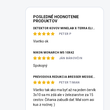
POSLEDNÉ HODNOTENIE
PRODUKTOV
DETEKTOR KOVOV MINELAB X-TERRA ELITE PINPOITER SET
PETER P
Vsetko ok
NIKON MONARCH M5 10X42
JÁN BÁNOVČIN
Spokojný
PREVODOVÁ REDUKCIA BRESSER MESSIER HEXAFOC 1:10
PETER TIMAN
Všetko tak ako ma byť až na jeden červík
3x10 sa mi zdá ale v železiarstve za 15
cestov. Číňania zabudli dať. Mal som asi
kus z nočnej :)