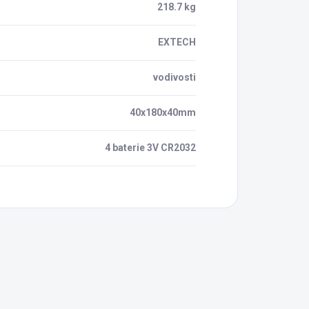
218.7 kg
EXTECH
vodivosti
40x180x40mm
4 baterie 3V CR2032