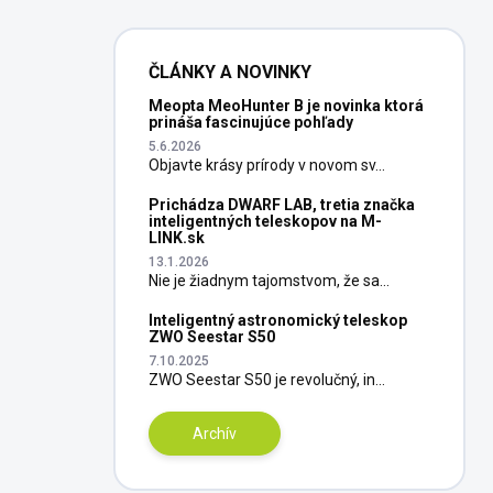
ČLÁNKY A NOVINKY
Meopta MeoHunter B je novinka ktorá
prináša fascinujúce pohľady
5.6.2026
Objavte krásy prírody v novom sv...
Prichádza DWARF LAB, tretia značka
inteligentných teleskopov na M-
LINK.sk
13.1.2026
Nie je žiadnym tajomstvom, že sa...
Inteligentný astronomický teleskop
ZWO Seestar S50
7.10.2025
ZWO Seestar S50 je revolučný, in...
Archív