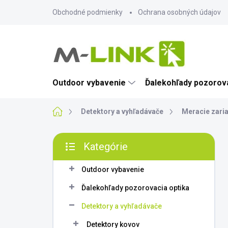
Prejsť
Obchodné podmienky
Ochrana osobných údajov
na
obsah
Outdoor vybavenie
Ďalekohľady pozorova
Domov
Detektory a vyhľadávače
Meracie zari
B
Kategórie
o
Preskočiť
č
kategórie
n
Outdoor vybavenie
ý
Ďalekohľady pozorovacia optika
p
a
Detektory a vyhľadávače
n
Detektory kovov
e