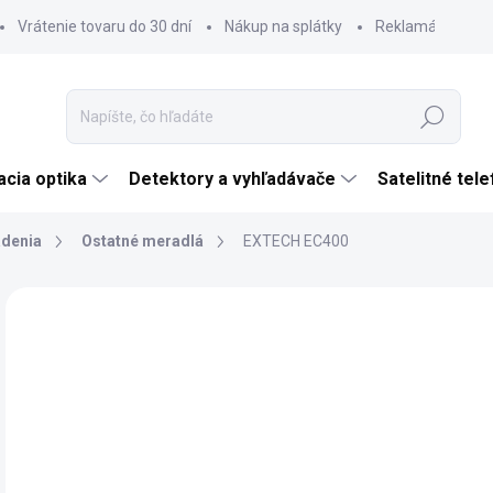
Vrátenie tovaru do 30 dní
Nákup na splátky
Reklamácia tova
Hľadať
cia optika
Detektory a vyhľadávače
Satelitné tel
adenia
Ostatné meradlá
EXTECH EC400
Neohodnotené
Podrobnosti hodnotenia
ZNAČKA:
EXTEC
€
€98
Jedn
SK
cena
MÔŽ
DO: