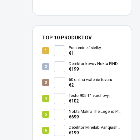
TOP 10 PRODUKTOV
Poistenie zásielky
€1
Detektor kovov Nokta FINDX
Pro
€199
60 dní na vrátenie tovaru
€2
Testo 905-T1 vpichový
teplomer
€102
Nokta Makro The Legend Pro
Pack - model 2024
€699
Detektor Minelab Vanquish
340
€199