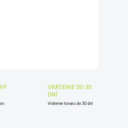
8.2026
−
+
Pridať do košíka
cí přístroj: vodivosti
AILNÉ INFORMÁCIE
OPÝTAŤ SA
STRÁŽIŤ
Uložiť
VÝ
VRÁTENIE DO 30
DNÍ
kov
Vrátenie tovaru do 30 dní