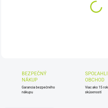
11.
Měři
DET
BEZPEČNÝ
SPOĽAHLI
NÁKUP
OBCHOD
Garancia bezpečného
Viac ako 15 ro
nákupu
skúseností