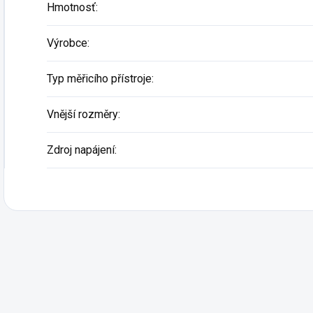
Hmotnosť
:
Výrobce
:
Typ měřicího přístroje
:
Vnější rozměry
:
Zdroj napájení
: