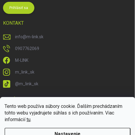
Prihlásiť sa
KONTAKT
info
@
m-link.sk
0907762069
M-LINK
m_link_sk
@m_link_sk
PRIJÍMAME ONLINE PLATBY
Tento web používa súbory cookie. Ďalším prechádzaním
tohto webu vyjadrujete súhlas s ich používaním. Viac
informácií
tu
.
Nastavenie