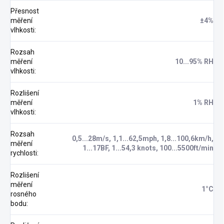
Přesnost
měření
±4%
vlhkosti
:
Rozsah
měření
10...95% RH
vlhkosti
:
Rozlišení
měření
1% RH
vlhkosti
:
Rozsah
0,5...28m/s, 1,1...62,5mph, 1,8...100,6km/h,
měření
1...17BF, 1...54,3 knots, 100...5500ft/min
rychlosti
:
Rozlišení
měření
1°C
rosného
bodu
: