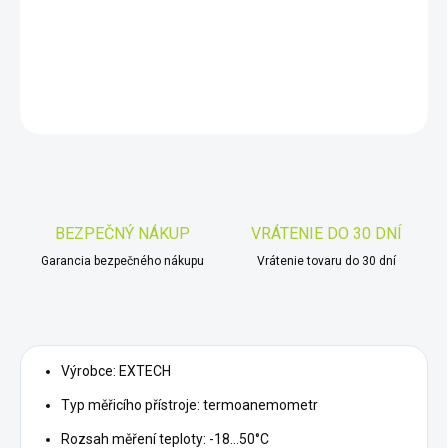
Termoanemometr; -18÷50°C; 10÷95%RH; Rozliš.měření vlh:
1%RH; ±4%
DETAILNÉ INFORMÁCIE
OPÝTAŤ SA
STRÁŽIŤ
Uložiť
BEZPEČNÝ NÁKUP
VRÁTENIE DO 30 DNÍ
Garancia bezpečného nákupu
Vrátenie tovaru do 30 dní
Výrobce: EXTECH
Typ měřicího přístroje: termoanemometr
Rozsah měření teploty: -18...50°C