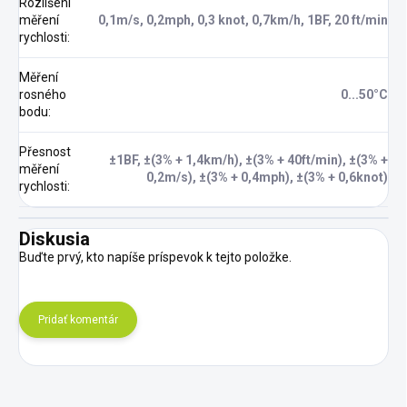
Rozlišení
měření
0,1m/s, 0,2mph, 0,3 knot, 0,7km/h, 1BF, 20 ft/min
rychlosti
:
Měření
rosného
0...50°C
bodu
:
Přesnost
±1BF, ±(3% + 1,4km/h), ±(3% + 40ft/min), ±(3% +
měření
0,2m/s), ±(3% + 0,4mph), ±(3% + 0,6knot)
rychlosti
:
Diskusia
Buďte prvý, kto napíše príspevok k tejto položke.
Pridať komentár