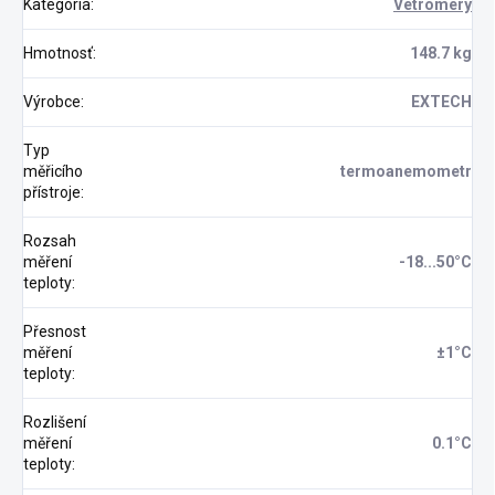
Kategória
:
Vetromery
Hmotnosť
:
148.7 kg
Výrobce
:
EXTECH
Typ
měřicího
termoanemometr
přístroje
:
Rozsah
měření
-18...50°C
teploty
:
Přesnost
měření
±1°C
teploty
:
Rozlišení
měření
0.1°C
teploty
: