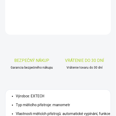
Manometr; LCD 4-místný,podsvětlený; 0,001÷0,5psi; Rozhraní:
USB
DETAILNÉ INFORMÁCIE
OPÝTAŤ SA
STRÁŽIŤ
Uložiť
BEZPEČNÝ NÁKUP
VRÁTENIE DO 30 DNÍ
Garancia bezpečného nákupu
Vrátenie tovaru do 30 dní
Výrobce: EXTECH
Typ měřicího přístroje: manometr
Vlastnosti měřicích přístrojů: automatické vypínání, funkce