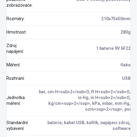
zobrazovače
:
Rozměry
:
210x75x50mm
Hmotnost
:
280g
Zdroj
1 baterie 9V 6F22
napájení
:
Měření
:
tlaku
Rozhraní
:
USB
bar, cm H<sub>2</sub>O, ft H<sub>2</sub>O,
Jednotka
in Hg, in H<sub>2</sub>O,
měření
:
kg/cm<sup>2</sup>, kPa, mbar, mm Hg,
ozin<sup>2</sup>, psi
Standardní
baterie, kabel USB, kufřík, napájecí zdroj,
vybavení
:
software