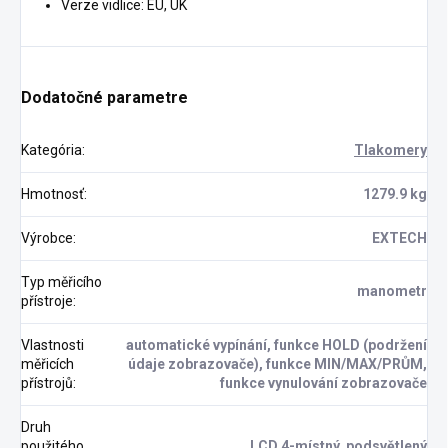
Verze vidlice: EU, UK
Dodatočné parametre
Kategória
:
Tlakomery
Hmotnosť
:
1279.9 kg
Výrobce
:
EXTECH
Typ měřicího
manometr
přístroje
:
Vlastnosti
automatické vypínání, funkce HOLD (podržení
měřicích
údaje zobrazovače), funkce MIN/MAX/PRŮM,
přístrojů
:
funkce vynulování zobrazovače
Druh
použitého
LCD 4-místný, podsvětlený