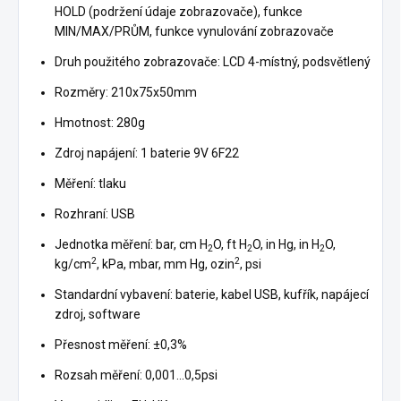
HOLD (podržení údaje zobrazovače), funkce
MIN/MAX/PRŮM, funkce vynulování zobrazovače
Druh použitého zobrazovače: LCD 4-místný, podsvětlený
Rozměry: 210x75x50mm
Hmotnost: 280g
Zdroj napájení: 1 baterie 9V 6F22
Měření: tlaku
Rozhraní: USB
Jednotka měření: bar, cm H
O, ft H
O, in Hg, in H
O,
2
2
2
2
2
kg/cm
, kPa, mbar, mm Hg, ozin
, psi
Standardní vybavení: baterie, kabel USB, kufřík, napájecí
zdroj, software
Přesnost měření: ±0,3%
Rozsah měření: 0,001...0,5psi