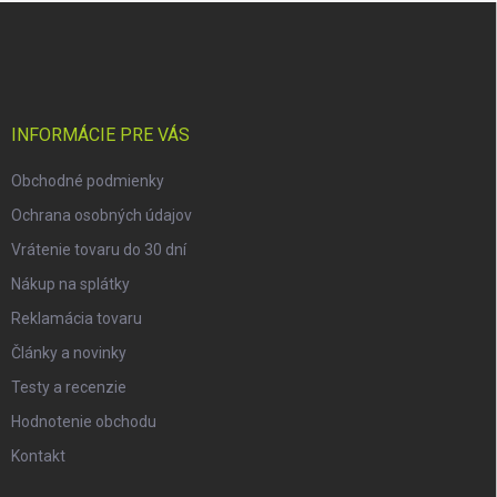
Z
á
p
ä
t
i
INFORMÁCIE PRE VÁS
e
Obchodné podmienky
Ochrana osobných údajov
Vrátenie tovaru do 30 dní
Nákup na splátky
Reklamácia tovaru
Články a novinky
Testy a recenzie
Hodnotenie obchodu
Kontakt