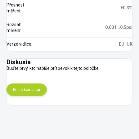
Přesnost
±0,3%
měření
:
Rozsah
0,001...0,5psi
měření
:
Verze vidlice
:
EU, UK
Diskusia
Buďte prvý, kto napíše príspevok k tejto položke.
Pridať komentár