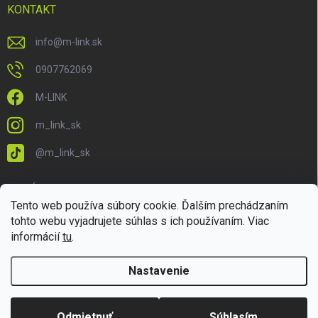
KONTAKT
info
@
m-link.sk
0907762069
M-LINK
m_link_sk
@m_link_sk
PRIJÍMAME ONLINE PLATBY
Tento web používa súbory cookie. Ďalším prechádzaním
tohto webu vyjadrujete súhlas s ich používaním. Viac
informácií
tu
.
Nastavenie
Copyright 2026
M-LINK.sk
. Všetky práva vyhradené.
Upraviť nastavenie
cookies
Odmietnuť
Súhlasím