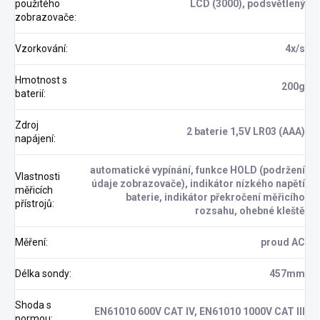
použitého
LCD (3000), podsvětlený
zobrazovače
:
Vzorkování
:
4x/s
Hmotnost s
200g
baterií
:
Zdroj
2 baterie 1,5V LR03 (AAA)
napájení
:
automatické vypínání, funkce HOLD (podržení
Vlastnosti
údaje zobrazovače), indikátor nízkého napětí
měřicích
baterie, indikátor překročení měřicího
přístrojů
:
rozsahu, ohebné kleště
Měření
:
proud AC
Délka sondy
:
457mm
Shoda s
EN61010 600V CAT IV, EN61010 1000V CAT III
normou
: