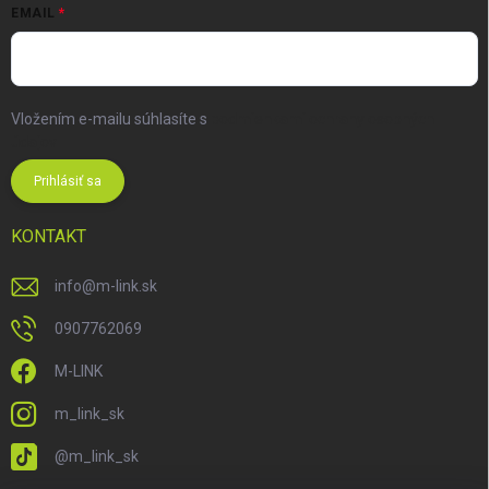
EMAIL
Vložením e-mailu súhlasíte s
podmienkami ochrany osobných
údajov
Prihlásiť sa
KONTAKT
info
@
m-link.sk
0907762069
M-LINK
m_link_sk
@m_link_sk