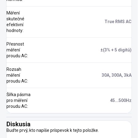
Měření
skutečné
True RMS AC
efektivní
hodnoty
:
Přesnost
měření
±(3% + 5 digitů)
proudu AC
:
Rozsah
měření
30A, 300A, 3kA
proudu AC
:
Šířka pásma
pro měření
45...500Hz
proudu AC
:
Diskusia
Buďte prvý, kto napíše príspevok k tejto položke.