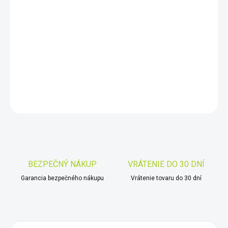
11.8.2026
−
+
Pridať do košíka
Číslicový klešťový měřič AC; LCD (3000),podsvětlený; 45÷500Hz
DETAILNÉ INFORMÁCIE
OPÝTAŤ SA
STRÁŽIŤ
Uložiť
BEZPEČNÝ NÁKUP
VRÁTENIE DO 30 DNÍ
Garancia bezpečného nákupu
Vrátenie tovaru do 30 dní