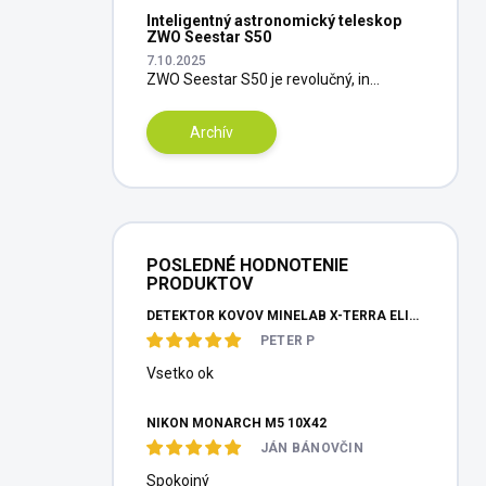
Inteligentný astronomický teleskop
ZWO Seestar S50
7.10.2025
ZWO Seestar S50 je revolučný, in...
Archív
POSLEDNÉ HODNOTENIE
PRODUKTOV
DETEKTOR KOVOV MINELAB X-TERRA ELITE PINPOITER SET
PETER P
Vsetko ok
NIKON MONARCH M5 10X42
JÁN BÁNOVČIN
Spokojný