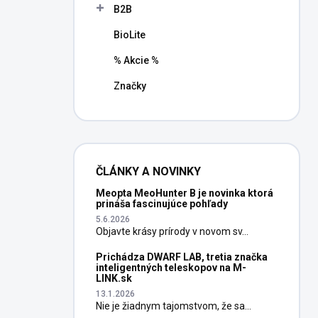
B2B
BioLite
% Akcie %
Značky
ČLÁNKY A NOVINKY
Meopta MeoHunter B je novinka ktorá
prináša fascinujúce pohľady
5.6.2026
Objavte krásy prírody v novom sv...
Prichádza DWARF LAB, tretia značka
inteligentných teleskopov na M-
LINK.sk
13.1.2026
Nie je žiadnym tajomstvom, že sa...