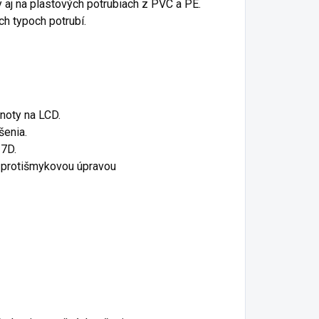
 aj na plastových potrubiach z PVC a PE.
ch typoch potrubí.
noty na LCD.
šenia.
-7D.
a protišmykovou úpravou