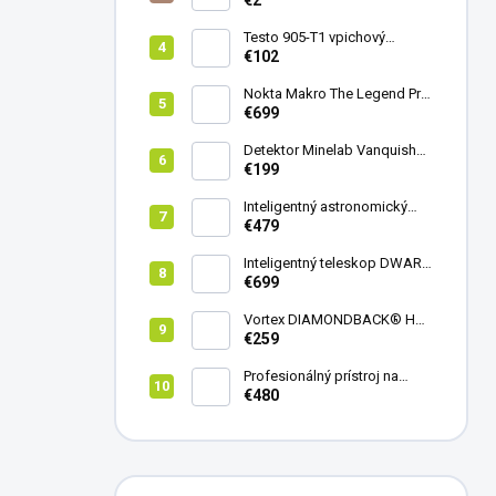
€2
Testo 905-T1 vpichový
teplomer
€102
Nokta Makro The Legend Pro
Pack - model 2024
€699
Detektor Minelab Vanquish
340
€199
Inteligentný astronomický
teleskop DwarfLab Dwarf
€479
mini
Inteligentný teleskop DWARF
III + originálny statív DWARF 3
€699
Vortex DIAMONDBACK® HD
8X42
€259
Profesionálný prístroj na
vedenie vŕtania Laserliner
€480
CenterScanner Compact