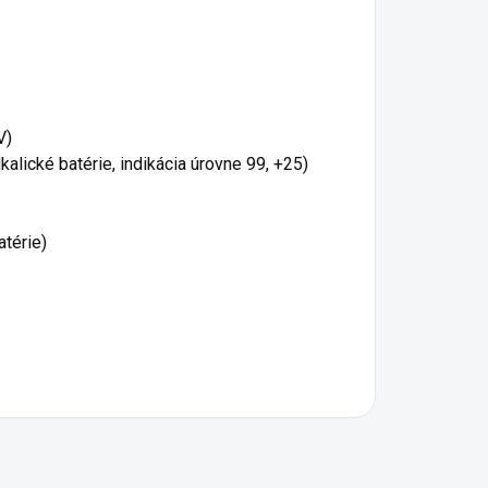
V)
lické batérie, indikácia úrovne 99, +25)
atérie)