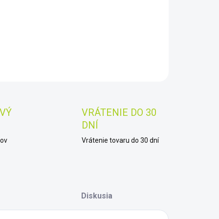
−
+
Pridať do košíka
AILNÉ INFORMÁCIE
OPÝTAŤ SA
STRÁŽIŤ
Uložiť
VÝ
VRÁTENIE DO 30
DNÍ
kov
Vrátenie tovaru do 30 dní
Diskusia