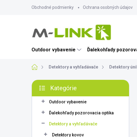
Prejsť
Obchodné podmienky
Ochrana osobných údajov
na
obsah
Outdoor vybavenie
Ďalekohľady pozorova
Domov
Detektory a vyhľadávače
Detektory úni
B
Kategórie
o
Preskočiť
č
kategórie
n
Outdoor vybavenie
ý
Ďalekohľady pozorovacia optika
p
a
Detektory a vyhľadávače
n
Detektory kovov
e