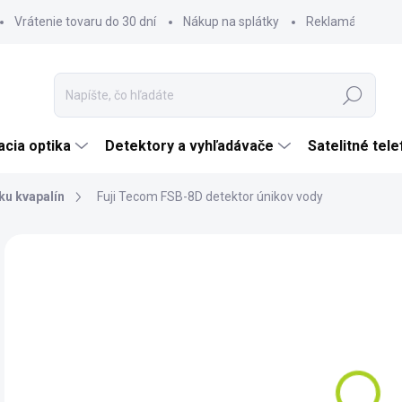
Vrátenie tovaru do 30 dní
Nákup na splátky
Reklamácia tova
Hľadať
cia optika
Detektory a vyhľadávače
Satelitné tel
ku kvapalín
Fuji Tecom FSB-8D detektor únikov vody
Neohodnotené
Podrobnosti hodnotenia
ZNAČKA:
FUJI T
€1
€1 
Jedn
DO 
cena