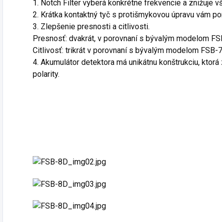
1. Notch Filter vyberá konkrétne frekvencie a znižuje v
2. Krátka kontaktný tyč s protišmykovou úpravu vám po
3. Zlepšenie presnosti a citlivosti.
Presnosť: dvakrát, v porovnaní s bývalým modelom FS
Citlivosť: trikrát v porovnaní s bývalým modelom FSB-7
4. Akumulátor detektora má unikátnu konštrukciu, ktor
polarity.