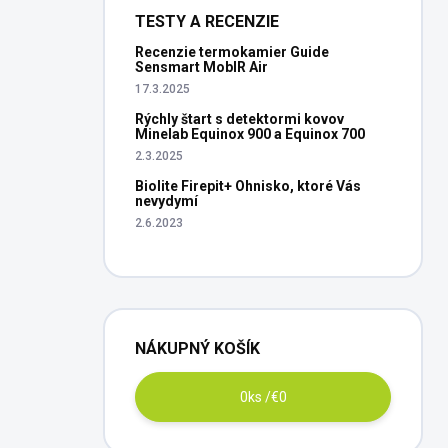
TESTY A RECENZIE
Recenzie termokamier Guide
Sensmart MobIR Air
17.3.2025
Rýchly štart s detektormi kovov
Minelab Equinox 900 a Equinox 700
2.3.2025
Biolite Firepit+ Ohnisko, ktoré Vás
nevydymí
2.6.2023
NÁKUPNÝ KOŠÍK
0
ks /
€0