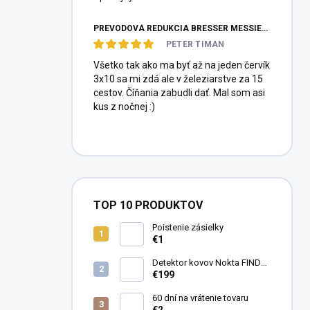
PREVODOVÁ REDUKCIA BRESSER MESSIER HEXAFOC 1:10
PETER TIMAN
Všetko tak ako ma byť až na jeden červík
3x10 sa mi zdá ale v železiarstve za 15
cestov. Číňania zabudli dať. Mal som asi
kus z nočnej :)
TOP 10 PRODUKTOV
Poistenie zásielky
€1
Detektor kovov Nokta FINDX
Pro
€199
60 dní na vrátenie tovaru