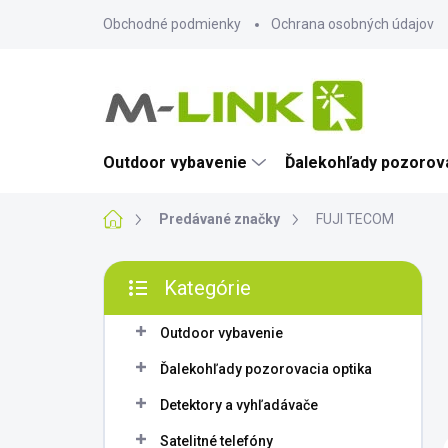
Prejsť
Obchodné podmienky
Ochrana osobných údajov
na
obsah
Outdoor vybavenie
Ďalekohľady pozorova
Domov
Predávané značky
FUJI TECOM
B
Kategórie
o
Preskočiť
č
kategórie
n
Outdoor vybavenie
ý
Ďalekohľady pozorovacia optika
p
a
Detektory a vyhľadávače
n
Satelitné telefóny
e