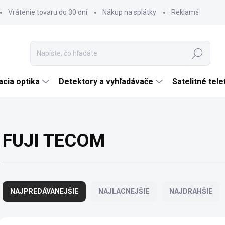
Vrátenie tovaru do 30 dní
Nákup na splátky
Reklamácia tova
Hľadať
cia optika
Detektory a vyhľadávače
Satelitné tel
FUJI TECOM
R
a
NAJPREDÁVANEJŠIE
NAJLACNEJŠIE
NAJDRAHŠIE
d
e
n
V