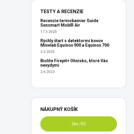
TESTY A RECENZIE
Recenzie termokamier Guide
Sensmart MobIR Air
17.3.2025
Rýchly štart s detektormi kovov
Minelab Equinox 900 a Equinox 700
2.3.2025
Biolite Firepit+ Ohnisko, ktoré Vás
nevydymí
2.6.2023
NÁKUPNÝ KOŠÍK
0
ks /
€0