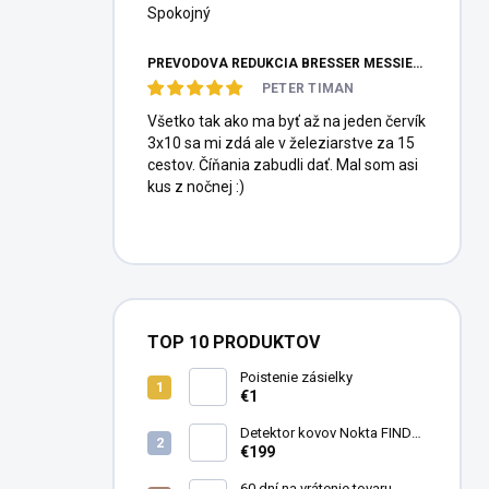
Spokojný
PREVODOVÁ REDUKCIA BRESSER MESSIER HEXAFOC 1:10
PETER TIMAN
Všetko tak ako ma byť až na jeden červík
3x10 sa mi zdá ale v železiarstve za 15
cestov. Číňania zabudli dať. Mal som asi
kus z nočnej :)
TOP 10 PRODUKTOV
Poistenie zásielky
€1
Detektor kovov Nokta FINDX
Pro
€199
60 dní na vrátenie tovaru