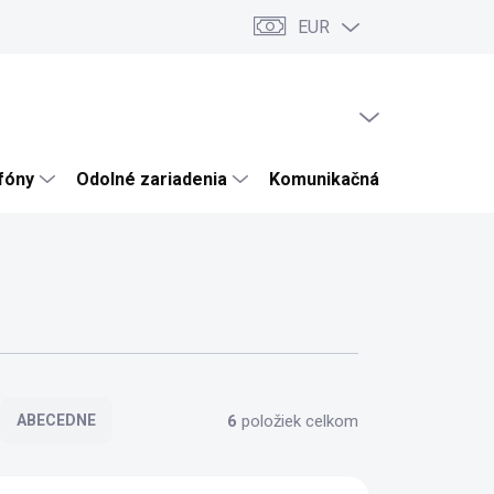
EUR
ru
Články a novinky
Testy a recenzie
Hodnotenie obchodu
PRÁZDNY KOŠÍK
NÁKUPNÝ
KOŠÍK
efóny
Odolné zariadenia
Komunikačná technika
6
položiek celkom
ABECEDNE