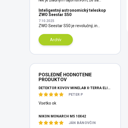
Inteligentný astronomický teleskop
ZWO Seestar S50
7.10.2025
ZWO Seestar S50 je revolučný, in...
Archív
POSLEDNÉ HODNOTENIE
PRODUKTOV
DETEKTOR KOVOV MINELAB X-TERRA ELITE PINPOITER SET
PETER P
Vsetko ok
NIKON MONARCH M5 10X42
JÁN BÁNOVČIN