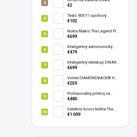
€2
Testo 905-T1 vpichový
teplomer
€102
Nokta Makro The Legend Pro
Pack - model 2024
€699
Inteligentný astronomický
teleskop DwarfLab Dwarf
€479
mini
Inteligentný teleskop DWARF
III + originálny statív DWARF 3
€699
Vortex DIAMONDBACK® HD
8X42
€259
Profesionálný prístroj na
vedenie vŕtania Laserliner
€480
CenterScanner Compact
Detektor kovov Nokta The
Legend 2
€1 099