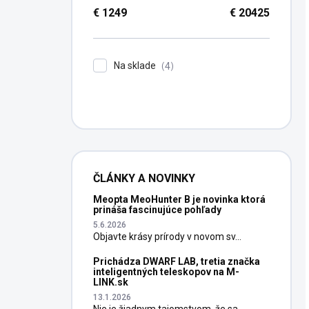
€
1249
€
20425
Na sklade
4
ČLÁNKY A NOVINKY
Meopta MeoHunter B je novinka ktorá
prináša fascinujúce pohľady
5.6.2026
Objavte krásy prírody v novom sv...
Prichádza DWARF LAB, tretia značka
inteligentných teleskopov na M-
LINK.sk
13.1.2026
Nie je žiadnym tajomstvom, že sa...