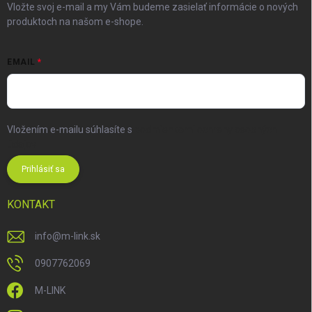
Vložte svoj e-mail a my Vám budeme zasielať informácie o nových
produktoch na našom e-shope.
EMAIL
Vložením e-mailu súhlasíte s
podmienkami ochrany osobných
údajov
Prihlásiť sa
KONTAKT
info
@
m-link.sk
0907762069
M-LINK