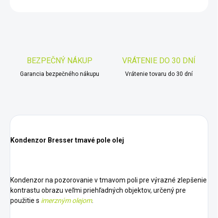
OPÝTAŤ SA
STRÁŽIŤ
Uložiť
BEZPEČNÝ NÁKUP
VRÁTENIE DO 30 DNÍ
Garancia bezpečného nákupu
Vrátenie tovaru do 30 dní
Kondenzor Bresser tmavé pole olej
Kondenzor na pozorovanie v tmavom poli pre výrazné zlepšenie
kontrastu obrazu veľmi priehľadných objektov, určený pre
použitie s
imerzným olejom
.