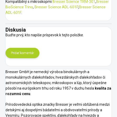
Kompatibilný s mikroskopmi
Bresser Science TRM-301
,
Bresser
BioScience Trino
,
Bresser Science ADL-601P
,
Bresser Science
ADL-601F
.
Diskusia
Buďte prvý, kto napíše príspevok k tejto položke.
Pridať komentár
Bresser GmbH je nemecký výrobca binokulárnych a
monokulárnych ďalekohľadov, hvezdárskych ďalekohľadov či
astronomických teleskopov, mikroskopov a lúp, ktorý úspešne
pôsobí na európskom trhu od roku 1957 v duchu hesla
kvalita za
rozumnú cenu
.
Prírodovedecká optika značky Bresser je veľmi obľúbená medzi
detskými aj dospelými bádateľmi a obdivovateľmi prírody a
Vesmíru. Pozorovacie spektívy, ďalekohľady na hviezdy a