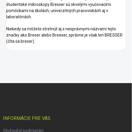
študentské mikroskopy Bresser sú skvelými vyučovacími
pomôckami na školách, univerzitných pracoviskách aj v
laboratóriách.
Niekedy sa môžete stretnúť aj s nesprávnymi názvami tejto
značky ako Breser alebo Breeser, správne je však len BRESSER
(číta sa breser).
Z
á
p
ä
t
i
INFORMÁCIE PRE VÁS
e
Obchodné podmienky