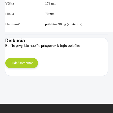
Výška
178 mm
Hĺbka
70 mm
Hmotnosť
približne 980 g (s batériou)
Diskusia
Buďte prvý, kto napíše príspevok k tejto položke.
Pridať komentár
Z
á