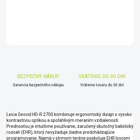
−
+
Pridať do košíka
DETAILNÉ INFORMÁCIE
OPÝTAŤ SA
STRÁŽIŤ
Uložiť
BEZPEČNÝ NÁKUP
VRÁTENIE DO 30 DNÍ
Garancia bezpečného nákupu
Vrátenie tovaru do 30 dní
Leica Geovid HD-R 2700 kombinuje ergonomický dizajn s vysoko
kontrastnou optikou a spoľahlivým meraním vzdialenosti.
Prednosťou je intuitívne používanie, zaručený skutočný balistický
rozsah (EHR), ktorý nevyžaduje žiadne predchádzajúce
programovanie. Najmä v strmom teréne poskytuje EHR lovcom