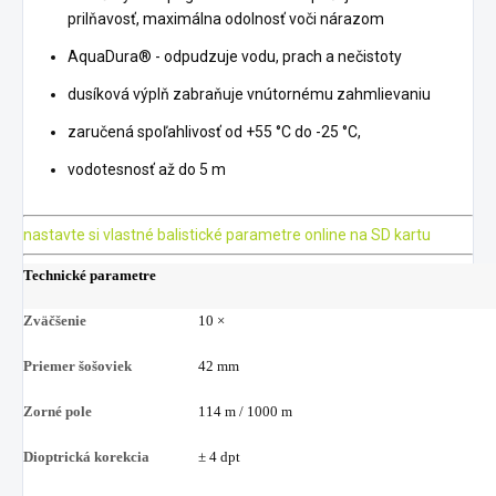
prilňavosť, maximálna odolnosť voči nárazom
AquaDura® - odpudzuje vodu, prach a nečistoty
dusíková výplň zabraňuje vnútornému zahmlievaniu
zaručená spoľahlivosť od +55 °C do -25 °C,
vodotesnosť až do 5 m
nastavte si vlastné balistické parametre online na SD kartu
Technické parametre
Zväčšenie
10 ×
Priemer šošoviek
42 mm
Zorné pole
114 m / 1000 m
Dioptrická korekcia
± 4 dpt