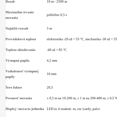
Dosah
10 m - 2500 m
Maximálne trvanie
približne 0,5 s
merania
Najnižší rozsah
5 m
Prevádzková teplota
elektronika -20 až + 55 °C, mechanika -30 až + 5
Teplota skladovania
-40 až + 85 °C
Výstupná pupila
4,2 mm
Vzdialenosť výstupnej
16 mm
pupily
Šero faktor
20,5
Presnosť merania
± 0,5 m na 10-200 m, ± 1 m na 200-400 m, ± 0,5
Displej / meracia jednotka
LED so 4 znakmi: m, cm /yardy, palce