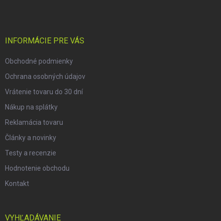
p
ä
t
i
INFORMÁCIE PRE VÁS
e
Obchodné podmienky
Ochrana osobných údajov
Vrátenie tovaru do 30 dní
Nákup na splátky
Reklamácia tovaru
Články a novinky
Testy a recenzie
Hodnotenie obchodu
Kontakt
VYHĽADÁVANIE