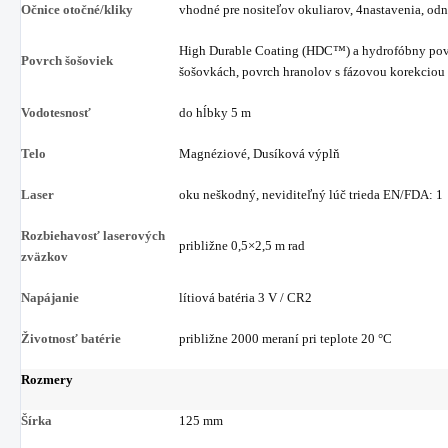
Očnice otočné/kliky
vhodné pre nositeľov okuliarov, 4nastavenia, od
High Durable Coating (HDC™) a hydrofóbny pov
Povrch šošoviek
šošovkách, povrch hranolov s fázovou korekciou
Vodotesnosť
do hĺbky 5 m
Telo
Magnéziové, Dusíková výplň
Laser
oku neškodný, neviditeľný lúč trieda EN/FDA: 1
Rozbiehavosť laserových
približne 0,5×2,5 m rad
zväzkov
Napájanie
lítiová batéria 3 V / CR2
Životnosť batérie
približne 2000 meraní pri teplote 20 °C
Rozmery
Šírka
125 mm