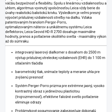
väčšiu bezpečnosť a flexibilitu. Spolu s lineárnou vzdialenosťou a
uhlom, algoritmus vyvinutý spoločnosťou Leica vždy berie do
úvahy realistickú balistickú krivku. Výsledkom je veľmi presný
výpočet príslušnej vzdialenosti streľby na diaľku. Vďaka
patentovaným hranolom Pergor-Porro,
optimalizovaným náterov a unikátnemu systému Leica
deflektorov, Leica Geovid HD-R 2700 dosahuje maximálne
hodnoty, prenos a potlačenie okolitého svetla - maximálny výkon
až do súmraku.
integrovaný laserový diaľkomer s dosahom do 2500 m
výstup príslušnej streleckej vzdialenosti (EHR) do 1 100 m
stlačením tlačidla
barometrický tlak, snímače teploty a meranie uhla pre
zvýšenú presnosť
Systém Perger-Porro prizma pre extrémne jasný, vysoko
kontrastný obraz s jedinečnou plasticitou
(trojrozmernosť); efektívne falošné svetlo potlačenie
eliminuje odrazy
Protišmykové pogumovanie zabezpečuje dokonalú