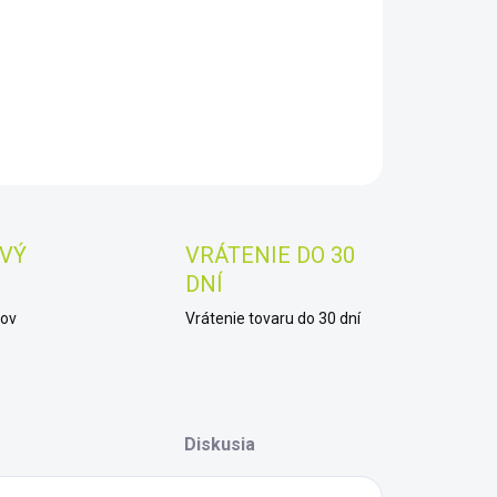
−
+
Pridať do košíka
AILNÉ INFORMÁCIE
OPÝTAŤ SA
STRÁŽIŤ
Uložiť
VÝ
VRÁTENIE DO 30
DNÍ
kov
Vrátenie tovaru do 30 dní
Diskusia