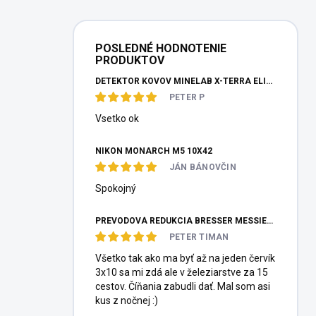
POSLEDNÉ HODNOTENIE
PRODUKTOV
DETEKTOR KOVOV MINELAB X-TERRA ELITE PINPOITER SET
PETER P
Vsetko ok
NIKON MONARCH M5 10X42
JÁN BÁNOVČIN
Spokojný
PREVODOVÁ REDUKCIA BRESSER MESSIER HEXAFOC 1:10
PETER TIMAN
Všetko tak ako ma byť až na jeden červík
3x10 sa mi zdá ale v železiarstve za 15
cestov. Číňania zabudli dať. Mal som asi
kus z nočnej :)