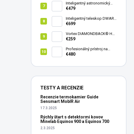
Inteligentný astronomický
teleskop DwarfLab Dwarf
€479
mini
Inteligentný teleskop DWARF
III + originálny statív DWARF 3
€699
Vortex DIAMONDBACK® HD
8X42
€259
Profesionálný prístroj na
vedenie vŕtania Laserliner
€480
CenterScanner Compact
TESTY A RECENZIE
Recenzie termokamier Guide
Sensmart MobIR Air
17.3.2025
Rýchly štart s detektormi kovov
Minelab Equinox 900 a Equinox 700
2.3.2025