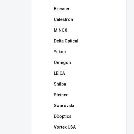
l
Bresser
Celestron
MINOX
Delta Optical
Yukon
Omegon
LEICA
Shilba
Steiner
Swarovski
DDoptics
Vortex USA