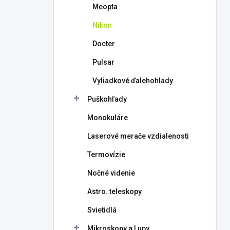
Meopta
Nikon
Docter
Pulsar
Vyliadkové ďalehohlady
Puškohľady
Monokuláre
Laserové merače vzdialenosti
Termovízie
Nočné videnie
Astro. teleskopy
Svietidlá
Mikroskopy a Lupy