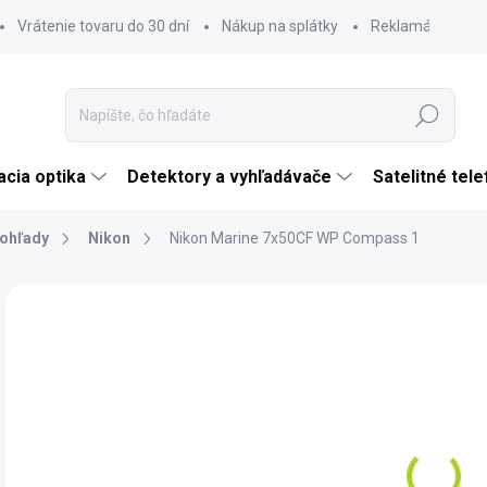
Vrátenie tovaru do 30 dní
Nákup na splátky
Reklamácia tova
Hľadať
cia optika
Detektory a vyhľadávače
Satelitné tel
ohľady
Nikon
Nikon Marine 7x50CF WP Compass 1
Neohodnotené
Podrobnosti hodnotenia
ZNAČKA:
NIKON
€
€30
Jedn
NA
cena