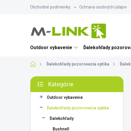
Prejsť
Obchodné podmienky
Ochrana osobných údajov
na
obsah
Outdoor vybavenie
Ďalekohľady pozorova
Domov
Ďalekohľady pozorovacia optika
Ďalek
B
Kategórie
o
Preskočiť
č
kategórie
n
Outdoor vybavenie
ý
Ďalekohľady pozorovacia optika
p
a
Ďalekohľady
n
Bushnell
e