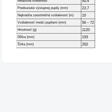
Relatívna svetelnosť
50,4
Predsunutie výstupnej pupily (mm)
22,7
Najkratšia zaostriteľná vzdialenosť (m)
10
Vzdialenosť medzi pupilami (mm)
56 – 72
Hmotnosť (g)
1120
Dĺžka (mm)
193
Šírka (mm)
202