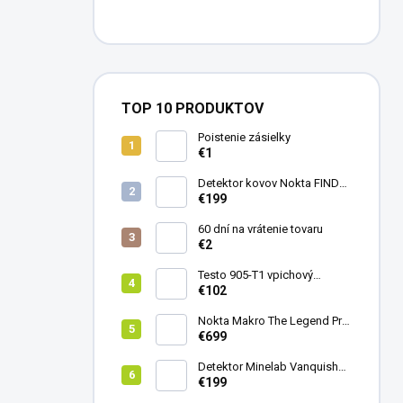
TOP 10 PRODUKTOV
Poistenie zásielky
€1
Detektor kovov Nokta FINDX
Pro
€199
60 dní na vrátenie tovaru
€2
Testo 905-T1 vpichový
teplomer
€102
Nokta Makro The Legend Pro
Pack - model 2024
€699
Detektor Minelab Vanquish
340
€199