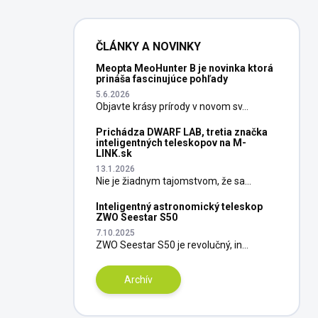
ČLÁNKY A NOVINKY
Meopta MeoHunter B je novinka ktorá
prináša fascinujúce pohľady
5.6.2026
Objavte krásy prírody v novom sv...
Prichádza DWARF LAB, tretia značka
inteligentných teleskopov na M-
LINK.sk
13.1.2026
Nie je žiadnym tajomstvom, že sa...
Inteligentný astronomický teleskop
ZWO Seestar S50
7.10.2025
ZWO Seestar S50 je revolučný, in...
Archív