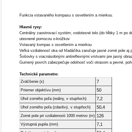
Funkcia vstavaného kompasu s osvetlením a mierkou.
Hlavné rysy:
Centrálny zaostrovací systém; vodotesné telo (do hĺbky 1 m po d
utesnené pomocou o-krúžkov
Vstavaný kompas s osvetlením a mierkou
Veľká vzdialenosť oka od hľadáčika zaručuje jasné zorné pole aj p
Šošovky s viacnásobnými antireflexnými vrstvami pre jasný obra
Gumený povrch zabezpečuje odolnosť voči otrasom a pevné, poh
Technické parametre:
Zväčšenie (x)
7
Priemer objektívu (mm)
50
Uhol zorného poľa (reálny, v stupňoch)
7,2
Uhol zorného poľa (zdanlivý, v stupňoch)
50,4
Zorné pole pri vzdialenosti 1000 metrov (m)
126
Výstupná pupila (mm)
7,1