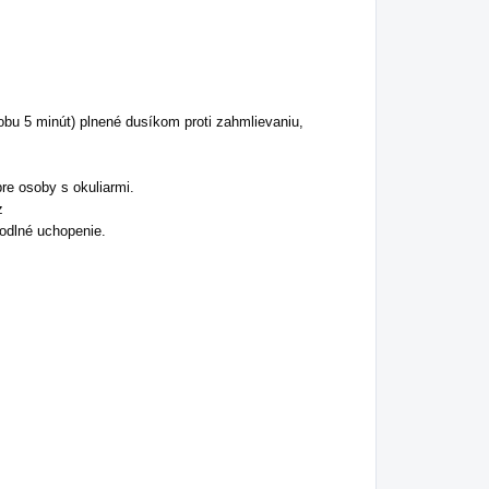
obu 5 minút) plnené dusíkom proti zahmlievaniu,
re osoby s okuliarmi.
z
odlné uchopenie.