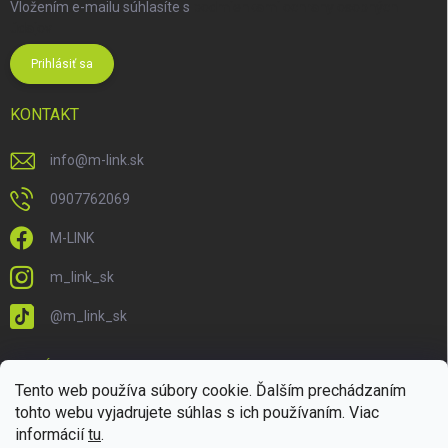
Vložením e-mailu súhlasíte s
podmienkami ochrany osobných
údajov
Prihlásiť sa
KONTAKT
info
@
m-link.sk
0907762069
M-LINK
m_link_sk
@m_link_sk
PRIJÍMAME ONLINE PLATBY
Tento web používa súbory cookie. Ďalším prechádzaním
tohto webu vyjadrujete súhlas s ich používaním. Viac
informácií
tu
.