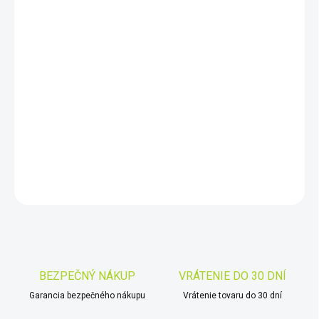
cena:
MÔŽEME
DORUČIŤ DO:
7.8.2026
−
+
Pridať do košíka
IRIDIUM GO! kredit 1000 minút dáta alebo 500 minút volania
DETAILNÉ INFORMÁCIE
OPÝTAŤ SA
STRÁŽIŤ
Uložiť
BEZPEČNÝ NÁKUP
VRÁTENIE DO 30 DNÍ
Garancia bezpečného nákupu
Vrátenie tovaru do 30 dní