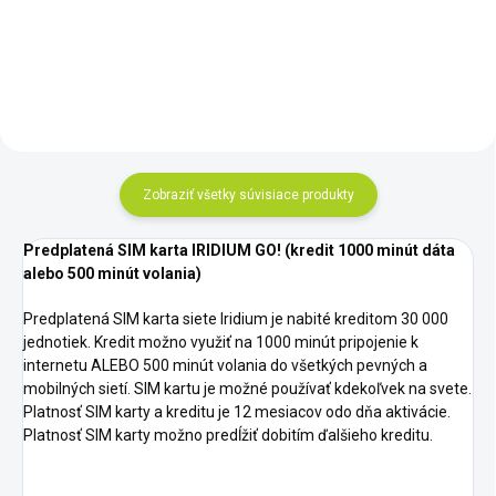
jednotka, ktorá je poháňaná
dáta alebo 200 minút volania)
satelitnou sieťou Iridium s
najväčším...
Zobraziť všetky súvisiace produkty
Predplatená SIM karta IRIDIUM GO! (kredit 1000 minút dáta
alebo 500 minút volania)
Predplatená SIM karta siete Iridium je nabité kreditom 30 000
jednotiek. Kredit možno využiť na 1000 minút pripojenie k
internetu ALEBO 500 minút volania do všetkých pevných a
mobilných sietí. SIM kartu je možné používať kdekoľvek na svete.
Platnosť SIM karty a kreditu je 12 mesiacov odo dňa aktivácie.
Platnosť SIM karty možno predĺžiť dobitím ďalšieho kreditu.