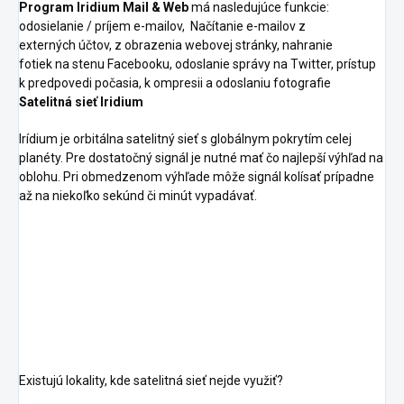
Program Iridium Mail & Web
má nasledujúce funkcie:
odosielanie
/
príjem e-mailov,
Načítanie
e-mailov
z
externých
účtov, z
obrazenia
webovej stránky, nahranie
fotiek
na
stenu Facebooku, odoslanie správy na
Twitter
,
prístup
k
predpovedi počasia, k
ompresii
a
odoslaniu fotografie
Satelitná sieť Iridium
Irídium je orbitálna satelitný sieť s globálnym pokrytím celej
planéty. Pre dostatočný signál je nutné mať čo najlepší výhľad na
oblohu. Pri obmedzenom výhľade môže signál kolísať prípadne
až na niekoľko sekúnd či minút vypadávať.
Existujú lokality, kde satelitná sieť nejde využiť?