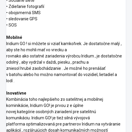
•
Sociálne siete
•
Zdieľanie fotografií
•
obojsmerná
SMS
• sledovanie
GPS
•
SOS
Mobilné
Iridium
GO
!
si môžete si vziať
kamkoľvek.
Je
dostatočne malý
,
aby ste ho mohli mať
vo vrecku
a
rovnako ako ostatné
zariadenia výrobcu
Iridium
,
je dostatočne
odolný
, aby vydržal v
daždi, piesku
, prachu
a
zniesol
hrubé
zaobchádzanie
.
Je možné ho prenášať
v
batohu
alebo
ho možno namontovať do
vozidiel,
lietadiel
a
lodí
.
Inovatívne
Kombinácia toho najlepšieho zo
satelitnej a
mobilnej
kominikácie,
Iridium
GO
!
je
prvou z
e
úplne
novej
kategórie
osobných zariadení pre
satelitnú
komunikáciu.
Iridium GO!
je tiež
silná
vývojová
platforma
optimalizovaná pre
partnerov
Iridium na
vytváranie
aplikácií
,
rozšírujúcich
dosah komunikačných možností