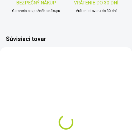
BEZPEČNÝ NÁKUP
VRÁTENIE DO 30 DNÍ
Garancia bezpečného nákupu
Vrátenie tovaru do 30 dní
Súvisiaci tovar
SKLADOM
SKLADOM
Predplatená SIM karta
Predplatená SIM karta
IRIDIUM GO! (kredit 400
IRIDIUM GO! (kredit
minút dáta alebo 200
1000 minút dáta alebo
minút volania)
500 minút volania)
€785
€1 270