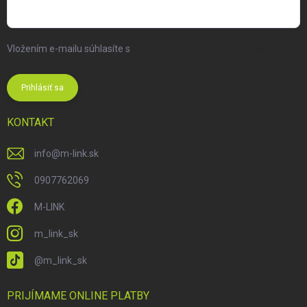
Vložením e-mailu súhlasíte s
podmienkami ochrany osobných
údajov
Prihlásiť sa
KONTAKT
info
@
m-link.sk
0907762069
M-LINK
m_link_sk
@m_link_sk
PRIJÍMAME ONLINE PLATBY