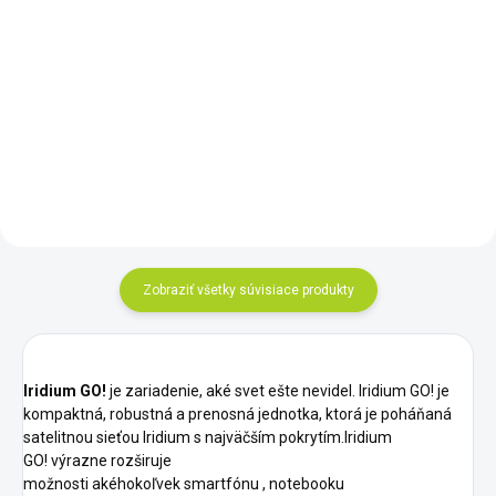
Do košíka
Do košíka
IRIDIUM GO! (kredit 400 minút
IRIDIUM GO! kredit 1000 minút
dáta alebo 200 minút volania)
dáta alebo 500 minút volania
Zobraziť všetky súvisiace produkty
Iridium
GO!
je
zariadenie, aké svet ešte
nevidel.
Iridium GO!
je
kompaktná, robustná
a
prenosná jednotka, ktorá je
poháňaná
satelitnou sieťou Iridium s najväčším pokrytím.Iridium
GO!
výrazne
rozširuje
možnosti
akéhokoľvek
smartfónu
,
notebooku