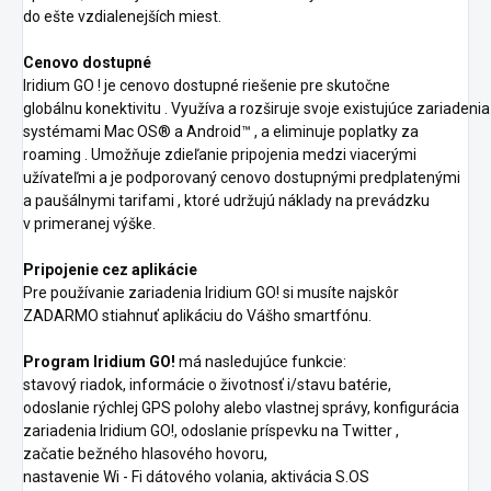
do
ešte
vzdialenejších miest.
Cenovo dostupné
Iridium
GO
!
je
cenovo dostupné riešenie pre
skutočne
globálnu
konektivitu
.
Využíva
a
rozširuje
svoje
existujúce
zariadenia
systémami
Mac OS® a
Android™
,
a
eliminuje
poplatky za
roaming
.
Umožňuje
zdieľanie pripojenia
medzi viacerými
užívateľmi
a
je podporovaný
cenovo dostupnými predplatenými
a paušálnymi tarifami
, ktoré udržujú
náklady na prevádzku
v
primeranej
výške.
Pripojenie cez aplikácie
Pre používanie zariadenia Iridium GO!
si musíte najskôr
ZADARMO stiahnuť aplikáciu do Vášho smartfónu.
Program Iridium GO!
má nasledujúce funkcie:
stavový riadok, informácie o
životnosť
i/stavu
batérie,
odoslanie
rýchlej
GPS
polohy
alebo
vlastnej
správy, konfigurácia
zariadenia Iridium GO!, odoslanie príspevku na
Twitter
,
začatie bežného hlasového hovoru,
nastavenie
Wi
-
Fi
dátového
volania, aktivácia
S.OS