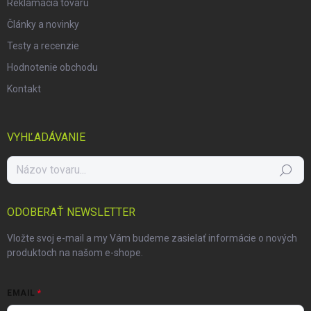
Reklamácia tovaru
Články a novinky
Testy a recenzie
Hodnotenie obchodu
Kontakt
VYHĽADÁVANIE
Hľadať
ODOBERAŤ NEWSLETTER
Vložte svoj e-mail a my Vám budeme zasielať informácie o nových
produktoch na našom e-shope.
EMAIL