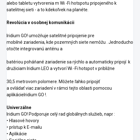
alebo
tabletu
vytvorenia
m
Wi
-Fi hotspotu pripojeného k
satelitnej sieti - a to
kdekoľvek
na planéte.
Revolúcia v osobnej komunikácii
Iridium
GO!
umožňuje
satelitné
pripojenie
pre
mobilné
zariadenia, kde
pozemných siete
nemôžu
.
Jednoducho
otočte
integrovanú
anténu a
batériou
poháňané
zariadenie
sa
rýchlo a
automaticky
pripojí
k
družiciam
Iridium
LEO a vytvorí
Wi
-Fi hotspot
v
približne
30,5 metrovom polomere.
Môžete ľahko
pripojiť
a
ovládať
viac
zariadení
v rámci
tejto oblasti
pomocou
aplikácie
Iridium
GO
!.
Univerzálne
Iridium
GO!
Podporuje
celý rad
globálnych
služieb,
napr
:
•
Hlasové hovory
•
prístup k
E-mailu
• Aplikácie