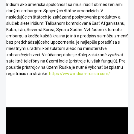
Irídium ako americká spoločnosť sa musí riadiť obmedzeniami
danými embargom Spojených štátov amerických. V
nasledujúcich štátoch je zakázané poskytovanie produktov a
služieb siete Iridium: Talibanom kontrolovaná časť Afganistanu,
Kuba, Irán, Severná Kórea, Sýria a Sudán. Vzhľadom k tomuto
embargu a keďže každá krajina je iná a predpisy sa môžu zmeniť
bez predchádzajúceho upozornenia, je najlepšie poradiť sa s
miestnymi úradmi, konzulátom alebo na ministerstve
zahraničných vecí. V súčasnej dobe je ďalej zakázané využívať
satelitné telefóny na území Indie (prístroje tu však fungujú). Pre
použitie prístrojov na území Ruska je nutné vykonať bezplatnú
registráciu na stránke:
https://www.iridium-russia.com/