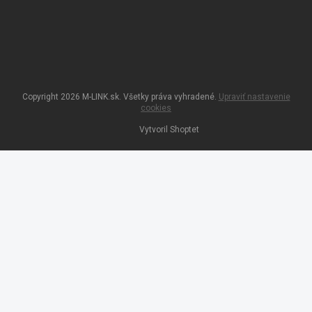
Copyright 2026
M-LINK.sk
. Všetky práva vyhradené.
Upraviť nastavenie
cookies
Vytvoril Shoptet