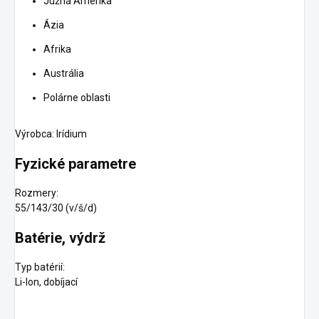
Južná Amerika
Ázia
Afrika
Austrália
Polárne oblasti
Výrobca:
Irídium
Fyzické parametre
Rozmery:
55/143/30
(v/š/d)
Batérie, výdrž
Typ batérií:
Li-Ion, dobíjací