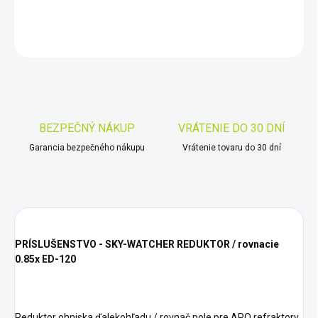
DETAILNÉ INFORMÁCIE
OPÝTAŤ SA
STRÁŽIŤ
Uložiť
BEZPEČNÝ NÁKUP
VRÁTENIE DO 30 DNÍ
Garancia bezpečného nákupu
Vrátenie tovaru do 30 dní
PRÍSLUŠENSTVO - SKY-WATCHER REDUKTOR / rovnacie
0.85x ED-120
Reduktor ohniska ďalekohľadu / rovnač pole pre APO refraktory