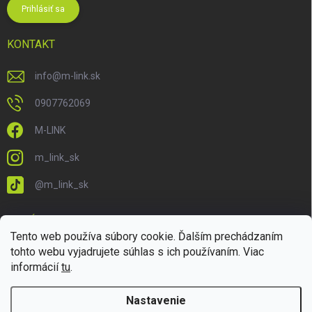
Prihlásiť sa
KONTAKT
info
@
m-link.sk
0907762069
M-LINK
m_link_sk
@m_link_sk
PRIJÍMAME ONLINE PLATBY
Tento web používa súbory cookie. Ďalším prechádzaním
tohto webu vyjadrujete súhlas s ich používaním. Viac
informácií
tu
.
Nastavenie