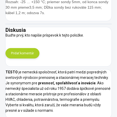
Rozsah: -25 … +150 °C; priemer sondy 5mm, od konca sondy
30 mm
3,5 mm; Dĺžka sondy bez rukoväte 115 mm;
priemer
kábel 1,2 m; odozva 7s.
Diskusia
Buďte prvý, kto napíše príspevok k tejto položke.
Pridať komentár
TESTO
je nemecká spoločnosť, ktorá patrí medzi popredných
svetových výrobcov prenosnej a stacionárnej meracej techniky.
Je synonymom pre
presnosť, spoľahlivosť a inovácie
. Ako
nemecký špecialista už od roku 1957 dodáva špičkové prenosné
a stacionárne meracie prístroje pre profesionálov z oblasti
HVAC, chladenia, potravinárstva, termografie a priemyslu.
Vyberte si kvalitu, ktorá zaručí, že vaše merania budú vždy
presné a v súlade s normami.