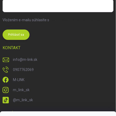
Vložením e-mailu súhlasíte s
podmienkami ochrany osobných
údajov
Prihlásiť sa
KONTAKT
info
@
m-link.sk
0907762069
M-LINK
m_link_sk
@m_link_sk
PRIJÍMAME ONLINE PLATBY