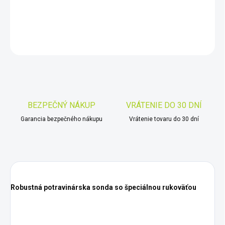
DETAILNÉ INFORMÁCIE
OPÝTAŤ SA
STRÁŽIŤ
Uložiť
BEZPEČNÝ NÁKUP
VRÁTENIE DO 30 DNÍ
Garancia bezpečného nákupu
Vrátenie tovaru do 30 dní
Robustná potravinárska sonda so špeciálnou rukoväťou