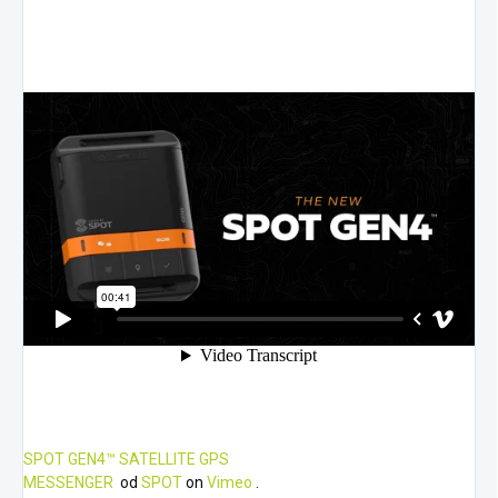
SPOT GEN4™ SATELLITE GPS
MESSENGER
od
SPOT
on
Vimeo
.