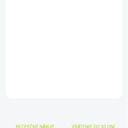
DORUČIŤ DO:
10.8.2026
−
+
Pridať do košíka
SPOT Gen4 -
SPOT Gen4 je miniatúrna sledovacia jednotka
predurčená na monitorovanie pohybu a zasielanie správ v
oblastiach, kde nie sú dostupné bežné komunikačné
prostriedky. Spot Gen4 okrem monitorovania Vášho pohybu
umožňuje odosielanie SMS správ na preddefinované čísla.
DETAILNÉ INFORMÁCIE
OPÝTAŤ SA
STRÁŽIŤ
Uložiť
BEZPEČNÝ NÁKUP
VRÁTENIE DO 30 DNÍ