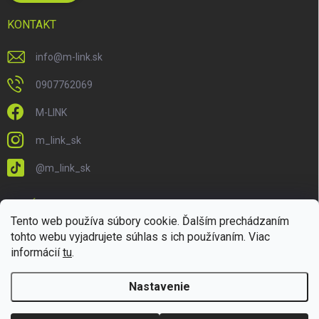
KONTAKT
info
@
m-link.sk
0907762069
M-LINK
m_link_sk
@m_link_sk
PRIJÍMAME ONLINE PLATBY
Tento web používa súbory cookie. Ďalším prechádzaním
tohto webu vyjadrujete súhlas s ich používaním. Viac
informácií
tu
.
Nastavenie
Copyright 2026
M-LINK.sk
. Všetky práva vyhradené.
Upraviť nastavenie