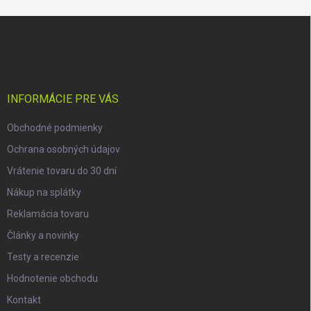
Z
á
p
ä
t
i
INFORMÁCIE PRE VÁS
e
Obchodné podmienky
Ochrana osobných údajov
Vrátenie tovaru do 30 dní
Nákup na splátky
Reklamácia tovaru
Články a novinky
Testy a recenzie
Hodnotenie obchodu
Kontakt