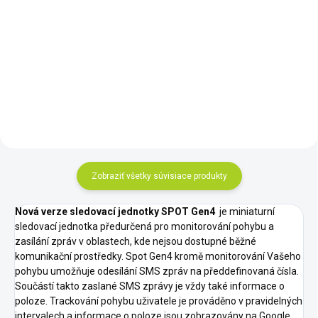
Iridium GO! je zariadenie, aké
svet ešte nevidel. Iridium GO! je
2-Way Satelitný
kompaktná, robustná a prenosná
messenger. SPOT X poskytuje
jednotka, ktorá je poháňaná
možnosť odosielať a prijímať
satelitnou sieťou Iridium s
správy, takže môžete zostať v
najväčším...
spojení s rodinou, priateľmi a
kolegami, kedykoľvek ste mimo
dosahu signálu
Zobraziť všetky súvisiace produkty
Nová verze sledovací jednotky SPOT Gen4
je miniaturní
sledovací jednotka předurčená pro monitorování pohybu a
zasílání zpráv v oblastech, kde nejsou dostupné běžné
komunikační prostředky. Spot Gen4 kromě monitorování Vašeho
pohybu umožňuje odesílání SMS zpráv na předdefinovaná čísla.
Součástí takto zaslané SMS zprávy je vždy také informace o
poloze. Trackování pohybu uživatele je prováděno v pravidelných
intervalech a informace o poloze jsou zobrazovány na Google