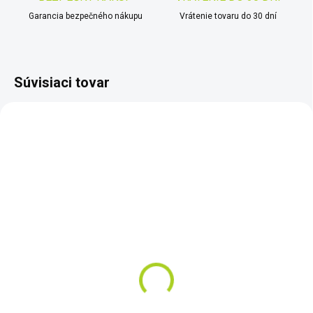
Garancia bezpečného nákupu
Vrátenie tovaru do 30 dní
Súvisiaci tovar
AKCIA
TIP
ZADARMO
SKLADOM
SKLADOM
Satelitný messenger
Iridium GO!
SPOT X
€1 230
€299
Do košíka
Do košíka