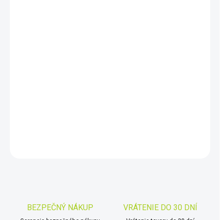
DORUČIŤ DO:
11.8.2026
−
+
Pridať do košíka
2-Way Satelitný messenger. SPOT X poskytuje možnosť
odosielať a prijímať správy, takže môžete zostať v spojení s
rodinou, priateľmi a kolegami, kedykoľvek ste mimo dosahu
signálu
DETAILNÉ INFORMÁCIE
OPÝTAŤ SA
STRÁŽIŤ
Uložiť
BEZPEČNÝ NÁKUP
VRÁTENIE DO 30 DNÍ