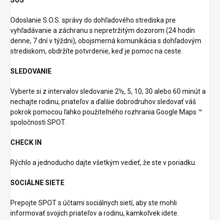
Odoslanie S.O.S. správy do dohľadového strediska pre
vyhľadávanie a záchranu s nepretržitým dozorom (24 hodín
denne, 7 dní v týždni), obojsmerná komunikácia s dohľadovým
strediskom, obdržíte potvrdenie, keď je pomoc na ceste.
SLEDOVANIE
Vyberte si z intervalov sledovanie 2½, 5, 10, 30 alebo 60 minút a
nechajte rodinu, priateľov a ďalšie dobrodruhov sledovať váš
pokrok pomocou ľahko použiteľného rozhrania Google Maps ™
spoločnosti SPOT.
CHECK IN
Rýchlo a jednoducho dajte všetkým vedieť, že ste v poriadku.
SOCIÁLNE SIETE
Prepojte SPOT s účtami sociálnych sietí, aby ste mohli
informovať svojich priateľov a rodinu, kamkoľvek idete.