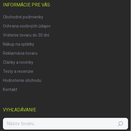
i
INFORMÁCIE PRE VÁS
e
Obchodné podmienky
Ochrana osobných údajov
Vrátenie tovaru do 30 dní
Nákup na splátky
Reklamácia tovaru
Články a novinky
Testy a recenzie
Hodnotenie obchodu
Kontakt
VYHĽADÁVANIE
Hľadať