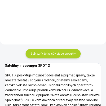
svet ešte nevidel. Iridium GO! je
SPOT Gen4 - SPOT Gen4 je
kompaktná, robustná a prenosná
miniatúrna sledovacia jednotka
jednotka, ktorá je poháňaná
predurčená na monitorovanie
satelitnou sieťou Iridium s
pohybu a zasielanie správ v
najväčším...
oblastiach, kde nie sú dostupné
bežné komunikačné
prostriedky....
Zobraziť všetky súvisiace produkty
Satelitný messenger SPOT X
SPOT X poskytuje možnosť odosielať a prijímať správy, takže
môžete zostať v spojení s rodinou, priateľmi a kolegami,
kedykoľvek ste mimo dosahu signálu mobilných operátorov.
Zariadenie umožňuje priamu komunikáciu s vyhľadávacej a
záchrannou službou v prípade života ohrozujúceho stavu núdze.
Spoločnosť SPOT X vám dokonca priradí svoje vlastné mobilné
číslo, takže Vám ostatní môžu kedykoľvek odoslať správu priamo