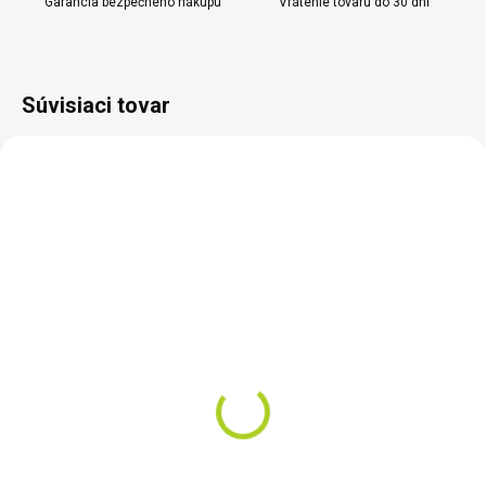
Garancia bezpečného nákupu
Vrátenie tovaru do 30 dní
Súvisiaci tovar
TIP
SKLADOM
SKLADOM
Satelitní messenger
Iridium GO!
SPOT Gen4
€1 230
€145
Do košíka
Do košíka
Iridium GO! je zariadenie, aké