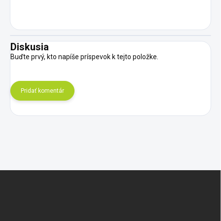
Diskusia
Buďte prvý, kto napíše príspevok k tejto položke.
Pridať komentár
Z
á
p
ä
t