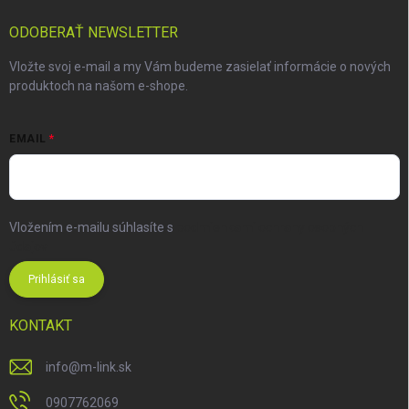
ODOBERAŤ NEWSLETTER
Vložte svoj e-mail a my Vám budeme zasielať informácie o nových
produktoch na našom e-shope.
EMAIL
Vložením e-mailu súhlasíte s
podmienkami ochrany osobných
údajov
Prihlásiť sa
KONTAKT
info
@
m-link.sk
0907762069