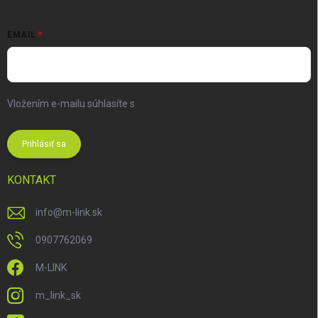
EMAIL
Vložením e-mailu súhlasíte s
podmienkami ochrany osobných
údajov
Prihlásiť sa
KONTAKT
info
@
m-link.sk
0907762069
M-LINK
m_link_sk