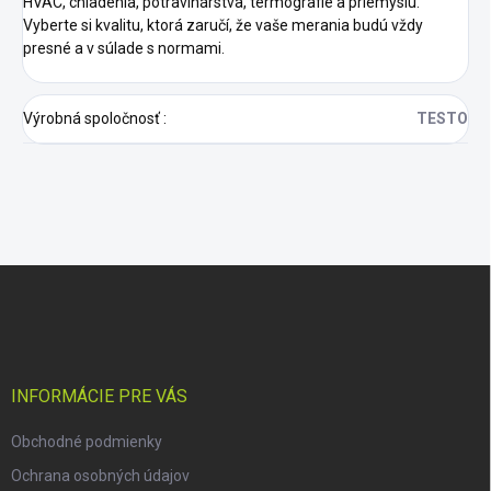
HVAC, chladenia, potravinárstva, termografie a priemyslu.
Vyberte si kvalitu, ktorá zaručí, že vaše merania budú vždy
presné a v súlade s normami.
Výrobná spoločnosť
:
TESTO
Z
á
p
ä
t
i
INFORMÁCIE PRE VÁS
e
Obchodné podmienky
Ochrana osobných údajov