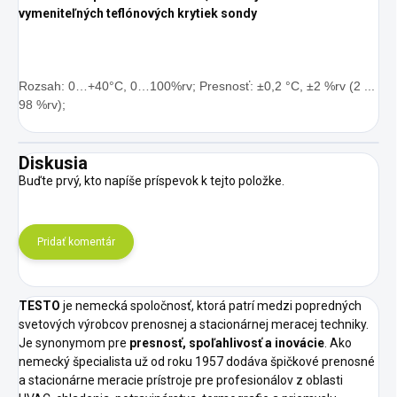
vymeniteľných teflónových krytiek sondy
Rozsah: 0…+40°C, 0…100%rv; Presnosť: ±0,2 °C, ±2 %rv (2 ...
98 %rv);
Diskusia
Buďte prvý, kto napíše príspevok k tejto položke.
Pridať komentár
TESTO
je nemecká spoločnosť, ktorá patrí medzi popredných
svetových výrobcov prenosnej a stacionárnej meracej techniky.
Je synonymom pre
presnosť, spoľahlivosť a inovácie
. Ako
nemecký špecialista už od roku 1957 dodáva špičkové prenosné
a stacionárne meracie prístroje pre profesionálov z oblasti