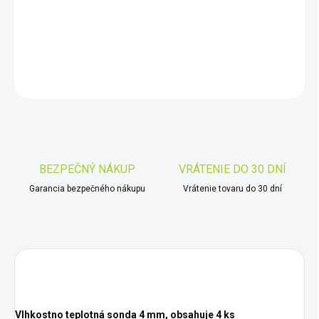
−
+
Pridať do košíka
DETAILNÉ INFORMÁCIE
OPÝTAŤ SA
STRÁŽIŤ
Uložiť
BEZPEČNÝ NÁKUP
VRÁTENIE DO 30 DNÍ
Garancia bezpečného nákupu
Vrátenie tovaru do 30 dní
Vlhkostno teplotná sonda 4 mm, obsahuje 4 ks