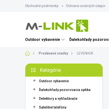
Prejsť
Obchodné podmienky
Ochrana osobných údajov
na
obsah
Outdoor vybavenie
Ďalekohľady pozorova
Domov
Predávané značky
LEVENHUK
B
Kategórie
o
Preskočiť
č
kategórie
n
Outdoor vybavenie
ý
Ďalekohľady pozorovacia optika
p
a
Detektory a vyhľadávače
n
Satelitné telefóny
e