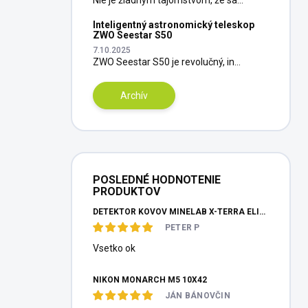
Inteligentný astronomický teleskop
ZWO Seestar S50
7.10.2025
ZWO Seestar S50 je revolučný, in...
Archív
POSLEDNÉ HODNOTENIE
PRODUKTOV
DETEKTOR KOVOV MINELAB X-TERRA ELITE PINPOITER SET
PETER P
Vsetko ok
NIKON MONARCH M5 10X42
JÁN BÁNOVČIN