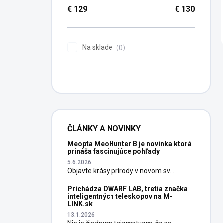
€
129
€
130
Na sklade
0
ČLÁNKY A NOVINKY
Meopta MeoHunter B je novinka ktorá
prináša fascinujúce pohľady
5.6.2026
Objavte krásy prírody v novom sv...
Prichádza DWARF LAB, tretia značka
inteligentných teleskopov na M-
LINK.sk
13.1.2026
Nie je žiadnym tajomstvom, že sa...