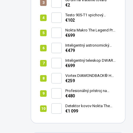
€2
Testo 905-T1 vpichový
teplomer
€102
Nokta Makro The Legend Pro
Pack - model 2024
€699
Inteligentný astronomický
teleskop DwarfLab Dwarf
€479
mini
Inteligentný teleskop DWARF
III + originálny statív DWARF 3
€699
Vortex DIAMONDBACK® HD
8X42
€259
Profesionálný prístroj na
vedenie vŕtania Laserliner
€480
CenterScanner Compact
Detektor kovov Nokta The
Legend 2
€1 099