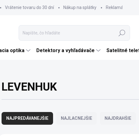
Vrátenie tovaru do 30 dní
Nákup na splátky
Reklamácia tova
Hľadať
cia optika
Detektory a vyhľadávače
Satelitné tel
LEVENHUK
R
a
NAJPREDÁVANEJŠIE
NAJLACNEJŠIE
NAJDRAHŠIE
d
e
n
V