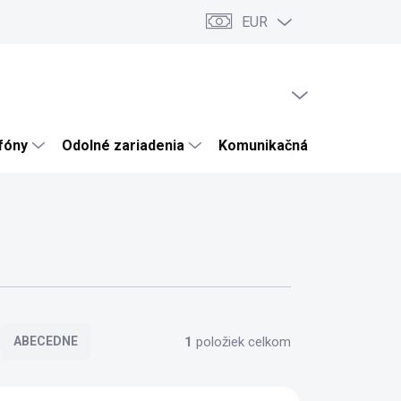
EUR
ru
Články a novinky
Testy a recenzie
Hodnotenie obchodu
PRÁZDNY KOŠÍK
NÁKUPNÝ
KOŠÍK
efóny
Odolné zariadenia
Komunikačná technika
1
položiek celkom
ABECEDNE