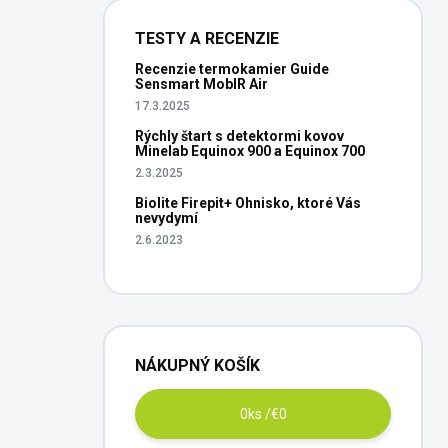
TESTY A RECENZIE
Recenzie termokamier Guide
Sensmart MobIR Air
17.3.2025
Rýchly štart s detektormi kovov
Minelab Equinox 900 a Equinox 700
2.3.2025
Biolite Firepit+ Ohnisko, ktoré Vás
nevydymí
2.6.2023
NÁKUPNÝ KOŠÍK
0
ks /
€0