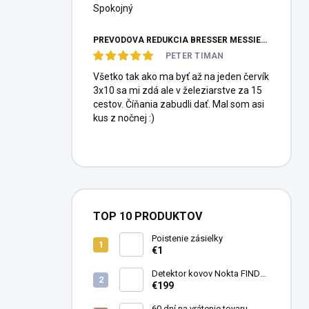
Spokojný
PREVODOVÁ REDUKCIA BRESSER MESSIER HEXAFOC 1:10
PETER TIMAN
Všetko tak ako ma byť až na jeden červík
3x10 sa mi zdá ale v železiarstve za 15
cestov. Číňania zabudli dať. Mal som asi
kus z nočnej :)
TOP 10 PRODUKTOV
Poistenie zásielky
€1
Detektor kovov Nokta FINDX
Pro
€199
60 dní na vrátenie tovaru