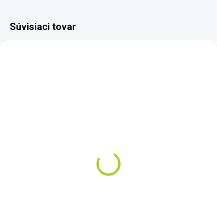
Súvisiaci tovar
SKLADOM
VYPREDANÉ
FirePit+ prepravná
FirePit FirePoker
taška
€19
€44
Do košíka
Do košíka