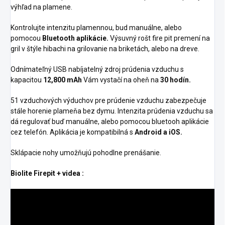
výhľad na plamene.
Kontrolujte intenzitu plamennou, bud manuálne, alebo
pomocou
Bluetooth aplikácie.
Výsuvný rošt fire pit premení na
gril v štýle hibachi na grilovanie na briketách, alebo na dreve.
Odnímateľný USB nabíjatelný zdroj prúdenia vzduchu s
kapacitou
12,800 mAh
Vám vystačí na oheň na
30 hodín.
51 vzduchových výduchov pre prúdenie vzduchu zabezpečuje
stále horenie plameňa bez dymu. Intenzita prúdenia vzduchu sa
dá regulovať buď manuálne, alebo pomocou bluetooh aplikácie
cez telefón. Aplikácia je kompatibilná s
Android a iOS.
Sklápacie nohy umožňujú pohodlne prenášanie.
Biolite Firepit + videa :