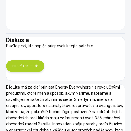
Diskusia
Buďte prvý, kto napíše príspevok k tejto položke.
Pridať komentár
BioLite
má za cieľ priniesť Energy Everywhere™ s revolučnými
produktmi, ktoré menia spôsob, akým varíme, nabíjame a
osvetlujeme naše životy mimo siete.
Sme tým inžinierov a
dizajnérov, operátorov a analytikov, rozprávačov a evangelistov,
ktorí veria, že pokročilé technológie postavené na udržateľných
obchodných praktikách majú veľmi zmeniť svet.
Náš jedinečný
obchodný model Parallel Innovation spája potreby rodín žijúcich
v energetickej chudobe s vášňou outdoorových nadšencov, ktorí