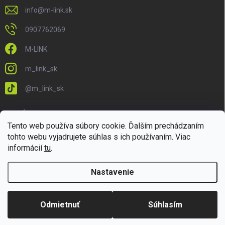
info
@
m-link.sk
0907762069
M-LINK
m_link_sk
@m_link_sk
PRIJÍMAME ONLINE PLATBY
Tento web používa súbory cookie. Ďalším prechádzaním
tohto webu vyjadrujete súhlas s ich používaním. Viac
informácií
tu
.
Nastavenie
Copyright 2026
M-LINK.sk
. Všetky práva vyhradené.
Upraviť nastavenie
cookies
Odmietnuť
Súhlasím
Vytvoril Shoptet