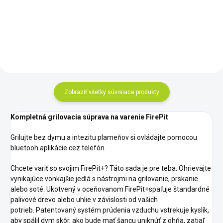
Zobraziť všetky súvisiace produkty
Kompletná grilovacia súprava na varenie FirePit
Grilujte bez dymu a intezitu
plameňov
si ovládajte pomocou
bluetooh aplikácie cez telefón.
Chcete variť so svojim FirePit+? Táto sada je pre teba.
Ohrievajte
vynikajúce vonkajšie jedlá s nástrojmi na grilovanie, prskanie
alebo soté. Ukotvený v oceňovanom FirePit+spaľuje štandardné
palivové drevo alebo uhlie v závislosti od vašich
potrieb. Patentovaný systém prúdenia vzduchu vstrekuje kyslík,
aby spálil dym skôr, ako bude mať šancu uniknúť z ohňa, zatiaľ