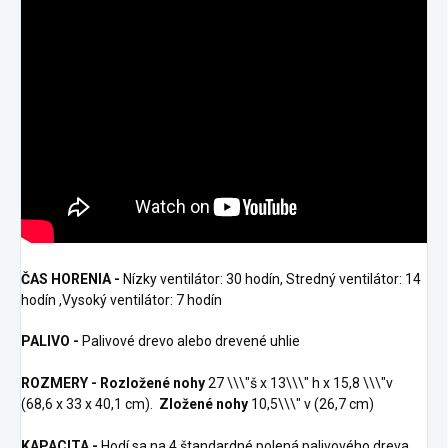
ČAS HORENIA -
Nízky ventilátor: 30 hodín, Stredný ventilátor: 14
hodín ,Vysoký ventilátor: 7 hodín
PALIVO -
Palivové drevo alebo drevené uhlie
ROZMERY -
Rozložené nohy
27 \\\"š x 13\\\" h x 15,8 \\\"v
(68,6 x 33 x 40,1 cm).
Zložené nohy
10,5\\\" v (26,7 cm)
KAPACITA -
Hodí sa na 4 štandardné polená palivového dreva