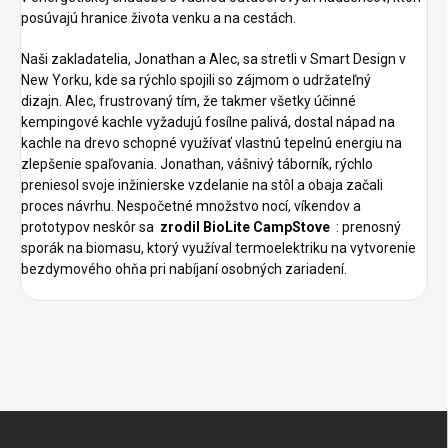
posúvajú hranice života venku a na cestách.
Naši zakladatelia, Jonathan a Alec, sa stretli v Smart Design v
New Yorku, kde sa rýchlo spojili so zájmom o udržateľný
dizajn.
Alec, frustrovaný tím, že takmer všetky účinné
kempingové kachle vyžadujú fosílne palivá, dostal nápad na
kachle na drevo schopné využívať vlastnú tepelnú energiu na
zlepšenie spaľovania.
Jonathan, vášnivý táborník, rýchlo
preniesol svoje inžinierske vzdelanie na stôl a obaja začali
proces návrhu.
Nespočetné množstvo nocí, víkendov a
prototypov neskôr sa
zrodil BioLite CampStove
: prenosný
sporák na biomasu, ktorý využíval termoelektriku na vytvorenie
bezdymového ohňa pri nabíjaní osobných zariadení.
Z
á