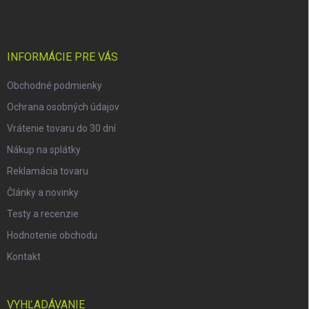
p
ä
t
i
INFORMÁCIE PRE VÁS
e
Obchodné podmienky
Ochrana osobných údajov
Vrátenie tovaru do 30 dní
Nákup na splátky
Reklamácia tovaru
Články a novinky
Testy a recenzie
Hodnotenie obchodu
Kontakt
VYHĽADÁVANIE