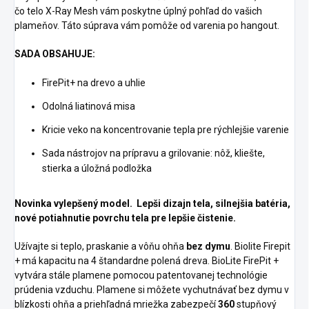
čo telo X-Ray Mesh vám poskytne úplný pohľad do vašich
plameňov. Táto súprava vám pomôže od varenia po hangout.
SADA OBSAHUJE:
FirePit+ na drevo a uhlie
Odolná liatinová misa
Kricie veko na
koncentrovanie tepla pre rýchlejšie varenie
Sada nástrojov na prípravu a grilovanie:
nôž, kliešte,
stierka a úložná podložka
Novinka vylepšený model. Lepši dizajn tela, silnejšia batéria,
nové potiahnutie povrchu tela pre lepšie čistenie.
Užívajte si teplo, praskanie a vôňu ohňa
bez dymu
. Biolite Firepit
+ má kapacitu na 4 štandardne polená dreva. BioLite FirePit +
vytvára stále plamene pomocou patentovanej technológie
prúdenia vzduchu. Plamene si môžete vychutnávať bez dymu v
blízkosti ohňa a priehľadná mriežka zabezpečí
360
stupňový