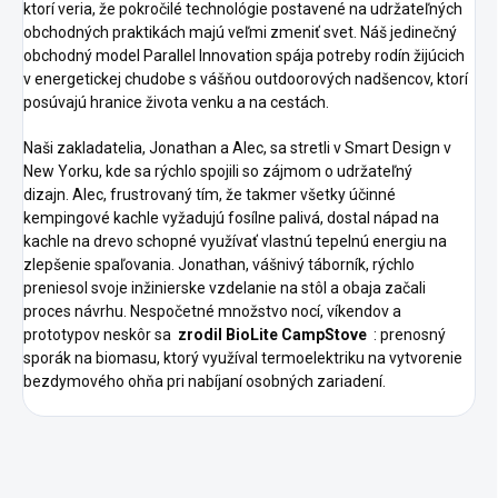
ktorí veria, že pokročilé technológie postavené na udržateľných
obchodných praktikách majú veľmi zmeniť svet.
Náš jedinečný
obchodný model Parallel Innovation spája potreby rodín žijúcich
v energetickej chudobe s vášňou outdoorových nadšencov, ktorí
posúvajú hranice života venku a na cestách.
Naši zakladatelia, Jonathan a Alec, sa stretli v Smart Design v
New Yorku, kde sa rýchlo spojili so zájmom o udržateľný
dizajn.
Alec, frustrovaný tím, že takmer všetky účinné
kempingové kachle vyžadujú fosílne palivá, dostal nápad na
kachle na drevo schopné využívať vlastnú tepelnú energiu na
zlepšenie spaľovania.
Jonathan, vášnivý táborník, rýchlo
preniesol svoje inžinierske vzdelanie na stôl a obaja začali
proces návrhu.
Nespočetné množstvo nocí, víkendov a
prototypov neskôr sa
zrodil BioLite CampStove
: prenosný
sporák na biomasu, ktorý využíval termoelektriku na vytvorenie
bezdymového ohňa pri nabíjaní osobných zariadení.