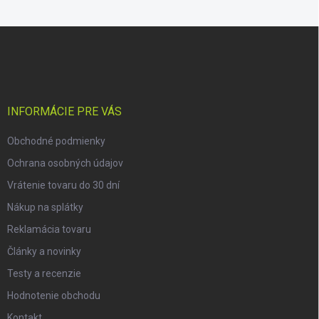
Z
á
p
ä
t
i
INFORMÁCIE PRE VÁS
e
Obchodné podmienky
Ochrana osobných údajov
Vrátenie tovaru do 30 dní
Nákup na splátky
Reklamácia tovaru
Články a novinky
Testy a recenzie
Hodnotenie obchodu
Kontakt