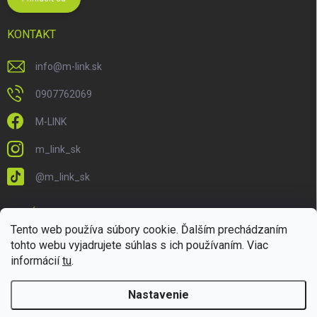
KONTAKT
info
@
m-link.sk
0907762069
M-LINK
m_link_sk
@m_link_sk
PRIJÍMAME ONLINE PLATBY
Tento web používa súbory cookie. Ďalším prechádzaním
tohto webu vyjadrujete súhlas s ich používaním. Viac
informácií
tu
.
Nastavenie