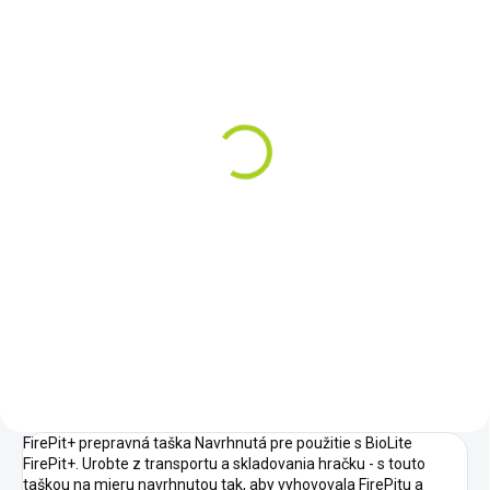
SKLADOM
SKLADOM
Biolite FirePit+
Biolite Firepit +
kompletný kit
€249
€379
Do košíka
Do košíka
Grilujte bez dymu a
intezitu plameňov si ovládajte
Grilujte bez dymu a
pomocou bluetooh aplikácie cez
intezitu plameňov si ovládajte
telefón. Ak je toto ohnisko čímsi
pomocou bluetooh aplikácie cez
výnimočné, určite je to
telefón.
používateľský komfort.
Zabudnite na...
FirePit+ prepravná taška Navrhnutá pre použitie s BioLite
FirePit+. Urobte z transportu a skladovania hračku - s touto
taškou na mieru navrhnutou tak, aby vyhovovala FirePitu a