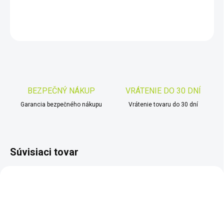
DETAILNÉ INFORMÁCIE
OPÝTAŤ SA
STRÁŽIŤ
Uložiť
BEZPEČNÝ NÁKUP
VRÁTENIE DO 30 DNÍ
Garancia bezpečného nákupu
Vrátenie tovaru do 30 dní
Súvisiaci tovar
TIP
TIP
ZADARMO
ZADARM