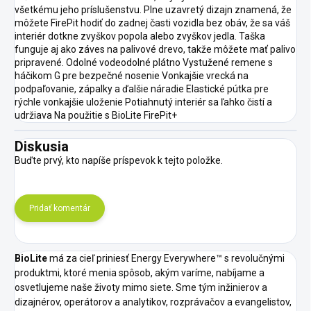
všetkému jeho príslušenstvu. Plne uzavretý dizajn znamená, že
môžete FirePit hodiť do zadnej časti vozidla bez obáv, že sa váš
interiér dotkne zvyškov popola alebo zvyškov jedla. Taška
funguje aj ako záves na palivové drevo, takže môžete mať palivo
pripravené. Odolné vodeodolné plátno Vystužené remene s
háčikom G pre bezpečné nosenie Vonkajšie vrecká na
podpaľovanie, zápalky a ďalšie náradie Elastické pútka pre
rýchle vonkajšie uloženie Potiahnutý interiér sa ľahko čistí a
udržiava Na použitie s BioLite FirePit+
Diskusia
Buďte prvý, kto napíše príspevok k tejto položke.
Pridať komentár
BioLite
má za cieľ priniesť Energy Everywhere™ s revolučnými
produktmi, ktoré menia spôsob, akým varíme, nabíjame a
osvetlujeme naše životy mimo siete.
Sme tým inžinierov a
dizajnérov, operátorov a analytikov, rozprávačov a evangelistov,