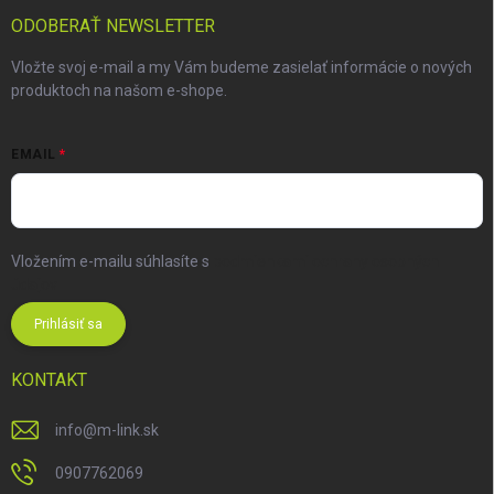
ODOBERAŤ NEWSLETTER
Vložte svoj e-mail a my Vám budeme zasielať informácie o nových
produktoch na našom e-shope.
EMAIL
Vložením e-mailu súhlasíte s
podmienkami ochrany osobných
údajov
Prihlásiť sa
KONTAKT
info
@
m-link.sk
0907762069