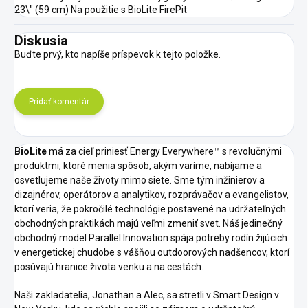
23\" (59 cm) Na použitie s BioLite FirePit
Diskusia
Buďte prvý, kto napíše príspevok k tejto položke.
Pridať komentár
BioLite
má za cieľ priniesť Energy Everywhere™ s revolučnými
produktmi, ktoré menia spôsob, akým varíme, nabíjame a
osvetlujeme naše životy mimo siete.
Sme tým inžinierov a
dizajnérov, operátorov a analytikov, rozprávačov a evangelistov,
ktorí veria, že pokročilé technológie postavené na udržateľných
obchodných praktikách majú veľmi zmeniť svet.
Náš jedinečný
obchodný model Parallel Innovation spája potreby rodín žijúcich
v energetickej chudobe s vášňou outdoorových nadšencov, ktorí
posúvajú hranice života venku a na cestách.
Naši zakladatelia, Jonathan a Alec, sa stretli v Smart Design v