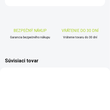
OPÝTAŤ SA
STRÁŽIŤ
Uložiť
BEZPEČNÝ NÁKUP
VRÁTENIE DO 30 DNÍ
Garancia bezpečného nákupu
Vrátenie tovaru do 30 dní
Súvisiaci tovar
TIP
TIP
ZADARMO
ZADARM