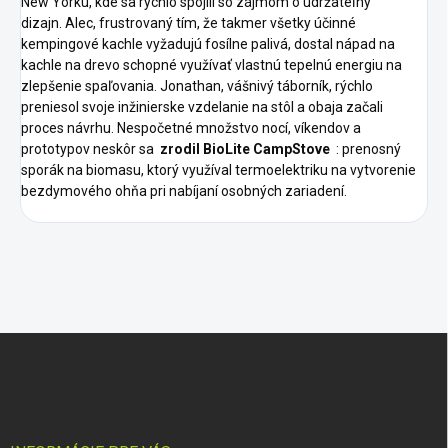
New Yorku, kde sa rýchlo spojili so zájmom o udržateľný
dizajn.
Alec, frustrovaný tím, že takmer všetky účinné
kempingové kachle vyžadujú fosílne palivá, dostal nápad na
kachle na drevo schopné využívať vlastnú tepelnú energiu na
zlepšenie spaľovania.
Jonathan, vášnivý táborník, rýchlo
preniesol svoje inžinierske vzdelanie na stôl a obaja začali
proces návrhu.
Nespočetné množstvo nocí, víkendov a
prototypov neskôr sa
zrodil BioLite CampStove
: prenosný
sporák na biomasu, ktorý využíval termoelektriku na vytvorenie
bezdymového ohňa pri nabíjaní osobných zariadení.
Z
á
p
ä
t