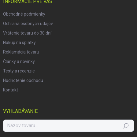
i
INFORMÁCIE PRE VÁS
e
Obchodné podmienky
Ochrana osobných údajov
Vrátenie tovaru do 30 dní
Nákup na splátky
Reklamácia tovaru
Články a novinky
Testy a recenzie
Hodnotenie obchodu
Kontakt
VYHĽADÁVANIE
Hľadať