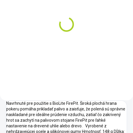
SKLADOM
SKLADOM
Biolite FirePit+
Biolite Firepit +
kompletný kit
€249
€379
Do košíka
Do košíka
Grilujte bez dymu a
intezitu plameňov si ovládajte
Grilujte bez dymu a
pomocou bluetooh aplikácie cez
intezitu plameňov si ovládajte
telefón. Ak je toto ohnisko čímsi
pomocou bluetooh aplikácie cez
výnimočné, určite je to
telefón.
používateľský komfort.
Zabudnite na...
Navrhnuté pre použitie s BioLite FirePit. Široká plochá hrana
pokeru pomáha prikladať palivo a zaisťuje, že polená sú správne
naskladané pre ideálne prúdenie vzduchu, zatiaľ čo zakrivený
hrot sa zachytí na palivovom stojane FirePit pre ľahké
nastavenie na drevené uhlie alebo drevo. Vyrobené z
nehrdzavejúcej ocele a silikónovej gumy Hmotnosť: 148 g Dĺžka: