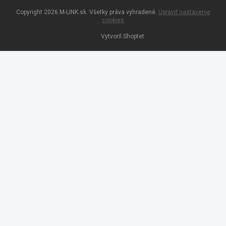
Copyright 2026
M-LINK.sk
. Všetky práva vyhradené.
Upraviť nastavenie
cookies
Vytvoril Shoptet