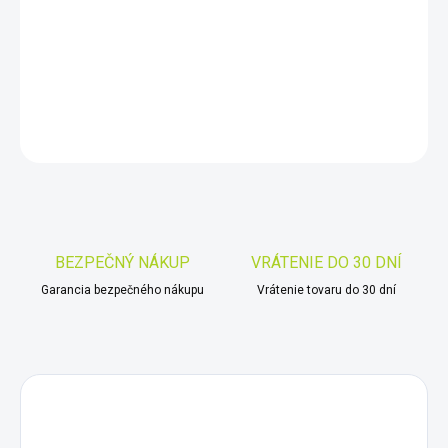
−
+
Pridať do košíka
DETAILNÉ INFORMÁCIE
OPÝTAŤ SA
STRÁŽIŤ
Uložiť
BEZPEČNÝ NÁKUP
VRÁTENIE DO 30 DNÍ
Garancia bezpečného nákupu
Vrátenie tovaru do 30 dní