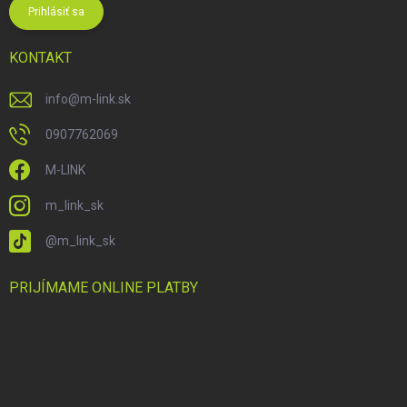
Prihlásiť sa
KONTAKT
info
@
m-link.sk
0907762069
M-LINK
m_link_sk
@m_link_sk
PRIJÍMAME ONLINE PLATBY