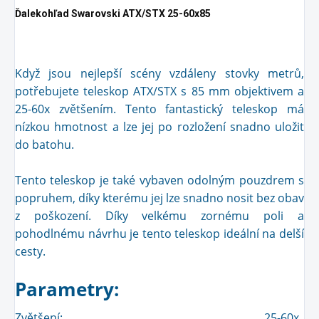
Ďalekohľad Swarovski ATX/STX 25-60x85
Když jsou nejlepší scény vzdáleny stovky metrů,
potřebujete teleskop ATX/STX s 85 mm objektivem a
25-60x zvětšením. Tento fantastický teleskop má
nízkou hmotnost a lze jej po rozložení snadno uložit
do batohu.
Tento teleskop je také vybaven odolným pouzdrem s
popruhem, díky kterému jej lze snadno nosit bez obav
z poškození. Díky velkému zornému poli a
pohodlnému návrhu je tento teleskop ideální na delší
cesty.
Parametry:
Zvětšení:
25-60x