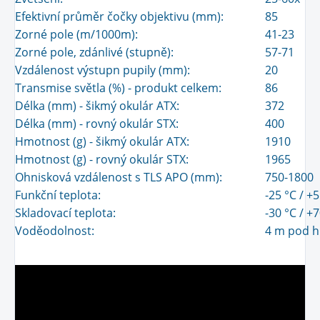
Efektivní průměr čočky objektivu (mm):
85
Zorné pole (m/1000m):
41-23
Zorné pole, zdánlivé (stupně):
57-71
Vzdálenost výstupn pupily (mm):
20
Transmise světla (%) - produkt celkem:
86
Délka (mm) - šikmý okulár ATX:
372
Délka (mm) - rovný okulár STX:
400
Hmotnost (g) - šikmý okulár ATX:
1910
Hmotnost (g) - rovný okulár STX:
1965
Ohnisková vzdálenost s TLS APO (mm):
750-1800
Funkční teplota:
-25 °C / +
Skladovací teplota:
-30 °C / +
Voděodolnost:
4 m pod h