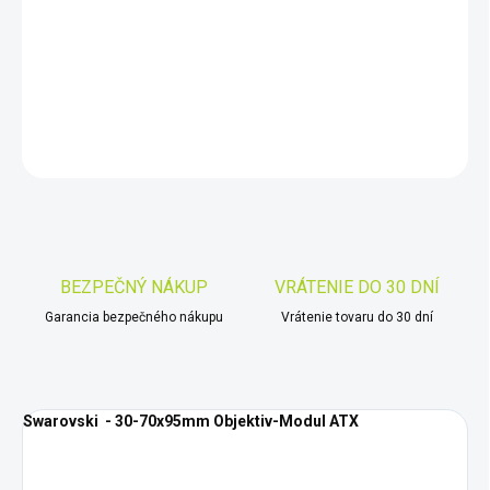
−
+
Pridať do košíka
DETAILNÉ INFORMÁCIE
OPÝTAŤ SA
STRÁŽIŤ
Uložiť
BEZPEČNÝ NÁKUP
VRÁTENIE DO 30 DNÍ
Garancia bezpečného nákupu
Vrátenie tovaru do 30 dní
Swarovski - 30-70x95mm Objektiv-Modul ATX