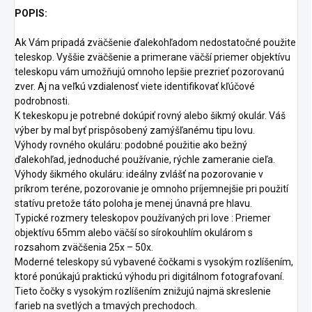
POPIS:
Ak Vám pripadá zväčšenie ďalekohľadom nedostatočné použite
teleskop. Vyššie zväčšenie a primerane väčší priemer objektívu
teleskopu vám umožňujú omnoho lepšie prezrieť pozorovanú
zver. Aj na veľkú vzdialenosť viete identifikovať kľúčové
podrobnosti.
K tekeskopu je potrebné dokúpiť rovný alebo šikmý okulár. Váš
výber by mal byť prispôsobený zamýšľanému tipu lovu.
Výhody rovného okuláru: podobné použitie ako bežný
ďalekohľad, jednoduché používanie, rýchle zameranie cieľa.
Výhody šikmého okuláru: ideálny zvlášť na pozorovanie v
príkrom teréne, pozorovanie je omnoho príjemnejšie pri použití
statívu pretože táto poloha je menej únavná pre hlavu.
Typické rozmery teleskopov používaných pri love : Priemer
objektívu 65mm alebo väčší so sírokouhlím okulárom s
rozsahom zväčšenia 25x – 50x.
Moderné teleskopy sú vybavené čočkami s vysokým rozlíšením,
ktoré ponúkajú praktickú výhodu pri digitálnom fotografovaní.
Tieto čočky s vysokým rozlíšením znižujú najmä skreslenie
farieb na svetlých a tmavých prechodoch.