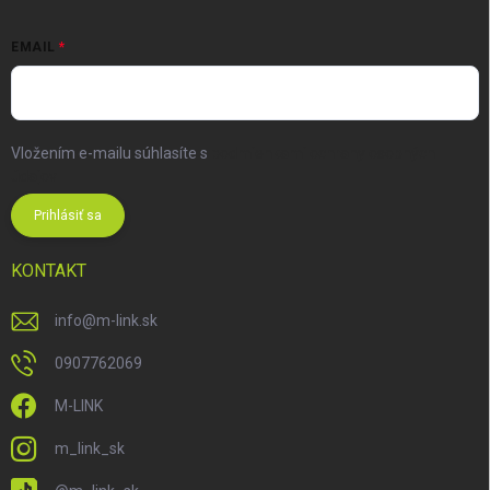
EMAIL
Vložením e-mailu súhlasíte s
podmienkami ochrany osobných
údajov
Prihlásiť sa
KONTAKT
info
@
m-link.sk
0907762069
M-LINK
m_link_sk