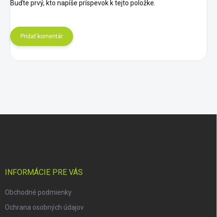
Buďte prvý, kto napíše príspevok k tejto položke.
Pridať komentár
Z
á
p
ä
t
i
INFORMÁCIE PRE VÁS
e
Obchodné podmienky
Ochrana osobných údajov