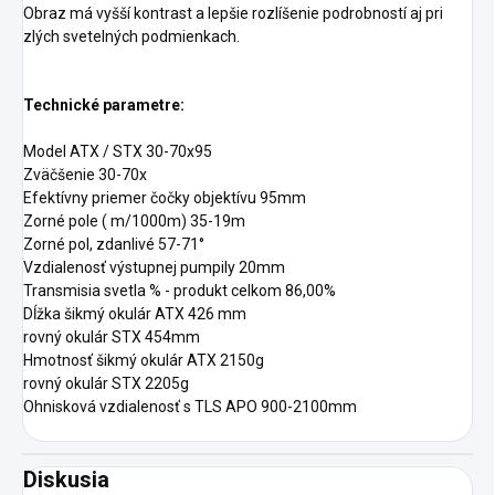
Obraz má vyšší kontrast a lepšie rozlíšenie podrobností aj pri
zlých svetelných podmienkach.
Technické parametre:
Model ATX / STX 30-70x95
Zväčšenie 30-70x
Efektívny priemer čočky objektívu 95mm
Zorné pole ( m/1000m) 35-19m
Zorné pol, zdanlivé 57-71°
Vzdialenosť výstupnej pumpily 20mm
Transmisia svetla % - produkt celkom 86,00%
Dĺžka šikmý okulár ATX 426 mm
rovný okulár STX 454mm
Hmotnosť šikmý okulár ATX 2150g
rovný okulár STX 2205g
Ohnisková vzdialenosť s TLS APO 900-2100mm
Diskusia