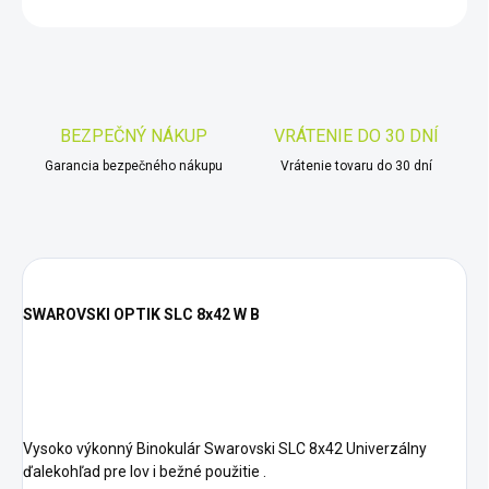
OPÝTAŤ SA
STRÁŽIŤ
Uložiť
BEZPEČNÝ NÁKUP
VRÁTENIE DO 30 DNÍ
Garancia bezpečného nákupu
Vrátenie tovaru do 30 dní
SWAROVSKI OPTIK SLC 8x42 W B
Vysoko výkonný Binokulár Swarovski SLC 8x42 Univerzálny
ďalekohľad pre lov i bežné použitie .