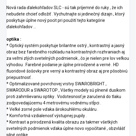
Nová rada ďalekohľadov SLC - sú tak príjemné do ruky , že ich
nebudete chcieť odložiť . Vychutnajte si jedinečný dizajn , ktorý
poskytuje úplne nový pocit pri použití tejto kategórie
ďalekohľadov ...
optika :
* Optický systém poskytuje brilantne ostrý , kontrastný a jasný
obraz bez farebného rozkladu na kontrastných rozhraniach aj
za veľmi zlých svetelných podmienok , čo je nielen pre lov veľkou
výhodou . Farebné podanie je úplne prirodzené a verné . HD
fluoridové šošovky pre verný a kontrastný obraz aj pre pôsobivú
priepustnosť .
* Optimalizované povrchovej vrstvy SWAROBRIGHT ,
SWARODUR a SWAROTOP , Všetky modely sú plnené dusíkom
proti zahmlievaniu optiky . Vodotesnosť je zaručená do tlaku
zodpovedajúcemu 4 metrovému vodnému stĺpci .
* Veľké zorné pole vďaka širokouhlému okuláru .
* Komfortná vzdialenosť výstupnej pupily .
* Kontrast a prirodzená kvalita obrazu za takmer všetkých
svetelných podmienok vďaka úplne novo vypočítané , obzvlášť
silné optike .