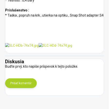
* Tesnosť : 0,4 bary
Príslušenstvo :
* Taška , popruh na krk , utierka na optiku , Snap Shot adapter S4
Diskusia
Buďte prvý, kto napíše príspevok k tejto položke.
Pridať komentár