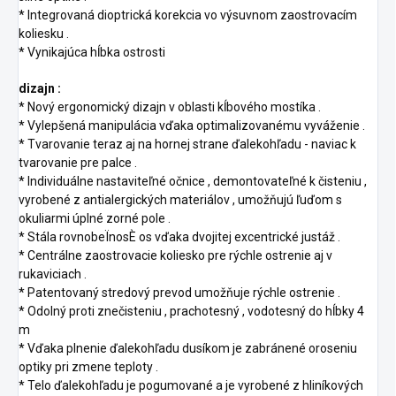
* Integrovaná dioptrická korekcia vo výsuvnom zaostrovacím
koliesku .
* Vynikajúca hĺbka ostrosti
dizajn :
* Nový ergonomický dizajn v oblasti kĺbového mostíka .
* Vylepšená manipulácia vďaka optimalizovanému vyváženie .
* Tvarovanie teraz aj na hornej strane ďalekohľadu - naviac k
tvarovanie pre palce .
* Individuálne nastaviteľné očnice , demontovateľné k čisteniu ,
vyrobené z antialergických materiálov , umožňujú ľuďom s
okuliarmi úplné zorné pole .
* Stála rovnobeÏnosÈ os vďaka dvojitej excentrické justáž .
* Centrálne zaostrovacie koliesko pre rýchle ostrenie aj v
rukaviciach .
* Patentovaný stredový prevod umožňuje rýchle ostrenie .
* Odolný proti znečisteniu , prachotesný , vodotesný do hĺbky 4
m
* Vďaka plnenie ďalekohľadu dusíkom je zabránené oroseniu
optiky pri zmene teploty .
* Telo ďalekohľadu je pogumované a je vyrobené z hliníkových