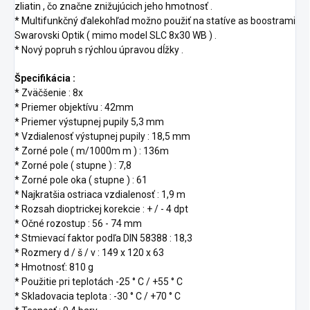
zliatin , čo značne znižujúcich jeho hmotnosť .
* Multifunkčný ďalekohľad možno použiť na statíve as boostrami
Swarovski Optik ( mimo model SLC 8x30 WB ) .
* Nový popruh s rýchlou úpravou dĺžky .
Špecifikácia :
* Zväčšenie : 8x
* Priemer objektívu : 42mm
* Priemer výstupnej pupily 5,3 mm
* Vzdialenosť výstupnej pupily : 18,5 mm
* Zorné pole ( m/1000m m ) : 136m
* Zorné pole ( stupne ) : 7,8
* Zorné pole oka ( stupne ) : 61
* Najkratšia ostriaca vzdialenosť : 1,9 m
* Rozsah dioptrickej korekcie : + / - 4 dpt
* Očné rozostup : 56 - 74 mm
* Stmievací faktor podľa DIN 58388 : 18,3
* Rozmery d / š / v : 149 x 120 x 63
* Hmotnosť: 810 g
* Použitie pri teplotách -25 ° C / +55 ° C
* Skladovacia teplota : -30 ° C / +70 ° C