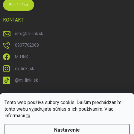
Prihlásiť sa
KONTAKT
info
@
m-link.sk
0907762069
M-LINK
m_link_sk
@m_link_sk
PRIJÍMAME ONLINE PLATBY
Tento web používa súbory cookie. Ďalším prechádzaním
tohto webu vyjadrujete súhlas s ich používaním. Viac
informácií
tu
.
Nastavenie