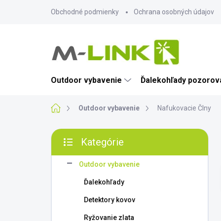
Prejsť
Obchodné podmienky
Ochrana osobných údajov
na
obsah
Outdoor vybavenie
Ďalekohľady pozorova
Domov
Outdoor vybavenie
Nafukovacie Člny
B
Kategórie
o
Preskočiť
č
kategórie
n
Outdoor vybavenie
ý
Ďalekohľady
p
a
Detektory kovov
n
Ryžovanie zlata
e