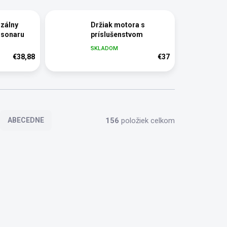
rzálny
Držiak motora s
a sonaru
príslušenstvom
SKLADOM
€38,88
€37
156
položiek celkom
ABECEDNE
93557
93398