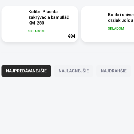
Kolibri Plachta
Kolibri unive
zakrývacia kamufláž
držiak udíc 
KM-280
SKLADOM
SKLADOM
€84
R
a
NAJPREDÁVANEJŠIE
NAJLACNEJŠIE
NAJDRAHŠIE
d
e
n
V
i
ý
93395
e
p
p
i
r
s
o
p
d
r