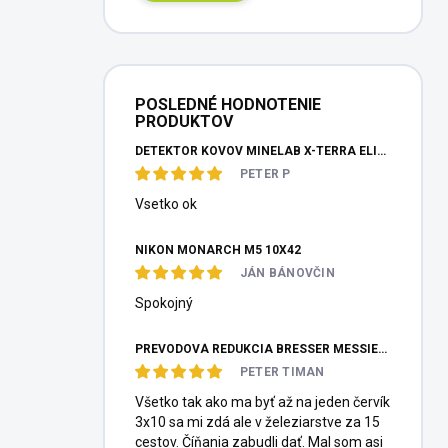
POSLEDNÉ HODNOTENIE
PRODUKTOV
DETEKTOR KOVOV MINELAB X-TERRA ELITE PINPOITER SET
PETER P
Vsetko ok
NIKON MONARCH M5 10X42
JÁN BÁNOVČIN
Spokojný
PREVODOVÁ REDUKCIA BRESSER MESSIER HEXAFOC 1:10
PETER TIMAN
Všetko tak ako ma byť až na jeden červík
3x10 sa mi zdá ale v železiarstve za 15
cestov. Číňania zabudli dať. Mal som asi