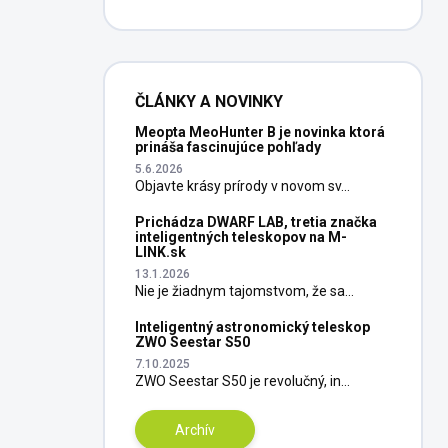
ČLÁNKY A NOVINKY
Meopta MeoHunter B je novinka ktorá
prináša fascinujúce pohľady
5.6.2026
Objavte krásy prírody v novom sv...
Prichádza DWARF LAB, tretia značka
inteligentných teleskopov na M-
LINK.sk
13.1.2026
Nie je žiadnym tajomstvom, že sa...
Inteligentný astronomický teleskop
ZWO Seestar S50
7.10.2025
ZWO Seestar S50 je revolučný, in...
Archív