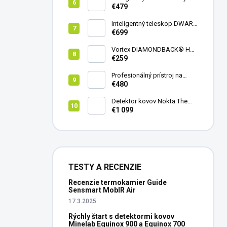
teleskop DwarfLab Dwarf
€479
mini
Inteligentný teleskop DWARF
III + originálny statív DWARF 3
€699
Vortex DIAMONDBACK® HD
8X42
€259
Profesionálný prístroj na
vedenie vŕtania Laserliner
€480
CenterScanner Compact
Detektor kovov Nokta The
Legend 2
€1 099
TESTY A RECENZIE
Recenzie termokamier Guide
Sensmart MobIR Air
17.3.2025
Rýchly štart s detektormi kovov
Minelab Equinox 900 a Equinox 700