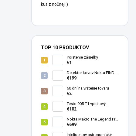
kus z nočnej :)
TOP 10 PRODUKTOV
Poistenie zásielky
€1
Detektor kovov Nokta FINDX
Pro
€199
60 dní na vrátenie tovaru
€2
Testo 905-T1 vpichový
teplomer
€102
Nokta Makro The Legend Pro
Pack - model 2024
€699
Inteligentný astronomický