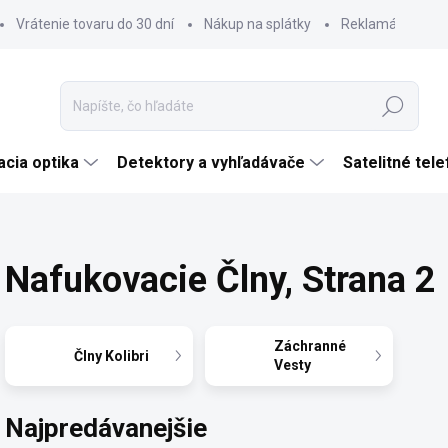
Vrátenie tovaru do 30 dní
Nákup na splátky
Reklamácia tova
Hľadať
cia optika
Detektory a vyhľadávače
Satelitné tel
Nafukovacie Člny
, Strana 2
Záchranné
Člny Kolibri
Vesty
Najpredávanejšie