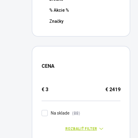
% Akcie %
Značky
CENA
€
3
€
2419
Na sklade
88
ROZBALIŤ FILTER