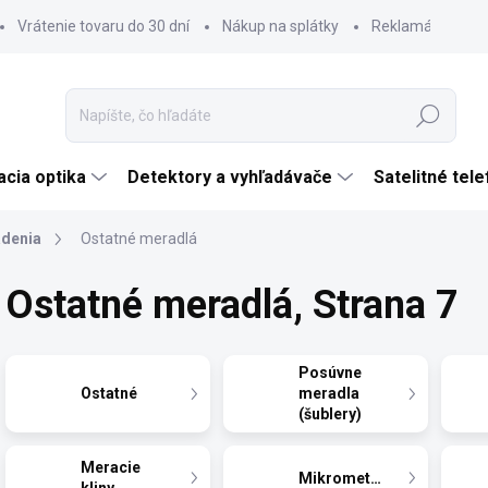
Vrátenie tovaru do 30 dní
Nákup na splátky
Reklamácia tova
Hľadať
cia optika
Detektory a vyhľadávače
Satelitné tel
adenia
Ostatné meradlá
Ostatné meradlá
, Strana 7
Posúvne
Ostatné
meradla
(šublery)
Meracie
Mikrometre