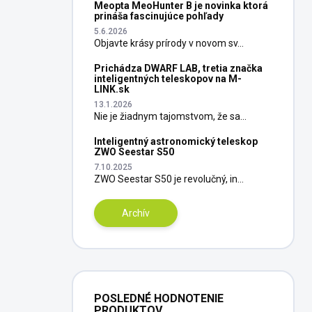
Meopta MeoHunter B je novinka ktorá
prináša fascinujúce pohľady
5.6.2026
Objavte krásy prírody v novom sv...
Prichádza DWARF LAB, tretia značka
inteligentných teleskopov na M-
LINK.sk
13.1.2026
Nie je žiadnym tajomstvom, že sa...
Inteligentný astronomický teleskop
ZWO Seestar S50
7.10.2025
ZWO Seestar S50 je revolučný, in...
Archív
POSLEDNÉ HODNOTENIE
PRODUKTOV