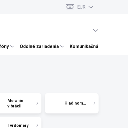
EUR
ru
Články a novinky
Testy a recenzie
Hodnotenie obchodu
PRÁZDNY KOŠÍK
NÁKUPNÝ
KOŠÍK
efóny
Odolné zariadenia
Komunikačná technika
Meranie
Hladinomery
vibrácii
Tvrdomery