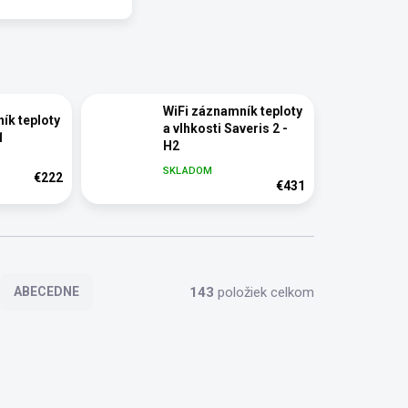
WiFi záznamník teploty
ík teploty
a vlhkosti Saveris 2 -
1
H2
SKLADOM
€222
€431
143
položiek celkom
ABECEDNE
X407766
TM_EX382270