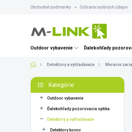
Prejsť
Obchodné podmienky
Ochrana osobných údajov
na
obsah
Outdoor vybavenie
Ďalekohľady pozorova
Domov
Detektory a vyhľadávače
Meracie zari
B
Kategórie
o
Preskočiť
č
kategórie
n
Outdoor vybavenie
ý
Ďalekohľady pozorovacia optika
p
a
Detektory a vyhľadávače
n
Detektory kovov
e