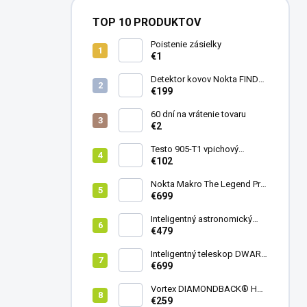
TOP 10 PRODUKTOV
Poistenie zásielky
€1
Detektor kovov Nokta FINDX
Pro
€199
60 dní na vrátenie tovaru
€2
Testo 905-T1 vpichový
teplomer
€102
Nokta Makro The Legend Pro
Pack - model 2024
€699
Inteligentný astronomický
teleskop DwarfLab Dwarf
€479
mini
Inteligentný teleskop DWARF
III + originálny statív DWARF 3
€699
Vortex DIAMONDBACK® HD
8X42
€259