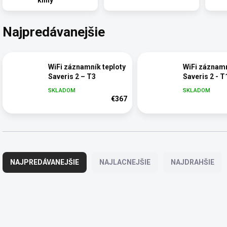
kliny
Najpredávanejšie
WiFi záznamník teploty
WiFi záznamn
Saveris 2 – T3
Saveris 2 - T
SKLADOM
SKLADOM
€367
R
a
NAJPREDÁVANEJŠIE
NAJLACNEJŠIE
NAJDRAHŠIE
d
e
n
V
i
ý
TM_EX407860-P
TM_E
e
p
p
i