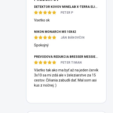
DETEKTOR KOVOV MINELAB X-TERRA ELITE PINPOITER SET
PETER P
Vsetko ok
NIKON MONARCH M5 10X42
JÁN BÁNOVČIN
Spokojný
PREVODOVÁ REDUKCIA BRESSER MESSIER HEXAFOC 1:10
PETER TIMAN
Všetko tak ako ma byť až na jeden červík
3x10 sa mi zdá ale v železiarstve za 15
cestov. Číňania zabudli dať. Mal som asi
kus z nočnej :)