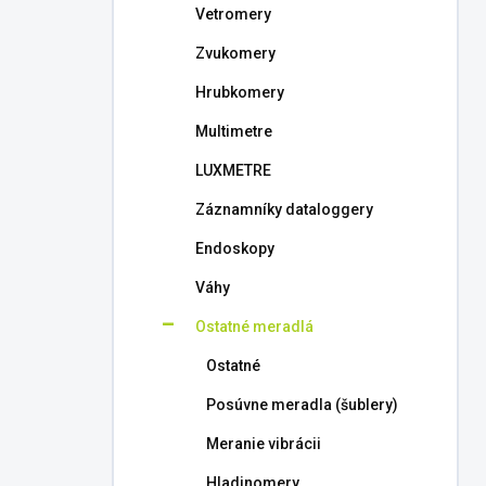
Vetromery
Zvukomery
Hrubkomery
Multimetre
LUXMETRE
Záznamníky dataloggery
Endoskopy
Váhy
Ostatné meradlá
Ostatné
Posúvne meradla (šublery)
Meranie vibrácii
Hladinomery