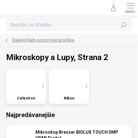
Prejsť
na
obsah
Hľadať
Ďalekohľady pozorovacia optika
Mikroskopy a Lupy
, Strana 2
Celestron
Nikon
Najpredávanejšie
Mikroskop Bresser BIOLUX TOUCH 5MP