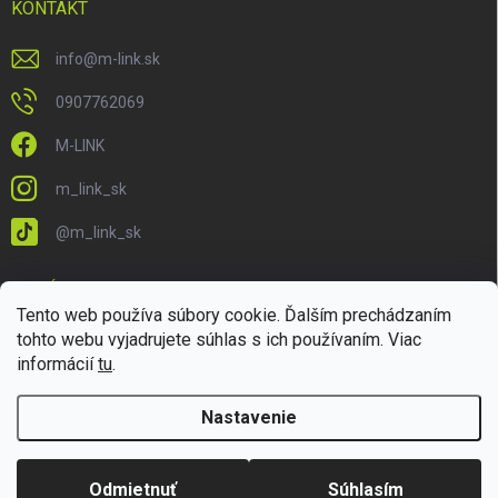
KONTAKT
info
@
m-link.sk
0907762069
M-LINK
m_link_sk
@m_link_sk
PRIJÍMAME ONLINE PLATBY
Tento web používa súbory cookie. Ďalším prechádzaním
tohto webu vyjadrujete súhlas s ich používaním. Viac
informácií
tu
.
Nastavenie
Copyright 2026
M-LINK.sk
. Všetky práva vyhradené.
Upraviť nastavenie
cookies
Odmietnuť
Súhlasím