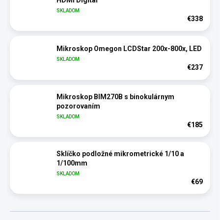
HDMI Digital
SKLADOM
€338
Mikroskop Omegon LCDStar 200x-800x, LED
SKLADOM
€237
Mikroskop BIM270B s binokulárnym
pozorovaním
SKLADOM
€185
Sklíčko podložné mikrometrické 1/10 a
1/100mm
SKLADOM
€69