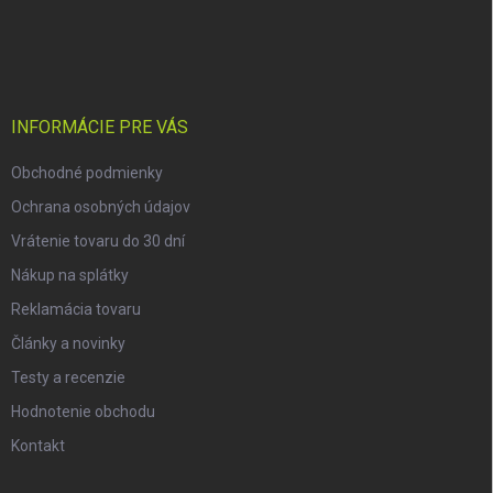
Z
á
p
ä
t
i
INFORMÁCIE PRE VÁS
e
Obchodné podmienky
Ochrana osobných údajov
Vrátenie tovaru do 30 dní
Nákup na splátky
Reklamácia tovaru
Články a novinky
Testy a recenzie
Hodnotenie obchodu
Kontakt