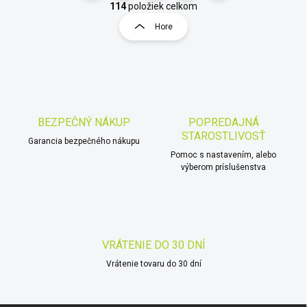
v
t
114
položiek celkom
l
r
Hore
á
á
d
n
a
k
c
o
i
e
v
p
a
r
BEZPEČNÝ NÁKUP
POPREDAJNÁ
n
v
STAROSTLIVOSŤ
i
Garancia bezpečného nákupu
k
Pomoc s nastavením, alebo
e
y
výberom príslušenstva
v
ý
p
i
s
u
VRÁTENIE DO 30 DNÍ
Vrátenie tovaru do 30 dní