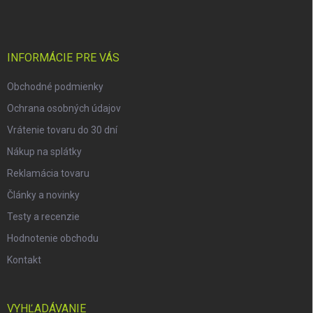
p
ä
t
i
INFORMÁCIE PRE VÁS
e
Obchodné podmienky
Ochrana osobných údajov
Vrátenie tovaru do 30 dní
Nákup na splátky
Reklamácia tovaru
Články a novinky
Testy a recenzie
Hodnotenie obchodu
Kontakt
VYHĽADÁVANIE