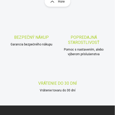
r
v
Hore
á
l
á
n
d
k
a
o
c
v
i
a
e
BEZPEČNÝ NÁKUP
POPREDAJNÁ
n
p
STAROSTLIVOSŤ
r
i
Garancia bezpečného nákupu
v
Pomoc s nastavením, alebo
e
k
výberom príslušenstva
y
v
ý
p
i
VRÁTENIE DO 30 DNÍ
s
u
Vrátenie tovaru do 30 dní
Z
á