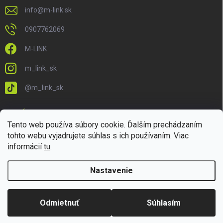
info
@
m-link.sk
0907762069
M-LINK
m_link_sk
@m_link_sk
PRIJÍMAME ONLINE PLATBY
Tento web používa súbory cookie. Ďalším prechádzaním
tohto webu vyjadrujete súhlas s ich používaním. Viac
informácií
tu
.
Nastavenie
Copyright 2026
M-LINK.sk
. Všetky práva vyhradené.
Upraviť nastavenie
cookies
Odmietnuť
Súhlasím
Vytvoril Shoptet