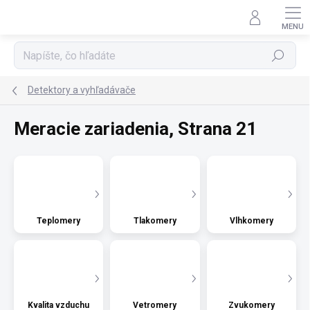
Prejsť
na
obsah
Hľadať
Detektory a vyhľadávače
Meracie zariadenia
, Strana 21
Teplomery
Tlakomery
Vlhkomery
Kvalita vzduchu
Vetromery
Zvukomery