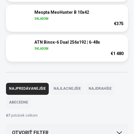
Meopta MeoHunter B 10x42
SKLADOM
€375
ATN Binox-6 Dual 256x192 | 6-48x
SKLADOM
€1 480
R
a
NAJPREDÁVANEJŠIE
NAJLACNEJŠIE
NAJDRAHŠIE
d
e
ABECEDNE
n
i
67
položiek celkom
e
p
OTVORIŤ FILTER
r