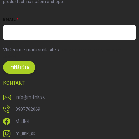
produktoch na našom e-shope.
EMAIL
Vložením e-mailu súhlasíte s
podmienkami ochrany osobných
údajov
Prihlásiť sa
KONTAKT
info
@
m-link.sk
0907762069
M-LINK
m_link_sk