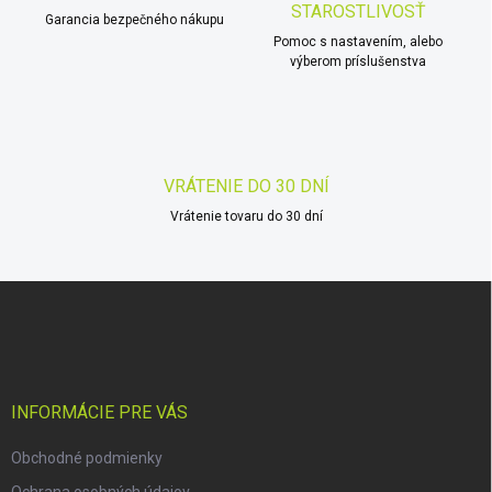
v
STAROSTLIVOSŤ
i
Garancia bezpečného nákupu
k
Pomoc s nastavením, alebo
e
y
výberom príslušenstva
v
ý
p
i
s
u
VRÁTENIE DO 30 DNÍ
Vrátenie tovaru do 30 dní
Z
á
p
ä
t
i
INFORMÁCIE PRE VÁS
e
Obchodné podmienky