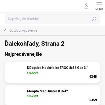
Prejsť
na
obsah
Hľadať
Outdoor vybavenie
Ďalekohľady
, Strana 2
Najpredávanejšie
DDoptics Nachtfalke ERGO 8x56 Gen 3.1
SKLADOM
€345
Meopta MeoHunter B 8x42
SKLADOM
€359